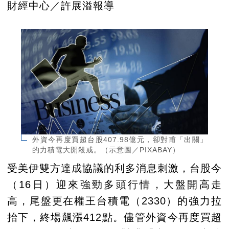
財經中心／許展溢報導
外資今再度買超台股407.98億元，卻對甫「出關」
的力積電大開殺戒。（示意圖／PIXABAY）
受美伊雙方達成協議的利多消息刺激，台股今
（16日）迎來強勁多頭行情，大盤開高走
高，尾盤更在權王台積電（2330）的強力拉
抬下，終場飆漲412點。儘管外資今再度買超