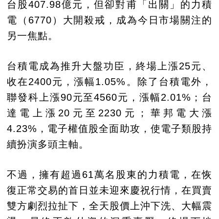
台股407.98億元，但卻對甫「出關」的力積
電（6770）大開殺戒，成為今日市場關注的
另一焦點。
台積電成為推升大盤功臣，終場上漲25元、
收在2400元，漲幅1.05%。除了台積電外，
聯發科上漲90元至4560元，漲幅2.01%；台
達電上漲20元至2230元；華邦電大漲
4.23%，電子權值股全面助攻，使電子類股持
續扮演多頭主軸。
不過，擁有超過61萬名股東的力積電，在恢
復正常交易的首日並未迎來慶祝行情，在買賣
雙方劇烈拉扯下，全天股價上沖下洗、大幅震