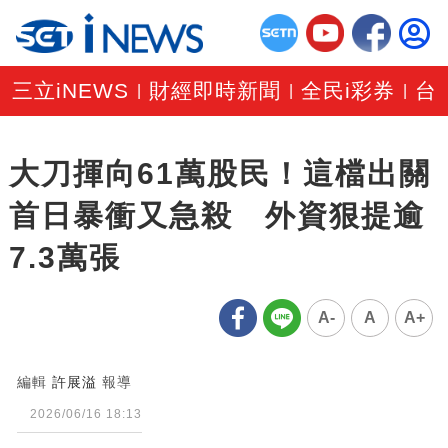
三立iNEWS
財經即時新聞
全民i彩券
台
|
|
|
大刀揮向61萬股民！這檔出關
首日暴衝又急殺 外資狠提逾
7.3萬張
A-
A
A+
編輯
許展溢
報導
2026/06/16 18:13