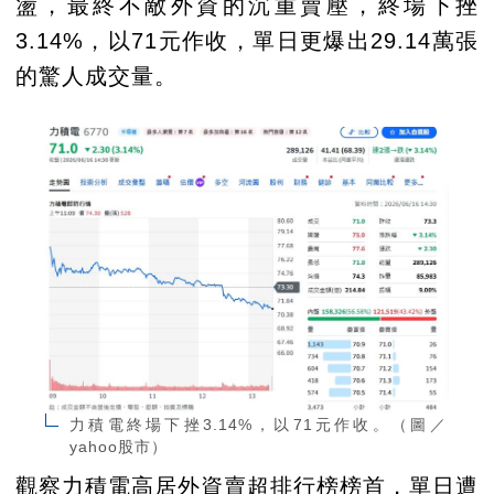
盪，最終不敵外資的沉重賣壓，終場下挫
3.14%，以71元作收，單日更爆出29.14萬張
的驚人成交量。
力積電終場下挫3.14%，以71元作收。（圖／
yahoo股市）
觀察力積電高居外資賣超排行榜榜首，單日遭