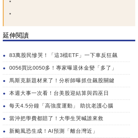
延伸閱讀
83萬股民慘哭！「這3檔ETF」一下車反狂飆
0056買比0050多！專家曝退休金變「多了」
馬斯克新題材來了！分析師曝抓住飆股關鍵
本週大事一次看！台美股迎結算與四巫日
每天4.5分鐘「高強度運動」 助抗老護心腦
當沖把學費都賠了！大學生哭喊誰來救
新颱風恐生成！AI預測「離台灣近」