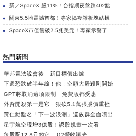
新／SpaceX 飆11%！台指期夜盤跌402點
關東5.5地震撼首都！專家揭複雜板塊結構
SpaceX市值衝破2.5兆美元！專家示警了
熱門新聞
華邦電法說會後 新目標價出爐
下週恐跌破半年線！他：空頭大屠殺剛開始
GPT將取消這項限制 免費版都受惠
外資開殺第一是它 狠砍5.1萬張股價重挫
黃仁勳點名「下一波浪潮」這族群全面噴出
星宇航空現增3億股！認股規畫一次看
每股配12.8元的它 Ｑ2營收曝光