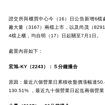
證交所與櫃買中心今（16）日公告新增6檔處
廠大量（3167）兩檔上市，以及尚茂（8291
4檔上櫃，均自明（17）日起關至7月1日。
處置內容如下：
宏旭-KY（2243）：５分鐘撮合
原因：最近六個營業日累積收盤價漲幅達50
130.51% ，最近九十個營業日起迄兩個營業