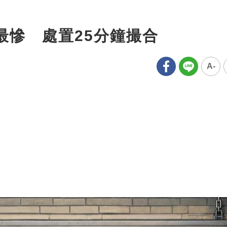
最慘 處置25分鐘撮合
A-