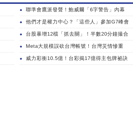
聯準會鷹派發聲！鮑威爾「6字警告」內幕
他們才是權力中心？「這些人」參加G7峰會
台股暴增12檔「抓去關」！半數20分鐘撮合
Meta大規模誤砍台灣帳號！台灣災情慘重
威力彩衝10.5億！台彩揭17億得主包牌祕訣