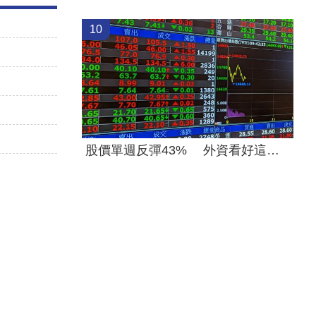
10
股價單週反彈43% 外資看好這檔列首選股