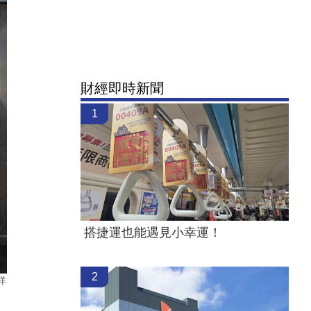
財經即時新聞
1
搭捷運也能遇見小幸運！
2
洋