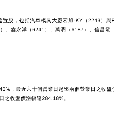
置股，包括汽車模具大廠宏旭-KY（2243）與P
）、鑫永洋（6241）、萬潤（6187）、信昌電（
.40%，最近六十個營業日起迄兩個營業日之收盤
日之收盤價漲幅達284.18%。