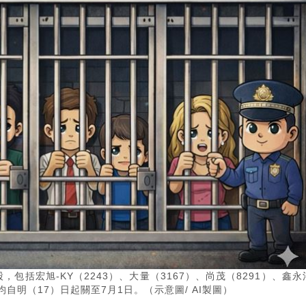
包括宏旭-KY（2243）、大量（3167）、尚茂（8291）、鑫永
，均自明（17）日起關至7月1日。（示意圖/ AI製圖）