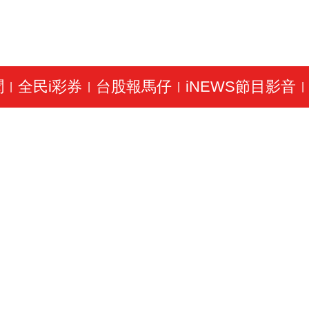
聞
全民i彩券
台股報馬仔
iNEWS節目影音
|
|
|