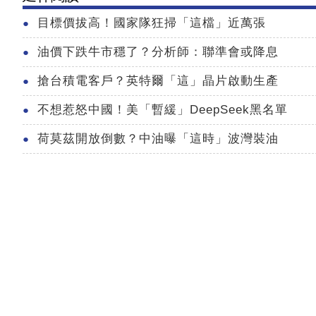
目標價拔高！國家隊狂掃「這檔」近萬張
油價下跌牛市穩了？分析師：聯準會或降息
搶台積電客戶？英特爾「這」晶片啟動生產
不想惹怒中國！美「暫緩」DeepSeek黑名單
荷莫茲開放倒數？中油曝「這時」波灣裝油