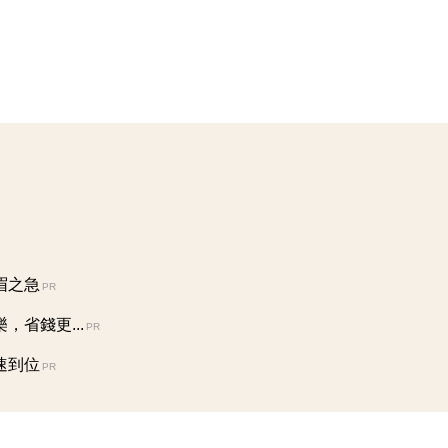
眉之急
PR
省錢更...
PR
速到位
PR