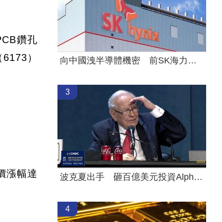
CB鑽孔
6173）
向中國洩半導體機密 前SK海力士員工慘了
3
價漲幅達
波克夏出手 砸百億美元投資Alphabet
4