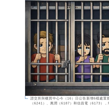
證交所與櫃買中心今（16）日公告新增6檔處置股，
（6241）、萬潤（6187）和信昌電（6173）