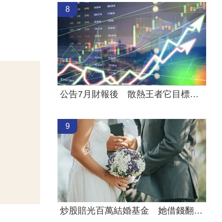
8
公告7月財報後 散熱王者它目標價飆升
9
炒股賠光百萬結婚基金 她借錢翻本再慘虧