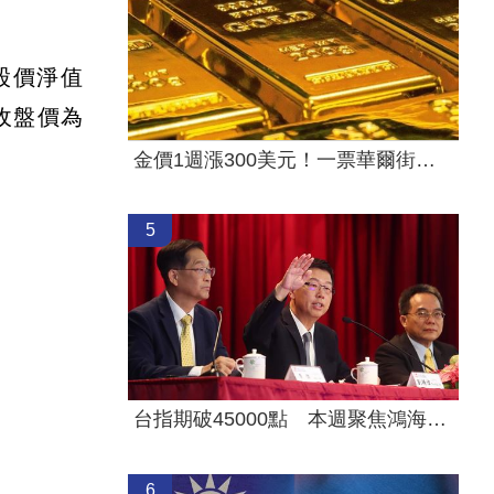
其股價淨值
收盤價為
金價1週漲300美元！一票華爾街分析師看多
5
台指期破45000點 本週聚焦鴻海、大立光
6