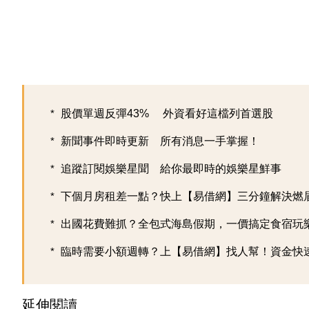
股價單週反彈43% 外資看好這檔列首選股
新聞事件即時更新 所有消息一手掌握！
追蹤訂閱娛樂星聞 給你最即時的娛樂星鮮事
下個月房租差一點？快上【易借網】三分鐘解決燃
出國花費難抓？全包式海島假期，一價搞定食宿玩樂，
臨時需要小額週轉？上【易借網】找人幫！資金快
延伸閱讀