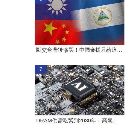
斷交台灣後慘哭！中國金援只給這國26萬
7
DRAM供需吃緊到2030年！高盛說話了