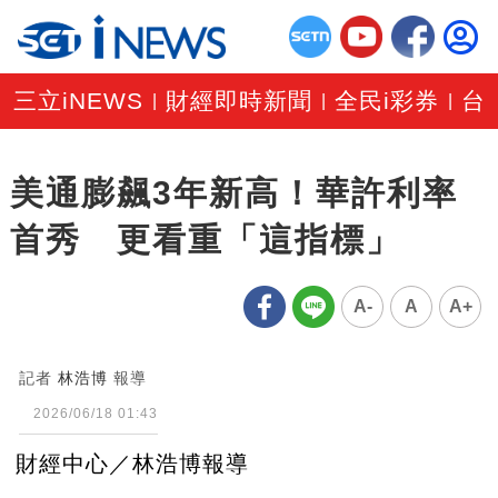
三立iNEWS
財經即時新聞
全民i彩券
台
|
|
|
美通膨飆3年新高！華許利率
首秀 更看重「這指標」
A-
A
A+
記者
林浩博
報導
2026/06/18 01:43
財經中心／林浩博報導