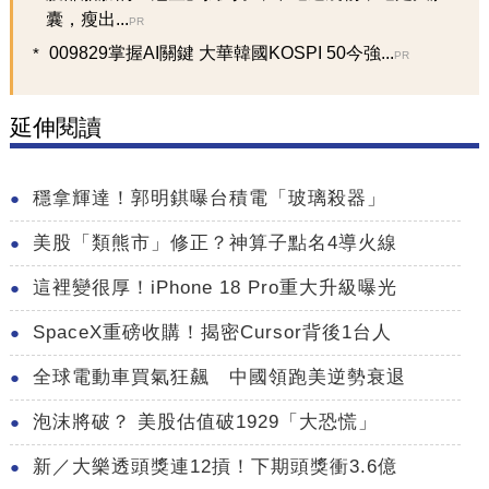
囊，瘦出...
PR
009829掌握AI關鍵 大華韓國KOSPI 50今強...
PR
延伸閱讀
穩拿輝達！郭明錤曝台積電「玻璃殺器」
美股「類熊市」修正？神算子點名4導火線
這裡變很厚！iPhone 18 Pro重大升級曝光
SpaceX重磅收購！揭密Cursor背後1台人
全球電動車買氣狂飆 中國領跑美逆勢衰退
泡沫將破？ 美股估值破1929「大恐慌」
新／大樂透頭獎連12摃！下期頭獎衝3.6億