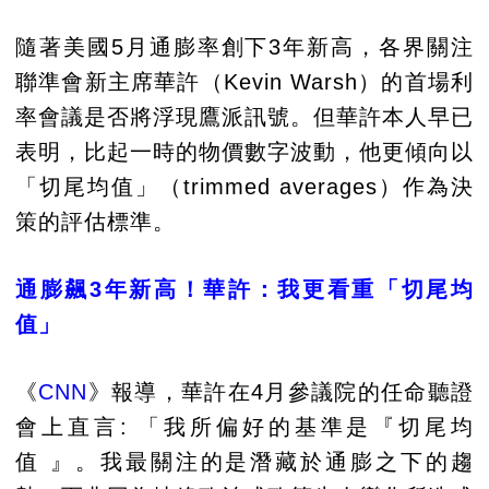
隨著美國5月通膨率創下3年新高，各界關注
聯準會新主席華許（Kevin Warsh）的首場利
率會議是否將浮現鷹派訊號。但華許本人早已
表明，比起一時的物價數字波動，他更傾向以
「切尾均值」（trimmed averages）作為決
策的評估標準。
通膨飆3年新高！華許：我更看重「切尾均
值」
《
CNN
》報導，華許在4月參議院的任命聽證
會上直言: 「我所偏好的基準是『切尾均
值 』。我最關注的是潛藏於通膨之下的趨