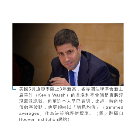
美國5月通膨率飆上3年新高，各界關注聯準會新主
席華許（Kevin Warsh）的首場利率會議是否將浮
現鷹派訊號。但華許本人早已表明，比起一時的物
價數字波動，他更傾向以「切尾均值」（trimmed
averages）作為決策的評估標準。（圖／翻攝自
Hoover Institution網站）