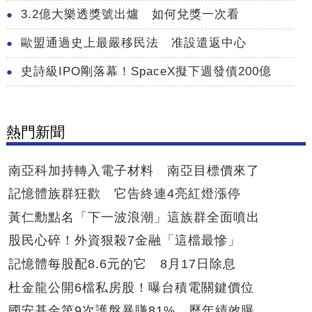
3.2億大樂透獎號出爐 如何兌獎一次看
歐盟通過史上最嚴移民法 准設遣返中心
史詩級IPO剛落幕！SpaceX擬下週發債200億
熱門新聞
南亞科加持轉入電子材料 南亞目標價來了
記憶體族群狂歡 它告終連4亮紅燈漲停
黃仁勳點名「下一波浪潮」這族群全面噴出
股民心碎！外資狠殺7金融「這檔最慘」
記憶體每股配8.6元的它 8月17日除息
杜金龍公開6檔私房股！曝台積電關鍵價位
國安基金第9次護盤暴賺81% 歷年績效曝