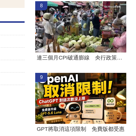
8
連三個月CPI破通膨線 央行政策走勢曝
9
GPT將取消這項限制 免費版都受惠