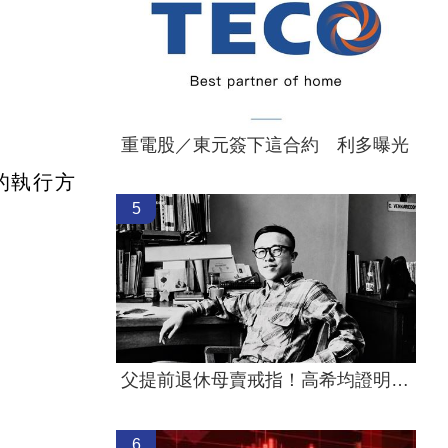
重電股／東元簽下這合約 利多曝光
的執行方
5
父提前退休母賣戒指！高希均證明這1件事
6