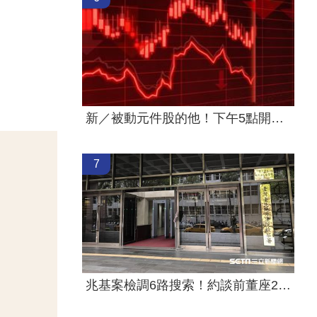
新／被動元件股的他！下午5點開重訊
7
兆基案檢調6路搜索！約談前董座2高層到案