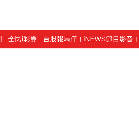
聞
全民i彩券
台股報馬仔
iNEWS節目影音
|
|
|