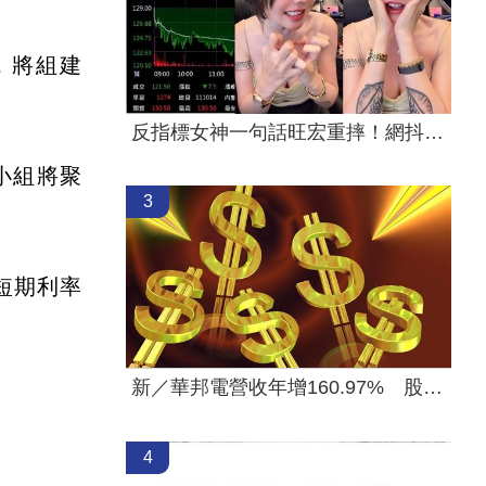
，將組建
反指標女神一句話旺宏重摔！網抖：求放過
小組將聚
3
短期利率
新／華邦電營收年增160.97% 股價評析
4