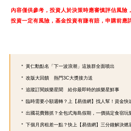
內容僅供參考，投資人於決策時應審慎評估風險
投資一定有風險，基金投資有賺有賠，申購前應
黃仁勳點名「下一波浪潮」這族群全面噴出
改版大回饋 熱門3C大獎接力送
追蹤訂閱娛樂星聞 給你最即時的娛樂星鮮事
臨時需要小額週轉？上【易借網】找人幫！資金快
出國花費難抓？全包式海島假期，一價搞定食宿玩樂，
下個月房租差一點？快上【易借網】三分鐘解決燃