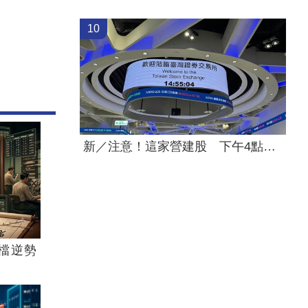
10
新／注意！這家營建股 下午4點開重訊
檔逆勢