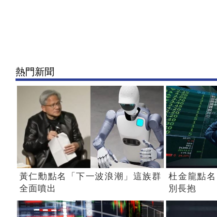
熱門新聞
黃仁勳點名「下一波浪潮」這族群
杜金龍點名
全面噴出
別長抱