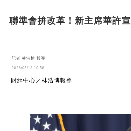
聯準會拚改革！新主席華許宣
記者
林浩博
報導
2026/06/18 10:58
財經中心／林浩博報導