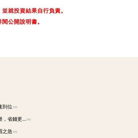
，並就投資結果自行負責。
詳閱公開說明書。
速到位
PR
省錢更...
PR
眉之急
PR