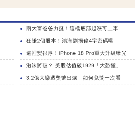
兩大富爸爸力挺！這檔底部起漲可上車
狂賺2個股本！鴻海劉揚偉4字密碼曝
這裡變很厚！iPhone 18 Pro重大升級曝光
泡沫將破？ 美股估值破1929「大恐慌」
3.2億大樂透獎號出爐 如何兌獎一次看