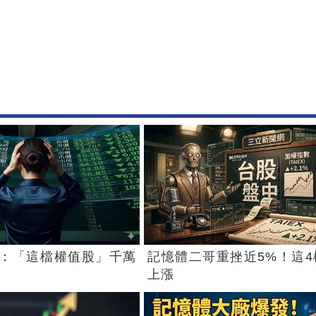
：「這檔權值股」千萬
記憶體二哥重挫近5%！這4
上漲