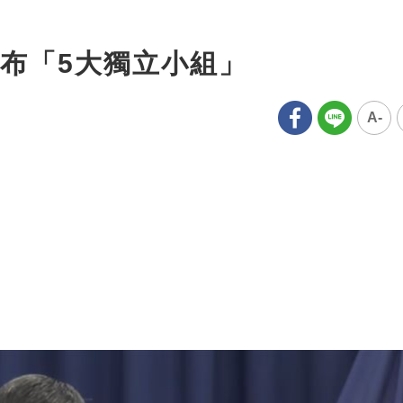
布「5大獨立小組」
A-