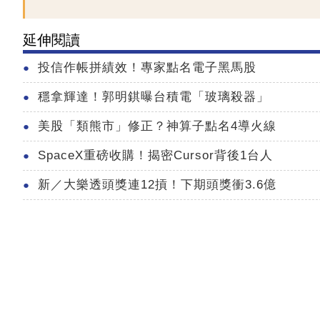
延伸閱讀
投信作帳拼績效！專家點名電子黑馬股
穩拿輝達！郭明錤曝台積電「玻璃殺器」
美股「類熊市」修正？神算子點名4導火線
SpaceX重磅收購！揭密Cursor背後1台人
新／大樂透頭獎連12摃！下期頭獎衝3.6億