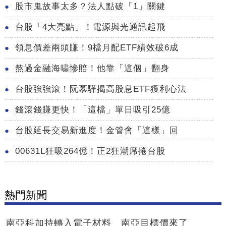
股市鬼故事太多？法人點破「1」關鍵
台股「4大亮點」！電源與光通訊起飛
領息價差兩頭賺！9檔月配ETF績效破6成
熬過金融海嘯慘賠！他靠「這個」翻身
台股強強滾！阮慕驊揭高股息ETF獲利心法
錢滾錢賺更快！「這檔」單日吸引25億
台股延長交易新進度！金管會「這樣」回
00631L狂吸264億！正2狂潮席捲台股
熱門新聞
南亞科加持轉入電子材料 南亞目標價來了