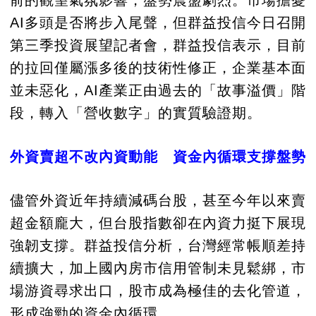
前的觀望氣氛影響，盤勢震盪劇烈。市場擔憂
AI多頭是否將步入尾聲，但群益投信今日召開
第三季投資展望記者會，群益投信表示，目前
的拉回僅屬漲多後的技術性修正，企業基本面
並未惡化，AI產業正由過去的「故事溢價」階
段，轉入「營收數字」的實質驗證期。
外資賣超不改內資動能 資金內循環支撐盤勢
儘管外資近年持續減碼台股，甚至今年以來賣
超金額龐大，但台股指數卻在內資力挺下展現
強韌支撐。群益投信分析，台灣經常帳順差持
續擴大，加上國內房市信用管制未見鬆綁，市
場游資尋求出口，股市成為極佳的去化管道，
形成強勁的資金內循環。