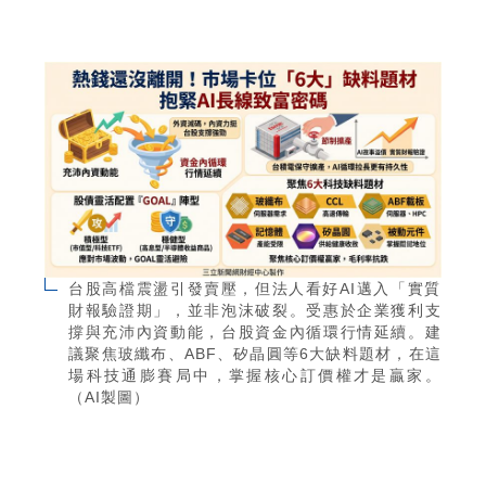
台股高檔震盪引發賣壓，但法人看好AI邁入「實質
財報驗證期」，並非泡沫破裂。受惠於企業獲利支
撐與充沛內資動能，台股資金內循環行情延續。建
議聚焦玻纖布、ABF、矽晶圓等6大缺料題材，在這
場科技通膨賽局中，掌握核心訂價權才是贏家。
（AI製圖）