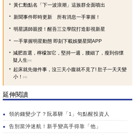
黃仁勳點名「下一波浪潮」這族群全面噴出
新聞事件即時更新 所有消息一手掌握！
明星講師親授！醒吾三立學院打造影視新星
一手掌握明星動態 即刻下載娛樂星聞APP
減肥首選，檸檬加它，堅持一週，腰細了，瘦到你懷
疑人生
PR
起床就先做件事，沒三天小腹就不見了! 肚子一天天變
小！
PR
延伸閱讀
領的錢變少了？阮慕驊「1」句點醒投資人
告別當沖迷航！新手變高手得靠「他」