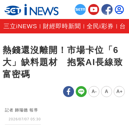
三立iNEWS
財經即時新聞
全民i彩券
台
|
|
|
熱錢還沒離開！市場卡位「6
大」缺料題材 抱緊AI長線致
富密碼
A-
A
A+
記者
師瑞德
報導
2026/07/07 05:30