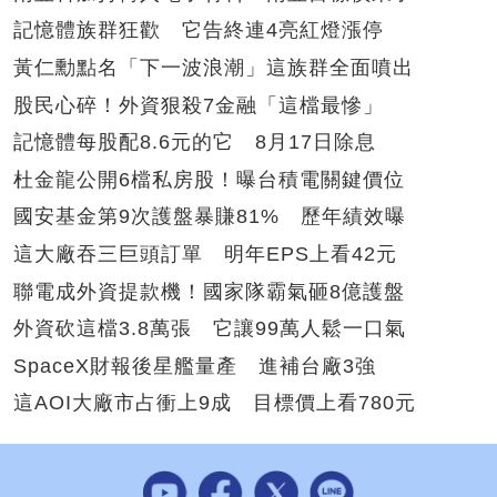
記憶體族群狂歡 它告終連4亮紅燈漲停
黃仁勳點名「下一波浪潮」這族群全面噴出
股民心碎！外資狠殺7金融「這檔最慘」
記憶體每股配8.6元的它 8月17日除息
杜金龍公開6檔私房股！曝台積電關鍵價位
國安基金第9次護盤暴賺81% 歷年績效曝
這大廠吞三巨頭訂單 明年EPS上看42元
聯電成外資提款機！國家隊霸氣砸8億護盤
外資砍這檔3.8萬張 它讓99萬人鬆一口氣
SpaceX財報後星艦量產 進補台廠3強
這AOI大廠市占衝上9成 目標價上看780元