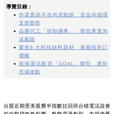
導覽目錄：
外資賣超不改內資動能 資金內循環
支撐盤勢
晶圓代工「節制擴產」 降低產業泡
沫風險
聚焦6 大科技缺料題材 掌握技術訂
價權
股債靈活配置「GOAL」陣型 應對
市場波動
台股近期受美股費半指數拉回與台積電法說會