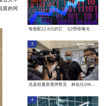
品質的同
每股配12.8元的它 Ｑ2營收曝光
3
兆基前董座聲押禁見 林佑任200萬交保
4