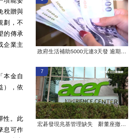
一項能妥
免稅贈與
規劃，不
望的傳承
或企業主
政府生活補助5000元連3天發 逾期視同放棄
7
「本金自
益），依
彈性。此
宏碁發現兆基管理缺失 辭董座撤出經營層
孳息可作