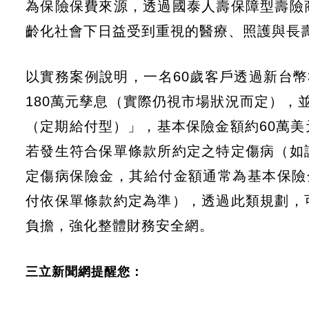
為保險保費來源，透過國泰人壽保障型壽險
齡化社會下日益受到重視的醫療、照護與長
以實務案例說明，一名60歲客戶透過新台幣
180萬元孳息（實際仍視市場狀況而定），
（定期給付型）」，基本保險金額約60萬
若發生符合保單條款所約定之特定傷病（如
定傷病保險金，其給付金額通常為基本保險
付依保單條款約定為準），透過此類規劃，
負擔，強化整體財務安全網。
三立新聞網提醒您：