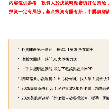
內容僅供參考，投資人於決策時應審慎評估風險
投資一定有風險，基金投資有賺有賠，申購前應
外資開殺第一是它 狠砍5.1萬張股價重挫
改版大回饋 熱門3C大獎接力送
一手掌握明星動態 即刻下載娛樂星聞APP
臨時需要小額週轉？上【易借網】找人幫！資金快
2026爆紅保養組合！矽谷電波X加外泌體，精準修復超
2026美肌新趨勢「外泌體＋矽谷電波X」聯手，開啟高