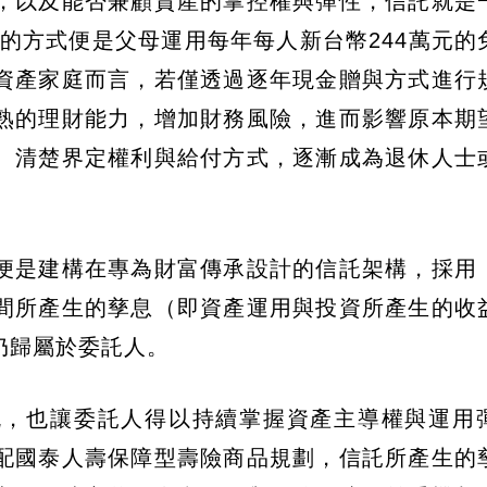
，以及能否兼顧資產的掌控權與彈性，信託就是
的方式便是父母運用每年每人新台幣244萬元的
資產家庭而言，若僅透過逐年現金贈與方式進行
熟的理財能力，增加財務風險，進而影響原本期
、清楚界定權利與給付方式，逐漸成為退休人士
便是建構在專為財富傳承設計的信託架構，採用
間所產生的孳息（即資產運用與投資所產生的收
仍歸屬於委託人。
流，也讓委託人得以持續掌握資產主導權與運用
配國泰人壽保障型壽險商品規劃，信託所產生的