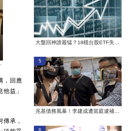
大盤回神誰最猛？18檔台股ETF失土收復
5
，
構，回應
息他益」
兆基債務風暴！李建成遭當庭逮補聲押禁見
何傳承，
6