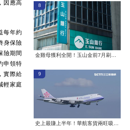
，因應高
8
益每年約
終身保險
保險期間
金雞母獲利全開！玉山金前7月刷新紀錄
約申領特
，實際給
9
減輕家庭
史上最賺上半年！華航客貨兩旺吸金千億