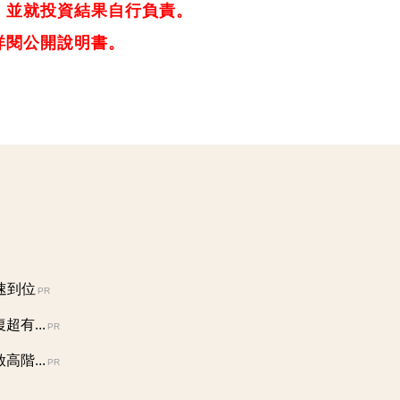
，並就投資結果自行負責。
詳閱公開說明書。
速到位
PR
有...
PR
階...
PR