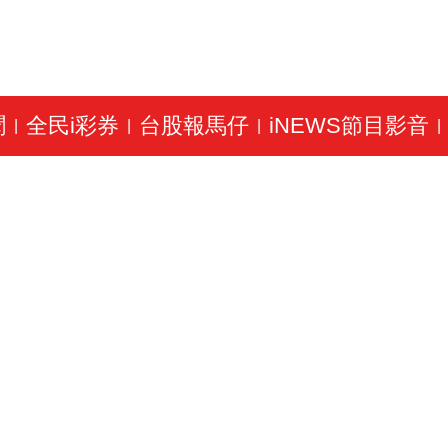
聞
全民i彩券
台股報馬仔
iNEWS節目影音
|
|
|