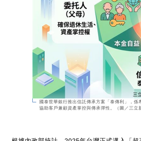
國泰世華銀行推出信託傳承方案「泰傳利」，係
協助客戶兼顧資產掌控與傳承彈性。（圖／三立新
根據內政部統計，2025年台灣正式邁入「超