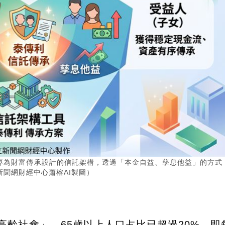
專為財富傳承設計的信託架構，透過「本金自益、孳息他益」的方式
聞網財經中心蕭榕AI製圖）
高齡社會」，65歲以上人口占比已超過20%，即