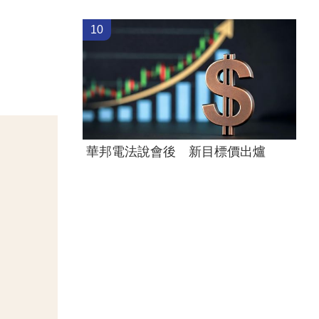
10
華邦電法說會後 新目標價出爐