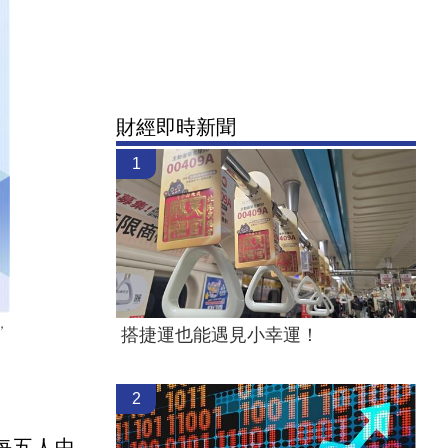
財經即時新聞
1
，
搭捷運也能遇見小幸運！
2
每五人中