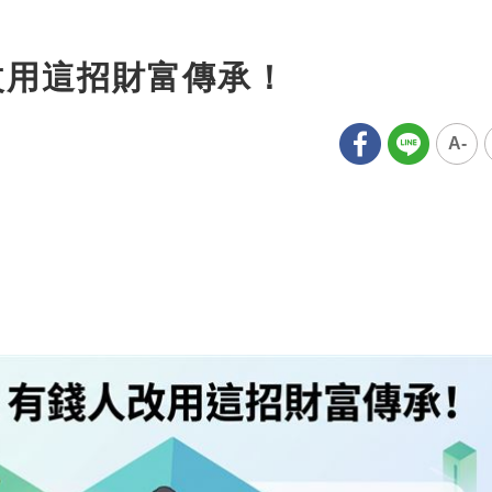
改用這招財富傳承！
A-