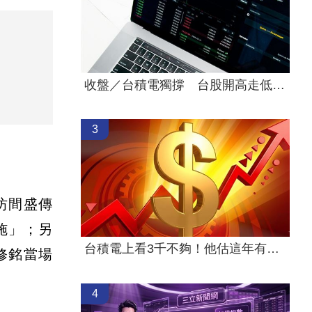
收盤／台積電獨撐 台股開高走低跌170點
3
坊間盛傳
施」；另
台積電上看3千不夠！他估這年有望衝到5千
修銘當場
4