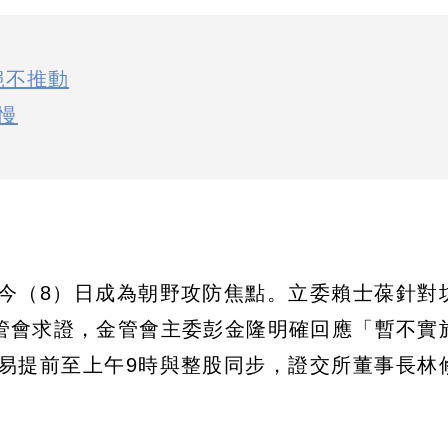
絕不推動
慢
今（8）日成為朝野攻防焦點。立委賴士葆針對
金管會求證，金管會主委彭金隆明確回應「暫不實
易提前至上午9時與整股同步，證交所董事長林