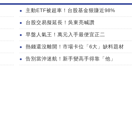
主動ETF被超車！台股基金狠賺近98%
台股交易擬延長！吳東亮喊讚
早盤人氣王！萬元入手最便宜正二
熱錢還沒離開！市場卡位「6大」缺料題材
告別當沖迷航！新手變高手得靠「他」