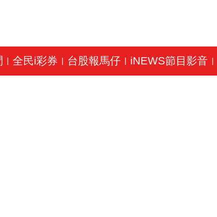
聞
全民i彩券
台股報馬仔
iNEWS節目影音
|
|
|