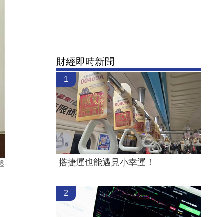
財經即時新聞
1
搭捷運也能遇見小幸運！
盤
。
2