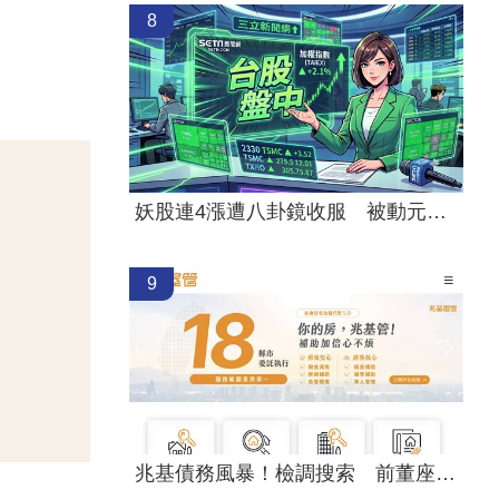
8
妖股連4漲遭八卦鏡收服 被動元件一片綠
9
兆基債務風暴！檢調搜索 前董座帶回偵訊