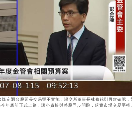
金隆定調台股延長交易暫不實施；證交所董事長林修銘則再次確認，
在今年底前正式上路，讓小資族與整股同步開跑，落實市場交易平權