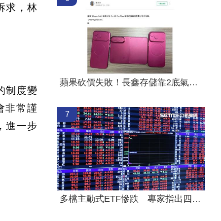
訴求，林
蘋果砍價失敗！長鑫存儲靠2底氣拒降價
的制度變
會非常謹
7
，進一步
多檔主動式ETF慘跌 專家指出四個陷阱