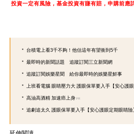
投資一定有風險，基金投資有賺有賠，申購前應
台積電上看3千不夠！他估這年有望衝到5千
最即時的新聞話題 追蹤訂閱三立新聞網
追蹤訂閱娛樂星聞 給你最即時的娛樂星鮮事
上班看電腦 眼睛壓力大 護眼保單要入手【安心護眼定
高油高酒精 加速癌上身
PR
追劇追太久 護眼保單要入手【安心護眼定期眼睛險
延伸閱讀