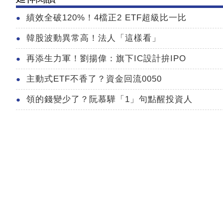
績效全破120%！4檔正2 ETF超級比一比
韓股波動異常高！法人「這樣看」
再添生力軍！劉揚偉：旗下IC設計拚IPO
主動式ETF不香了？資金回流0050
領的錢變少了？阮慕驊「1」句點醒投資人