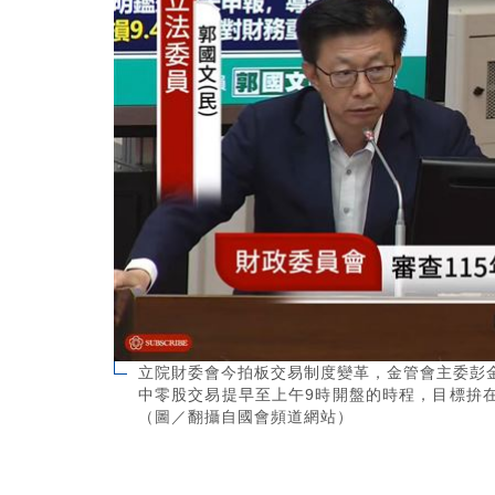
立院財委會今拍板交易制度變革，金管會主委彭
中零股交易提早至上午9時開盤的時程，目標拚
（圖／翻攝自國會頻道網站）