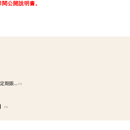
詳閱公開說明書。
期眼...
PR
】
PR