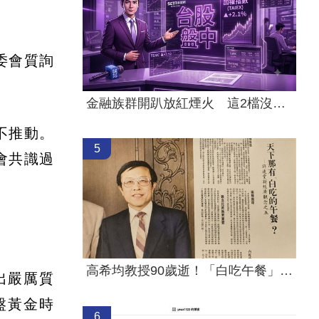
委會質詢
金融族群開趴放紅煙火 這2檔沒被邀請
不推動。
5
會共識過
高希均教授90歲逝！「白吃午餐」秘密曝光
出嚴厲質
盤黃金時
6