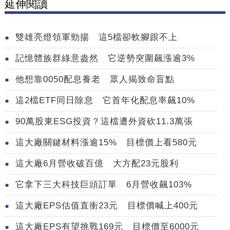
延伸閱讀
雙雄亮燈領軍勁揚 這5檔卻軟腳跟不上
記憶體族群綠意盎然 它逆勢突圍飆漲逾3%
他想靠0050配息養老 眾人揭致命盲點
這2檔ETF同日除息 它首年化配息率飆10%
90萬股東ESG投資？這檔遭外資砍11.3萬張
這大廠關鍵材料漲逾15% 目標價上看580元
這大廠6月營收破百億 大方配23元股利
它拿下三大科技巨頭訂單 6月營收飆103%
這大廠EPS估值直衝23元 目標價喊上400元
這大廠EPS有望挑戰169元 目標價至6000元