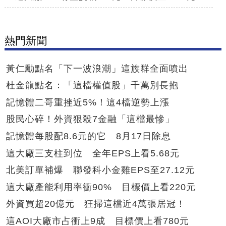
熱門新聞
黃仁勳點名「下一波浪潮」這族群全面噴出
杜金龍點名：「這檔權值股」千萬別長抱
記憶體二哥重挫近5%！這4檔逆勢上漲
股民心碎！外資狠殺7金融「這檔最慘」
記憶體每股配8.6元的它 8月17日除息
這大廠三支柱到位 全年EPS上看5.68元
北美訂單補爆 聯發科小金雞EPS至27.12元
這大廠產能利用率衝90% 目標價上看220元
外資買超20億元 狂掃這檔近4萬張居冠！
這AOI大廠市占衝上9成 目標價上看780元