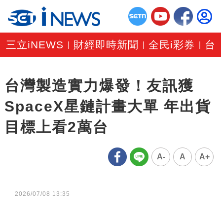
三立iNEWS
財經即時新聞
全民i彩券
台
|
|
|
台灣製造實力爆發！友訊獲
SpaceX星鏈計畫大單 年出貨
目標上看2萬台
A-
A
A+
2026/07/08 13:35