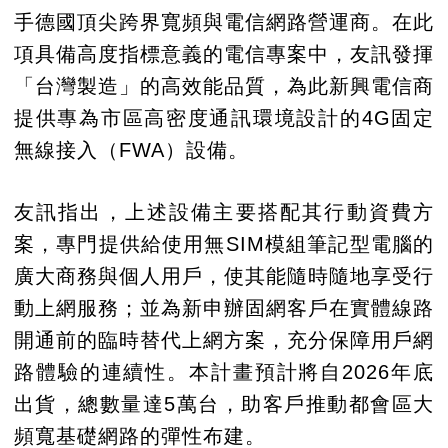
手德國頂尖跨界寬頻與電信網路營運商。在此
項具備高度指標意義的電信專案中，友訊發揮
「台灣製造」的高效能品質，為此新興電信商
提供專為市區高密度通訊環境設計的4G固定
無線接入（FWA）設備。
友訊指出，上述設備主要搭配其行動資費方
案，專門提供給使用無SIM模組筆記型電腦的
廣大商務與個人用戶，使其能隨時隨地享受行
動上網服務；並為新申辦固網客戶在實體線路
開通前的臨時替代上網方案，充分保障用戶網
路體驗的連續性。本計畫預計將自2026年底
出貨，總數量達5萬台，助客戶推動都會區大
頻寬基礎網路的彈性布建。