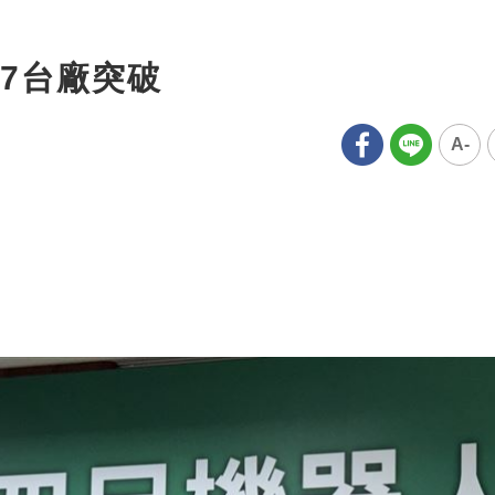
7台廠突破
A-