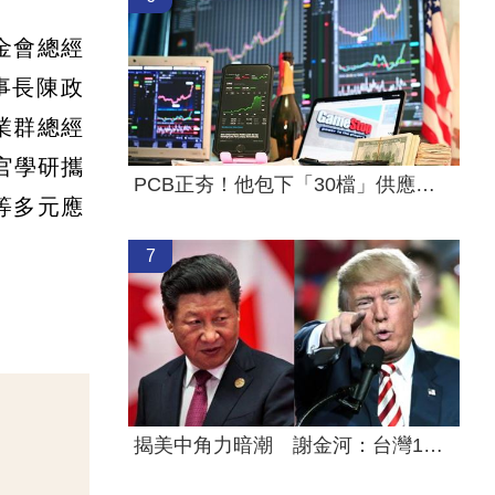
金會總經
事長陳政
業群總經
官學研攜
PCB正夯！他包下「30檔」供應鏈概念股
等多元應
7
揭美中角力暗潮 謝金河：台灣1類人危險