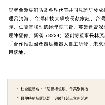
記者會邀集消防及各界代表共同見證研發成
理呂清海、台灣科技大學校長顏家鈺、台
隆、仁寶電腦副總經理梁志賢、英業達資深
理陳恆偉、新漢（8234）暨創博董事長林
手合作推動國產四足機器人自主研發，未來
用落地。
杜金龍點名：「這檔權值股」千萬別長抱
最即時的新聞話題 追蹤訂閱三立新聞網