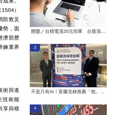
台成果。
1504）
消防救災
優勢，面
開盤／台積電漲20元領軍 台股漲近400點
經濟部歷
淬鍊業界
3
技術與進
不是只有AI！富蘭克林推薦「他」紅利更多
主技術能
共享與模
4