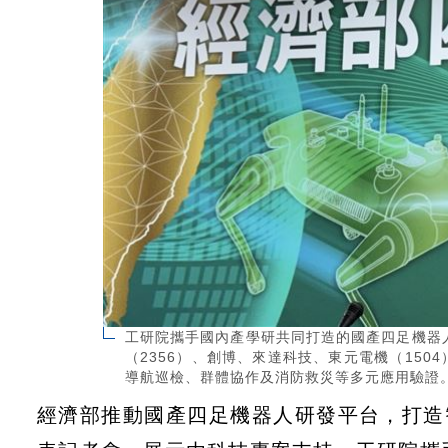
工研院攜手國內產學研共同打造的國產四足機器人
（2356）、創博、來達科技、東元電機（15
導航巡檢、群體協作及消防救災等多元應用驗證
經濟部推動國產四足機器人研發平台，打造