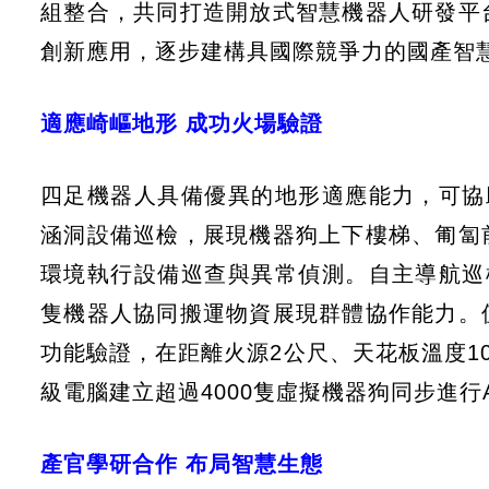
組整合，共同打造開放式智慧機器人研發平
創新應用，逐步建構具國際競爭力的國產智
適應崎嶇地形 成功火場驗證
四足機器人具備優異的地形適應能力，可協
涵洞設備巡檢，展現機器狗上下樓梯、匍匐
環境執行設備巡查與異常偵測。自主導航巡
隻機器人協同搬運物資展現群體協作能力。
功能驗證，在距離火源2公尺、天花板溫度1
級電腦建立超過4000隻虛擬機器狗同步進行
產官學研合作 布局智慧生態