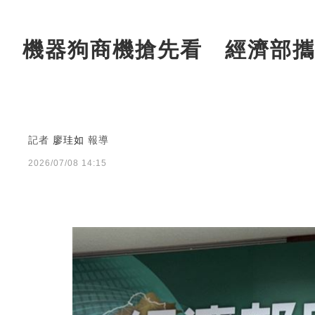
機器狗商機搶先看 經濟部攜
記者
廖珪如
報導
2026/07/08 14:15