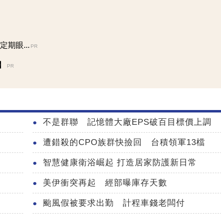
期眼...
PR
】
PR
不是群聯 記憶體大廠EPS破百目標價上調
遭錯殺的CPO族群快撿回 台積領軍13檔
智慧健康衛浴崛起 打造居家防護新日常
美伊衝突再起 經部曝庫存天數
颱風假被要求出勤 計程車錢老闆付