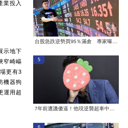
產業投入
台股急跌逆勢買95％滿倉 專家曝操作手法
展示地下
5
狹窄崎嶇
場更有3
防機器狗
更運用超
7年前遭譏傻逼！他現逆襲超車中國前首富
6