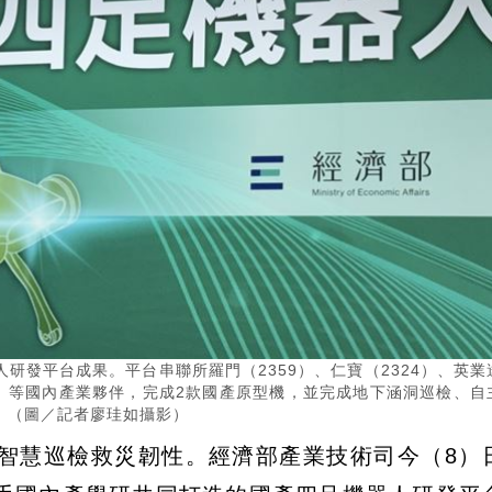
研發平台成果。平台串聯所羅門（2359）、仁寶（2324）、英業
04）等國內產業夥伴，完成2款國產原型機，並完成地下涵洞巡檢、自
。（圖／記者廖珪如攝影）
智慧巡檢救災韌性。經濟部產業技術司今（8）