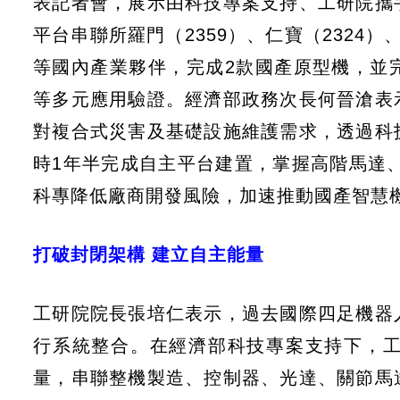
表記者會，展示由科技專案支持、工研院攜
平台串聯所羅門（2359）、仁寶（2324）
等國內產業夥伴，完成2款國產原型機，並
等多元應用驗證。經濟部政務次長何晉滄表
對複合式災害及基礎設施維護需求，透過科
時1年半完成自主平台建置，掌握高階馬達、
科專降低廠商開發風險，加速推動國產智慧
打破封閉架構 建立自主能量
工研院院長張培仁表示，過去國際四足機器
行系統整合。在經濟部科技專案支持下，工
量，串聯整機製造、控制器、光達、關節馬