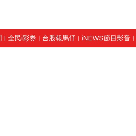
聞
全民i彩券
台股報馬仔
iNEWS節目影音
|
|
|