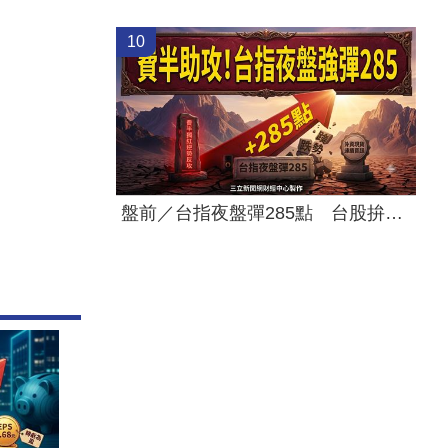
10
盤前／台指夜盤彈285點 台股拚延續反彈