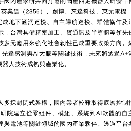
手國內產學研共同打造的國產四足機器人研發平
、英業達（2356）、創博、來達科技、東元電機（
完成地下涵洞巡檢、自主導航巡檢、群體協作及
示，台灣具備精密加工、資通訊及半導體等領先
技多元應用來強化社會韌性已成重要政策方向。
光達感測與AI大腦等關鍵技術，未來將透過A+
機器人技術成熟與產業化。
人多採封閉式架構，國內業者較難取得底層控制
研院建立從零組件、模組、系統到AI軟體的自
達與電池等關鍵領域的國內產業夥伴。透過平台