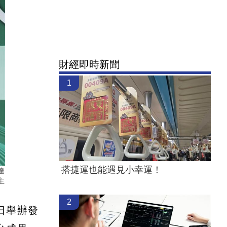
財經即時新聞
1
搭捷運也能遇見小幸運！
達
主
2
日舉辦發