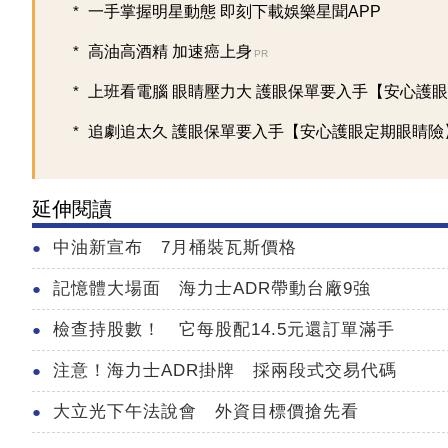
一手掌握明星動態 即刻下載娛樂星聞APP
高油高酒精 加速癌上身
PR
上班看電腦 眼睛壓力大 護眼保單要入手【安心護眼定
追劇追太久 護眼保單要入手【安心護眼定期眼睛險
延伸閱讀
中油新宣布 7月桶裝瓦斯價格
記憶體大場面 海力士ADR帶動台廠9強
檢查持股數！ 它每股配14.5元還訂單滿手
注意！海力士ADR掛牌 採兩段式交易代碼
大立光下午法說會 外資目標價搶先看