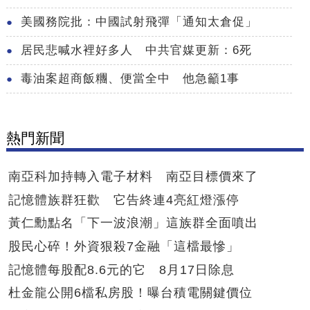
美國務院批：中國試射飛彈「通知太倉促」
居民悲喊水裡好多人 中共官媒更新：6死
毒油案超商飯糰、便當全中 他急籲1事
熱門新聞
南亞科加持轉入電子材料 南亞目標價來了
記憶體族群狂歡 它告終連4亮紅燈漲停
黃仁勳點名「下一波浪潮」這族群全面噴出
股民心碎！外資狠殺7金融「這檔最慘」
記憶體每股配8.6元的它 8月17日除息
杜金龍公開6檔私房股！曝台積電關鍵價位