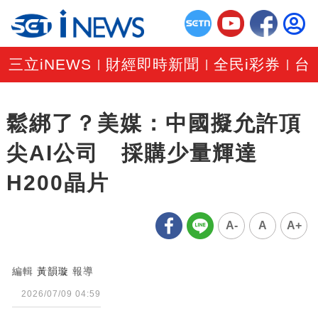
三立iNEWS
財經即時新聞
全民i彩券
台
|
|
|
鬆綁了？美媒：中國擬允許頂
尖AI公司 採購少量輝達
H200晶片
A-
A
A+
編輯
黃韻璇
報導
2026/07/09 04:59