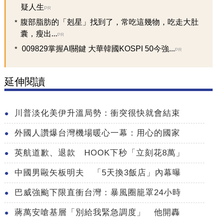
疑人生
PR
腹部脂肪的「剋星」找到了，常吃這幾物，吃走大肚
囊，瘦出...
PR
009829掌握AI關鍵 大華韓國KOSPI 50今強...
PR
延伸閱讀
川普淡化美伊升溫局勢：衝突很快就會結束
外國人讚爆台灣機場暖心一幕：用心的國家
英航道歉、退款 HOOK下秒「立刻花8萬」
中國男毆矢板明夫 「5天換3飯店」內幕曝
巴威強颱下限直衝台灣：暴風圈籠罩24小時
蔣萬安嗆基層「別給我緊急調度」 他開轟