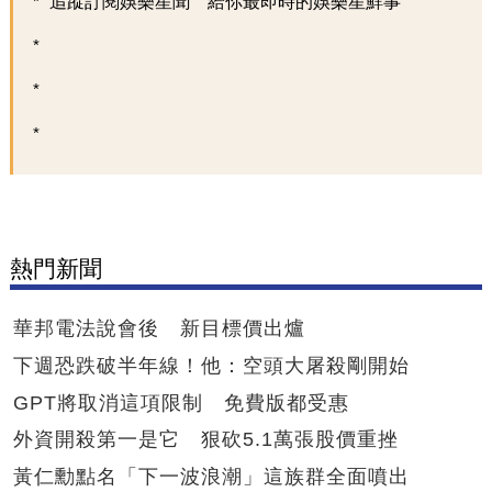
追蹤訂閱娛樂星聞 給你最即時的娛樂星鮮事
熱門新聞
華邦電法說會後 新目標價出爐
下週恐跌破半年線！他：空頭大屠殺剛開始
GPT將取消這項限制 免費版都受惠
外資開殺第一是它 狠砍5.1萬張股價重挫
黃仁勳點名「下一波浪潮」這族群全面噴出