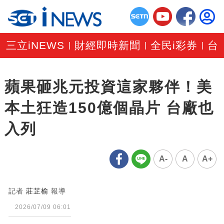
三立iNEWS
財經即時新聞
全民i彩券
台
|
|
|
蘋果砸兆元投資這家夥伴！美
本土狂造150億個晶片 台廠也
入列
A-
A
A+
記者
莊芷榆
報導
2026/07/09 06:01