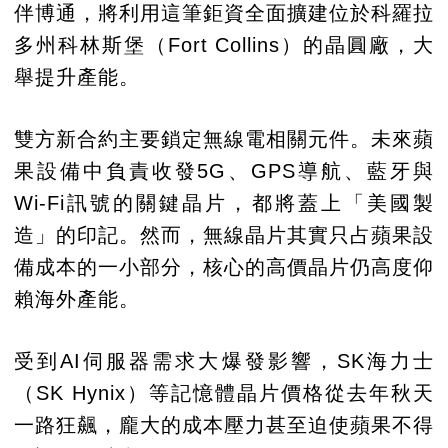
伴博通，將利用這筆鉅資全面擴建位於科羅拉
多州科林斯堡（Fort Collins）的晶圓廠，大
舉提升產能。
雙方新合約主要鎖定無線電相關元件。未來蘋
果設備中負責收發5G、GPS導航、藍牙與
Wi-Fi訊號的關鍵晶片，都將蓋上「美國製
造」的印記。然而，無線晶片其實只占蘋果設
備成本的一小部分，核心的高價晶片仍高度仰
賴海外產能。
受到AI伺服器需求大爆發影響，SK海力士
（SK Hynix）等記憶體晶片價格從去年秋天
一路狂飆，龐大的成本壓力甚至迫使蘋果不得