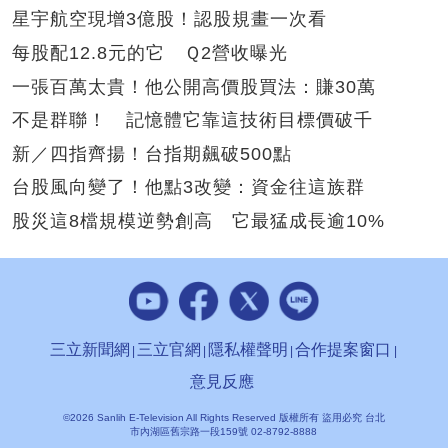
星宇航空現增3億股！認股規畫一次看
每股配12.8元的它 Ｑ2營收曝光
一張百萬太貴！他公開高價股買法：賺30萬
不是群聯！ 記憶體它靠這技術目標價破千
新／四指齊揚！台指期飆破500點
台股風向變了！他點3改變：資金往這族群
股災這8檔規模逆勢創高 它最猛成長逾10%
三立新聞網
三立官網
隱私權聲明
合作提案窗口
意見反應
©2026 Sanlih E-Television All Rights Reserved 版權所有 盜用必究 台北
市內湖區舊宗路一段159號 02-8792-8888