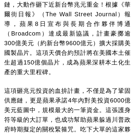
鏈，大動作砸下近新台幣兆元重金！根據《華
爾街日報》（The Wall Street Journal）報
導，蘋果8日宣布與長期合作夥伴博通
（Broadcom）達成最新協議，計畫豪擲逾
300億美元（約新台幣9600億元）擴大採購美
國製晶片。這項天價合約預計將在美國本土催
生超過150億個晶片，成為蘋果深耕本土化生
產的重大里程碑。
這項砸兆元投資的血拚計畫，不僅是為了鞏固
供應鏈，更是蘋果承諾4年內對美投資6000億
美元藍圖中，規模最大的一筆資金。這張護身
符等級的大訂單，也成功幫助蘋果躲過川普政
府時期擬定的關稅緊箍咒。吃下大單的這家夥