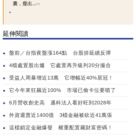
囊，瘦出...
PR
延伸閱讀
盤前／台指夜盤漲164點 台股拚延續反彈
4檔處置股出爐 它處置再升級列20分撮合
受益人周暴增近13萬 它增幅近40%居冠！
它今年來狂飆近100% 市場已偷卡位要噴了
6月營收創史高 邁科法人看好旺到2028年
外資週賣近1400億 3檔金融被砍近41萬張
這檔鎖定金融爆發 權重配置藏財富密碼！