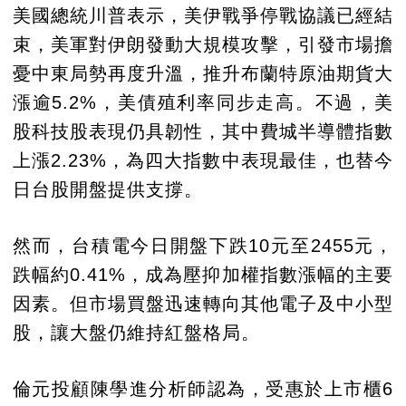
美國總統川普表示，美伊戰爭停戰協議已經結
束，美軍對伊朗發動大規模攻擊，引發市場擔
憂中東局勢再度升溫，推升布蘭特原油期貨大
漲逾5.2%，美債殖利率同步走高。不過，美
股科技股表現仍具韌性，其中費城半導體指數
上漲2.23%，為四大指數中表現最佳，也替今
日台股開盤提供支撐。
然而，台積電今日開盤下跌10元至2455元，
跌幅約0.41%，成為壓抑加權指數漲幅的主要
因素。但市場買盤迅速轉向其他電子及中小型
股，讓大盤仍維持紅盤格局。
倫元投顧陳學進分析師認為，受惠於上市櫃6