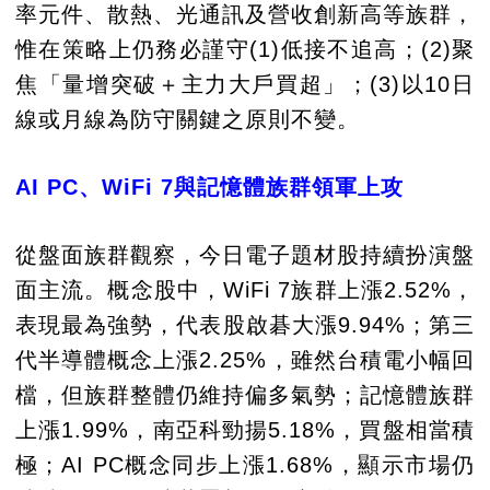
率元件、散熱、光通訊及營收創新高等族群，
惟在策略上仍務必謹守(1)低接不追高；(2)聚
焦「量增突破＋主力大戶買超」；(3)以10日
線或月線為防守關鍵之原則不變。
AI PC、WiFi 7與記憶體族群領軍上攻
從盤面族群觀察，今日電子題材股持續扮演盤
面主流。概念股中，WiFi 7族群上漲2.52%，
表現最為強勢，代表股啟碁大漲9.94%；第三
代半導體概念上漲2.25%，雖然台積電小幅回
檔，但族群整體仍維持偏多氣勢；記憶體族群
上漲1.99%，南亞科勁揚5.18%，買盤相當積
極；AI PC概念同步上漲1.68%，顯示市場仍