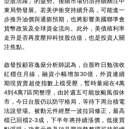
型股活躍」的盤勢。後續市場仍須持續關注中
東局勢發展。若美伊衝突持續升高，可能進一
步推升油價與通膨預期，也將影響美國聯準會
貨幣政策及全球資金流向。此外，美債殖利率
走升是否再度壓抑科技股估值，也是投資人關
注焦點。
啟發投顧容逸燊分析師認為，台股昨日勉強收
紅穩住月線，融資小幅增加30億，外資連續
期現貨賣超使指數上檔受壓，暫時量縮在4萬
4到4萬7區間整理，由於週五可能放颱風假休
市，今日台股仍以防守格局，等待下周台積電
法說登場。被動元件經歷一波拉回修正，最高
檔已回檔2-3成，下半年將持續漲價，低接買