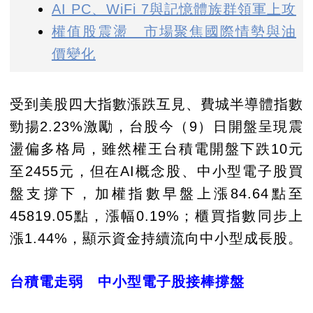
AI PC、WiFi 7與記憶體族群領軍上攻
權值股震盪 市場聚焦國際情勢與油
價變化
受到美股四大指數漲跌互見、費城半導體指數
勁揚2.23%激勵，台股今（9）日開盤呈現震
盪偏多格局，雖然權王台積電開盤下跌10元
至2455元，但在AI概念股、中小型電子股買
盤支撐下，加權指數早盤上漲84.64點至
45819.05點，漲幅0.19%；櫃買指數同步上
漲1.44%，顯示資金持續流向中小型成長股。
台積電走弱 中小型電子股接棒撐盤