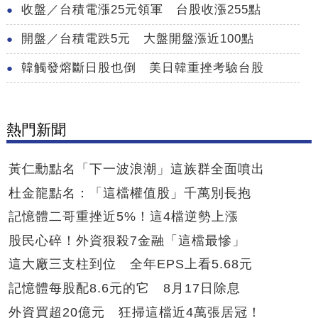
收盤／台積電漲25元領軍 台股收漲255點
開盤／台積電跌5元 大盤開盤漲近100點
韓觸發熔斷日股也倒 美日韓重挫考驗台股
熱門新聞
黃仁勳點名「下一波浪潮」這族群全面噴出
杜金龍點名：「這檔權值股」千萬別長抱
記憶體二哥重挫近5%！這4檔逆勢上漲
股民心碎！外資狠殺7金融「這檔最慘」
這大廠三支柱到位 全年EPS上看5.68元
記憶體每股配8.6元的它 8月17日除息
外資買超20億元 狂掃這檔近4萬張居冠！