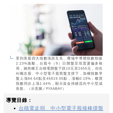
受到美股四大指數漲跌互見、費城半導體指數勁揚
2.23%激勵，台股今（9）日開盤呈現震盪偏多格
局，雖然權王台積電開盤下跌10元至2455元，但在
AI概念股、中小型電子股買盤支撐下，加權指數早
盤上漲84.64點至45819.05點，漲幅0.19%；櫃買
指數同步上漲1.44%，顯示資金持續流向中小型成
長股。（示意圖／PIXABAY）
導覽目錄：
台積電走弱 中小型電子股接棒撐盤