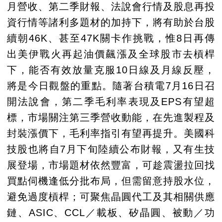
月營收、第二季財報、法說會行情及股息再投
資行情等諸利多題材的加持下，將有助於台股
續朝46K、甚至47K關卡作挑戰，惟8日再傳
出美伊戰火再起油價飆漲及全球股市去槓桿
下，能否有效放量克服10日線及月線反壓，
將是今日觀盤的重點。隨著台積電7月16日召
開法說會，第二季毛利率表現及EPS有望超
標，市場關注第三季營收動能，在先進製程及
封裝漲價下，毛利率指引有望再提升。美國科
技股也將自7月下旬陸續公布財報，又有生技
展登場，市場題材依然豐富，可趁震盪拉回找
買點伺機逢低分批布局，但需留意持股水位，
避免過度槓桿；可聚焦晶圓代工及其相關供應
鏈、ASIC、CCL／載板、矽晶圓、被動／功