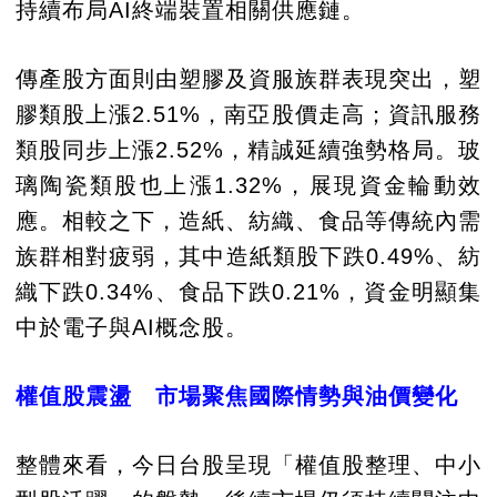
持續布局AI終端裝置相關供應鏈。
傳產股方面則由塑膠及資服族群表現突出，塑
膠類股上漲2.51%，南亞股價走高；資訊服務
類股同步上漲2.52%，精誠延續強勢格局。玻
璃陶瓷類股也上漲1.32%，展現資金輪動效
應。相較之下，造紙、紡織、食品等傳統內需
族群相對疲弱，其中造紙類股下跌0.49%、紡
織下跌0.34%、食品下跌0.21%，資金明顯集
中於電子與AI概念股。
權值股震盪 市場聚焦國際情勢與油價變化
整體來看，今日台股呈現「權值股整理、中小