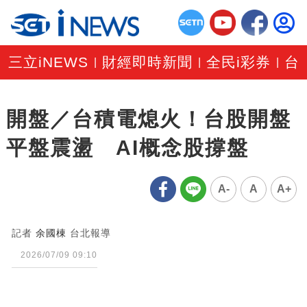
三立iNEWS
財經即時新聞
全民i彩券
台
|
|
|
開盤／台積電熄火！台股開盤
平盤震盪 AI概念股撐盤
A-
A
A+
記者
余國棟
台北報導
2026/07/09 09:10