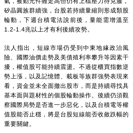
氣，被動元件雖走高但仍有上檔壓力待克服，
矽晶圓族群續強，台股若持續量縮則形成類股
輪動，下週台積電法說前後，量能需增溫至
1.2-1.4兆以上才有利後續攻勢。
法人指出，短線市場仍受到中東地緣政治風
險、國際油價走勢及美債殖利率攀升等因素干
擾，權值股可能持續震盪。不過從櫃買指數逆
勢上漲，以及記憶體、載板等族群強勢表現來
看，資金並未全面撤出股市，而是持續尋找具
基本面與題材性的個股輪動操作。後續仍須觀
察國際局勢是否進一步惡化，以及台積電等權
值股能否止穩，將是台股短線能否收斂跌幅的
重要關鍵。