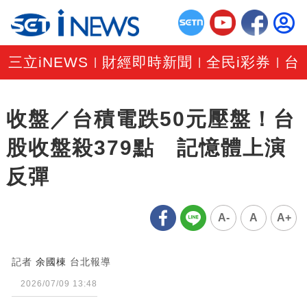
三立iNEWS
財經即時新聞
全民i彩券
台
|
|
|
收盤／台積電跌50元壓盤！台
股收盤殺379點 記憶體上演
反彈
A-
A
A+
記者
余國棟
台北報導
2026/07/09 13:48