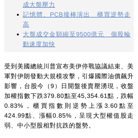
成大盤壓力
記憶體、PCB接棒演出 櫃買逆勢走
高
大盤成交金額縮至9500億元 個股輪
動速度加快
受到美國總統川普宣布美伊停戰協議結束、美
軍對伊朗發動大規模攻擊，引爆國際油價飆升
影響，台股今（9）日開盤後賣壓湧現，收盤
加權指數下跌379.80點至45,354.61點，跌幅
0.83%，櫃買指數則逆勢上漲3.60點至
424.99點、漲幅0.85%，呈現大型權值股走
弱、中小型股相對抗跌的盤勢。