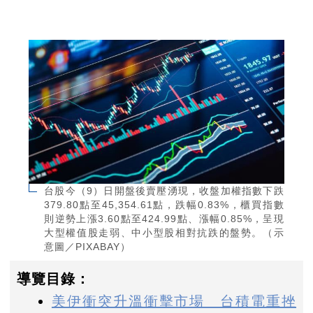
台股今（9）日開盤後賣壓湧現，收盤加權指數下跌
379.80點至45,354.61點，跌幅0.83%，櫃買指數
則逆勢上漲3.60點至424.99點、漲幅0.85%，呈現
大型權值股走弱、中小型股相對抗跌的盤勢。（示
意圖／PIXABAY）
導覽目錄：
美伊衝突升溫衝擊市場 台積電重挫