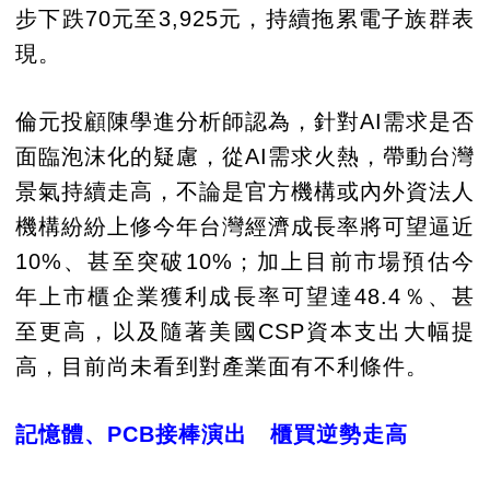
步下跌70元至3,925元，持續拖累電子族群表
現。
倫元投顧陳學進分析師認為，針對AI需求是否
面臨泡沫化的疑慮，從AI需求火熱，帶動台灣
景氣持續走高，不論是官方機構或內外資法人
機構紛紛上修今年台灣經濟成長率將可望逼近
10%、甚至突破10%；加上目前市場預估今
年上市櫃企業獲利成長率可望達48.4％、甚
至更高，以及隨著美國CSP資本支出大幅提
高，目前尚未看到對產業面有不利條件。
記憶體、PCB接棒演出 櫃買逆勢走高