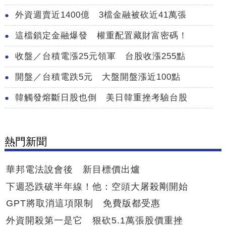
外資週賣近1400億 3檔金融被砍近41萬張
這檔鎖定金融爆發 權重配置藏財富密碼！
收盤／台積電漲25元領軍 台股收漲255點
開盤／台積電跌5元 大盤開盤漲近100點
韓觸發熔斷日股也倒 美日韓重挫考驗台股
熱門新聞
華邦電法說會後 新目標價出爐
下週恐跌破半年線！他：空頭大屠殺剛開始
GPT將取消這項限制 免費版都受惠
外資開殺第一是它 狠砍5.1萬張股價重挫