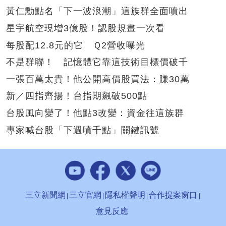
黃仁勳點名「下一波浪潮」這族群全面噴出
星宇航空現增3億股！認股規畫一次看
每股配12.8元的它 Ｑ2營收曝光
不是群聯！ 記憶體它靠這技術目標價破千
一張百萬太貴！他公開高價股買法：賺30萬
新／四指齊揚！台指期飆破500點
台股風向變了！他點3改變：資金往這族群
專家喊台股「下週噴千點」關鍵訊號
三立新聞網
三立官網
隱私權聲明
合作提案窗口
意見反應