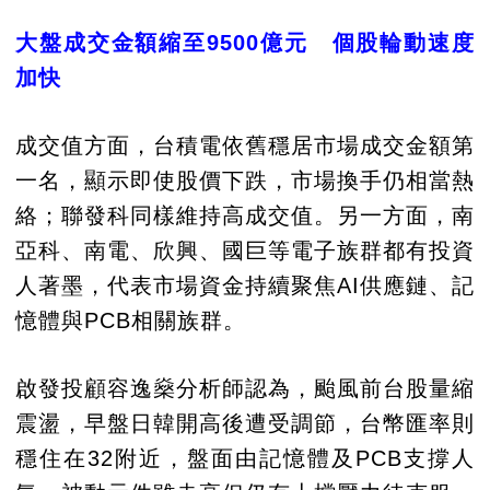
大盤成交金額縮至9500億元 個股輪動速度
加快
成交值方面，台積電依舊穩居市場成交金額第
一名，顯示即使股價下跌，市場換手仍相當熱
絡；聯發科同樣維持高成交值。另一方面，南
亞科、南電、欣興、國巨等電子族群都有投資
人著墨，代表市場資金持續聚焦AI供應鏈、記
憶體與PCB相關族群。
啟發投顧容逸燊分析師認為，颱風前台股量縮
震盪，早盤日韓開高後遭受調節，台幣匯率則
穩住在32附近，盤面由記憶體及PCB支撐人