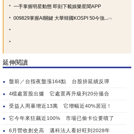
一手掌握明星動態 即刻下載娛樂星聞APP
009829掌握AI關鍵 大華韓國KOSPI 50今強...
PR
延伸閱讀
盤前／台指夜盤漲164點 台股拚延續反彈
4檔處置股出爐 它處置再升級列20分撮合
受益人周暴增近13萬 它增幅近40%居冠！
它今年來狂飆近100% 市場已偷卡位要噴了
6月營收創史高 邁科法人看好旺到2028年