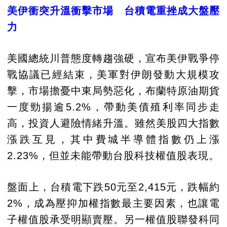
美伊衝突升溫衝擊市場 台積電重挫成大盤壓
力
美國總統川普態度轉趨強硬，宣布美伊戰爭停
戰協議已經結束，美軍對伊朗發動大規模攻
擊，市場擔憂中東局勢惡化，布蘭特原油期貨
一度勁揚逾5.2%，帶動美債殖利率同步走
高，投資人避險情緒升溫。雖然美股四大指數
漲跌互見，其中費城半導體指數仍上漲
2.23%，但並未能帶動台股科技權值股表現。
盤面上，台積電下跌50元至2,415元，跌幅約
2%，成為壓抑加權指數最主要因素，也讓電
子權值股承受明顯賣壓。另一權值股聯發科同