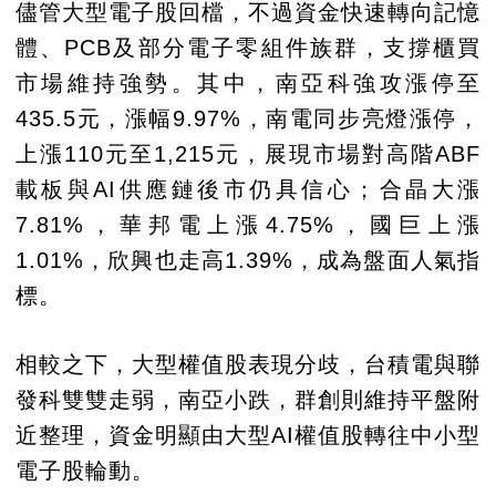
儘管大型電子股回檔，不過資金快速轉向記憶
體、PCB及部分電子零組件族群，支撐櫃買
市場維持強勢。其中，南亞科強攻漲停至
435.5元，漲幅9.97%，南電同步亮燈漲停，
上漲110元至1,215元，展現市場對高階ABF
載板與AI供應鏈後市仍具信心；合晶大漲
7.81%，華邦電上漲4.75%，國巨上漲
1.01%，欣興也走高1.39%，成為盤面人氣指
標。
相較之下，大型權值股表現分歧，台積電與聯
發科雙雙走弱，南亞小跌，群創則維持平盤附
近整理，資金明顯由大型AI權值股轉往中小型
電子股輪動。