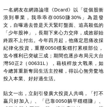
一名網友在網路論壇《Dcard》以「從個股衝
浪到畢業，我乖乖存0050賺30%」為題發
文，自曝過去曾是天天緊盯盤面、追高殺低的
「少年股神」，長期下來心力交瘁，成效卻始
終跟不上付出。今年四月起，他痛定思痛改採
紀律化投資，重壓0050穩紮穩打累積部位，
迄今獲利已突破三成；期間也逐步布局元大台
灣50正2（00631L），藉槓桿放大戰果，如
今總算重新奪回生活主控權，得以心無旁騖地
投入本業、好好過生活。
貼文一出，立刻引發廣大投資人共鳴，「打不
贏只好加入」、「已靠0050躺平穩穩賺」、