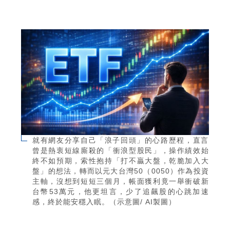
就有網友分享自己「浪子回頭」的心路歷程，直言
曾是熱衷短線廝殺的「衝浪型股民」，操作績效始
終不如預期，索性抱持「打不贏大盤，乾脆加入大
盤」的想法，轉而以元大台灣50（0050）作為投資
主軸，沒想到短短三個月，帳面獲利竟一舉衝破新
台幣53萬元，他更坦言，少了追飆股的心跳加速
感，終於能安穩入眠。（示意圖/ AI製圖）