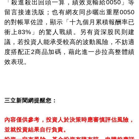
「殺進殺出回頭一算，績效竟輸給0050」等
留言接連洗版；也有網友同步曬出重壓0050
的對帳單佐證，顯示「十九個月累積報酬率已
衝上83%」的驚人戰績。另有資深股民則建
議，若投資人能承受較高的波動風險，不妨適
度搭配正2商品加碼，藉此進一步拉高整體績
效表現。
三立新聞網提醒您：
內容僅供參考，投資人於決策時應審慎評估風險，
並就投資結果自行負責。