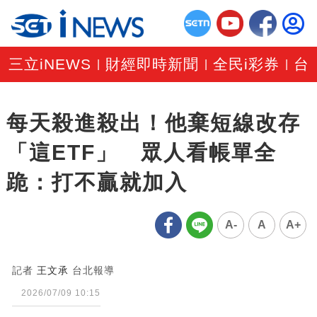
三立iNEWS
財經即時新聞
全民i彩券
台
|
|
|
每天殺進殺出！他棄短線改存
「這ETF」 眾人看帳單全
跪：打不贏就加入
A-
A
A+
記者
王文承
台北報導
2026/07/09 10:15