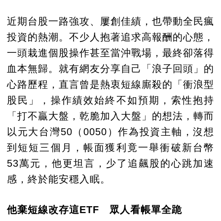
近期台股一路強攻、屢創佳績，也帶動全民瘋
投資的熱潮。不少人抱著追求高報酬的心態，
一頭栽進個股操作甚至當沖戰場，最終卻落得
血本無歸。就有網友分享自己「浪子回頭」的
心路歷程，直言曾是熱衷短線廝殺的「衝浪型
股民」，操作績效始終不如預期，索性抱持
「打不贏大盤，乾脆加入大盤」的想法，轉而
以元大台灣50（0050）作為投資主軸，沒想
到短短三個月，帳面獲利竟一舉衝破新台幣
53萬元，他更坦言，少了追飆股的心跳加速
感，終於能安穩入眠。
他棄短線改存這ETF 眾人看帳單全跪