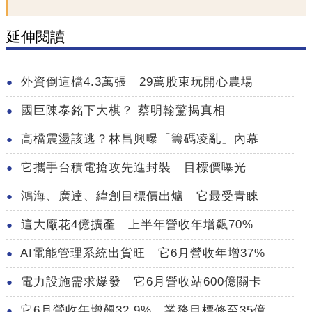
延伸閱讀
外資倒這檔4.3萬張 29萬股東玩開心農場
國巨陳泰銘下大棋？ 蔡明翰驚揭真相
高檔震盪該逃？林昌興曝「籌碼凌亂」內幕
它攜手台積電搶攻先進封裝 目標價曝光
鴻海、廣達、緯創目標價出爐 它最受青睞
這大廠花4億擴產 上半年營收年增飆70%
AI電能管理系統出貨旺 它6月營收年增37%
電力設施需求爆發 它6月營收站600億關卡
它6月營收年增飆32.9% 業務目標修至35億