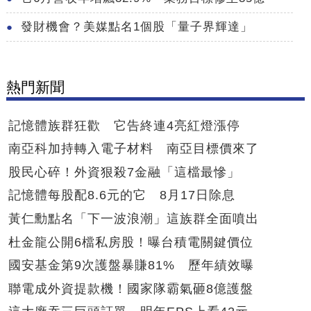
發財機會？美媒點名1個股「量子界輝達」
熱門新聞
記憶體族群狂歡 它告終連4亮紅燈漲停
南亞科加持轉入電子材料 南亞目標價來了
股民心碎！外資狠殺7金融「這檔最慘」
記憶體每股配8.6元的它 8月17日除息
黃仁勳點名「下一波浪潮」這族群全面噴出
杜金龍公開6檔私房股！曝台積電關鍵價位
國安基金第9次護盤暴賺81% 歷年績效曝
聯電成外資提款機！國家隊霸氣砸8億護盤