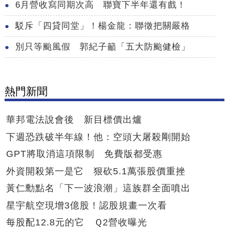
6月營收寫同期次高 聯寶下半年還有戲！
駁斥「四貸同堂」！楊金龍：聯徵把關嚴格
別只等颱風假 郭紀子籲「五大防颱健檢」
熱門新聞
華邦電法說會後 新目標價出爐
下週恐跌破半年線！他：空頭大屠殺剛開始
GPT將取消這項限制 免費版都受惠
外資開殺第一是它 狠砍5.1萬張股價重挫
黃仁勳點名「下一波浪潮」這族群全面噴出
星宇航空現增3億股！認股規畫一次看
每股配12.8元的它 Ｑ2營收曝光