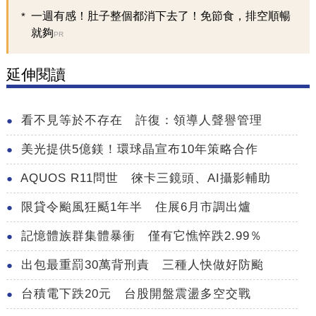
一週有感！肚子整個都消下去了！免節食，排空順暢
就夠
PR
延伸閱讀
看不見等於不存在 許復：領導人聲譽管理
美光提供5億鎂！環球晶宣布10年策略合作
AQUOS R11問世 徠卡三鏡頭、AI攝影輔助
限貸令颱風狂颳1年半 住展6月市調出爐
記憶體族群集體暴衝 僅有它憔悴跌2.99％
出包最重罰30萬背刑責 三種人快做好防颱
台積電下跌20元 台股開盤震盪多空交戰