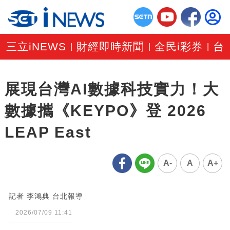
三立iNEWS
財經即時新聞
全民i彩券
台
|
|
|
展現台灣AI數據科技實力！大
數據攜《KEYPO》登 2026
LEAP East
A-
A
A+
記者
李鴻典
台北報導
2026/07/09 11:41