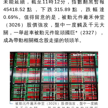
未能延續，截至11時12分，指數翻黑暫報
45418.52點，下跌315.89點，跌幅達
0.69%。值得留意的是，被動元件廠禾伸堂
（3026）股價強攻，盤中一度觸及千元大
關，一舉超車被動元件龍頭國巨*（2327），
成為帶動相關概念股走揚的領頭羊。
被動元件廠禾伸堂（3026）股價強攻，盤中一度觸