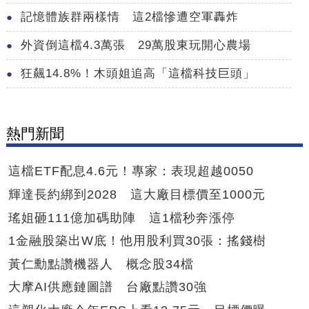
記憶體族群兩樣情 這2檔慘遭空軍轟炸
外資倒這檔4.3萬張 29萬股東玩開心農場
狂飆14.8%！木頭姐追高「這檔科技巨頭」
熱門新聞
這檔ETF配息4.6元！專家：表現超越0050
輝達長約綁到2028 這大廠目標價至1000元
瑤姐砸111億加碼助陣 這1檔秒奔漲停
1金融股築出W底！他用股利買30張：搖錢樹
黃仁勳點讚機器人 概念股34檔
大摩AI供應鏈圖譜 台廠點讚30強