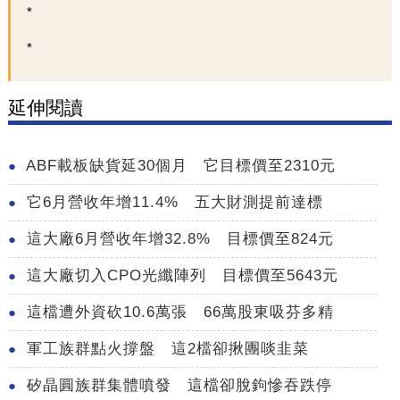
延伸閱讀
ABF載板缺貨延30個月 它目標價至2310元
它6月營收年增11.4% 五大財測提前達標
這大廠6月營收年增32.8% 目標價至824元
這大廠切入CPO光纖陣列 目標價至5643元
這檔遭外資砍10.6萬張 66萬股東吸芬多精
軍工族群點火撐盤 這2檔卻揪團啖韭菜
矽晶圓族群集體噴發 這檔卻脫鉤慘吞跌停