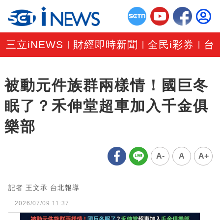
三立iNEWS
財經即時新聞
全民i彩券
台
|
|
|
被動元件族群兩樣情！國巨冬
眠了？禾伸堂超車加入千金俱
樂部
A-
A
A+
記者 王文承 台北報導
2026/07/09 11:37