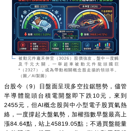
被動元件廠禾伸堂（3026）股價強攻，盤中一度觸
及千元大關，一舉超車被動元件龍頭國巨
*（2327），成為帶動相關概念股走揚的領頭羊。
（圖／AI製圖）
台股今（9）日盤面呈現多空拉鋸態勢，儘管
半導體龍頭台積電開盤即下跌10元，來到
2455元，但AI概念股與中小型電子股買氣熱
絡，一度撐起大盤氣勢，加權指數早盤最高上
漲84.64點，站上45819.05點；不過買盤能量