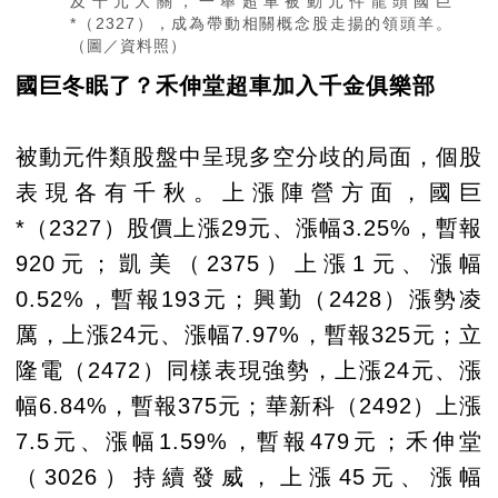
及千元大關，一舉超車被動元件龍頭國巨
*（2327），成為帶動相關概念股走揚的領頭羊。
（圖／資料照）
國巨冬眠了？禾伸堂超車加入千金俱樂部
被動元件類股盤中呈現多空分歧的局面，個股
表現各有千秋。上漲陣營方面，國巨
*（2327）股價上漲29元、漲幅3.25%，暫報
920元；凱美（2375）上漲1元、漲幅
0.52%，暫報193元；興勤（2428）漲勢凌
厲，上漲24元、漲幅7.97%，暫報325元；立
隆電（2472）同樣表現強勢，上漲24元、漲
幅6.84%，暫報375元；華新科（2492）上漲
7.5元、漲幅1.59%，暫報479元；禾伸堂
（3026）持續發威，上漲45元、漲幅