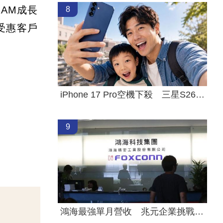
AM成長
8
受惠客戶
iPhone 17 Pro空機下殺 三星S26+降近8千
9
鴻海最強單月營收 兆元企業挑戰月營收兆