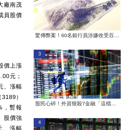
測大廠南茂
成員股價
驚傳弊案！60名銀行員涉嫌收受百萬回扣
3
股價上漲
.00元；
6元、漲幅
3189）
股民心碎！外資狠殺7金融「這檔最慘」
5%，暫報
1）股價強
4
1元、漲幅