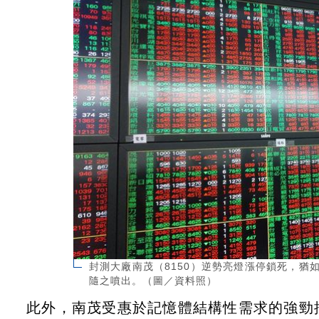
封測大廠南茂（8150）逆勢亮燈漲停鎖死，
隨之噴出。（圖／資料照）
此外，南茂受惠於記憶體結構性需求的強勁