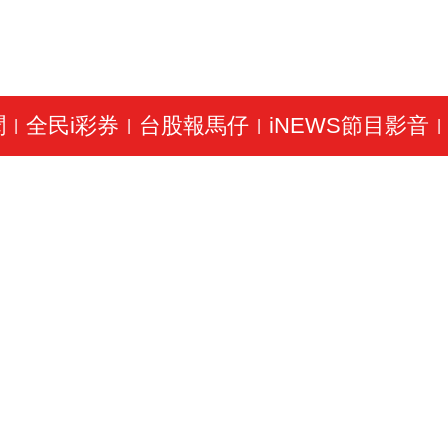
聞
全民i彩券
台股報馬仔
iNEWS節目影音
|
|
|