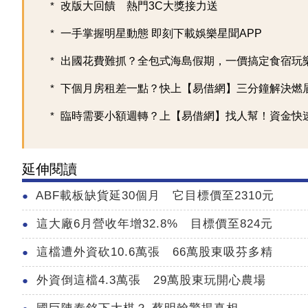
改版大回饋 熱門3C大獎接力送
一手掌握明星動態 即刻下載娛樂星聞APP
出國花費難抓？全包式海島假期，一價搞定食宿玩樂，
下個月房租差一點？快上【易借網】三分鐘解決燃
臨時需要小額週轉？上【易借網】找人幫！資金快
延伸閱讀
ABF載板缺貨延30個月 它目標價至2310元
這大廠6月營收年增32.8% 目標價至824元
這檔遭外資砍10.6萬張 66萬股東吸芬多精
外資倒這檔4.3萬張 29萬股東玩開心農場