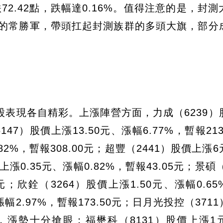
下跌72.42點，跌幅達0.16%。值得注意的是，封
秀的常勝軍，帶頭扛起封測族群的多頭大旗，部分
表現各自精彩。上漲陣營方面，力成（6239）
147）股價上漲13.50元、漲幅6.77%，暫報213
82%，暫報308.00元；超豐（2441）股價上漲
價上漲0.35元、漲幅0.82%，暫報43.05元；景碩（
0元；欣銓（3264）股價上漲1.50元、漲幅0.6
漲幅2.97%，暫報173.50元；日月光投控（371
00元，漲勢十分搶眼；福懋科（8131）股價上漲