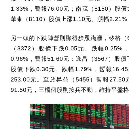
1.33%，暫報76.00元；南茂（8150）股價
華東（8110）股價上漲1.10元、漲幅2.21%
另一頭的下跌陣營則顯得步履蹣跚，矽格（625
（3372）股價下跌0.05元、跌幅0.25%
0.96%，暫報51.60元；逸昌（3567）股價
股價下跌0.30元、跌幅1.79%，暫報16.
253.00元。至於昇益（5455）暫報27.5
91.50元，三檔個股則按兵不動，維持平盤