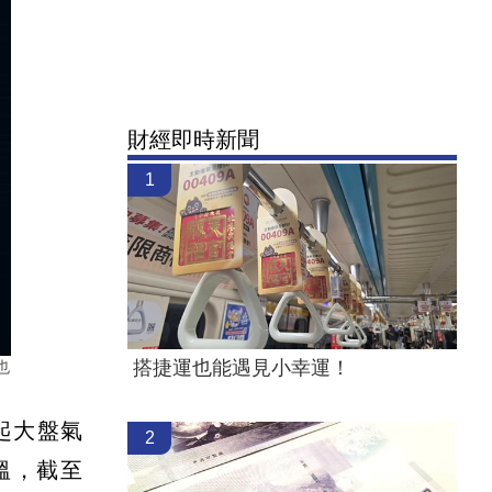
財經即時新聞
1
搭捷運也能遇見小幸運！
也
起大盤氣
2
降溫，截至