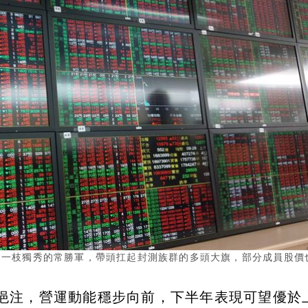
猶如一枝獨秀的常勝軍，帶頭扛起封測族群的多頭大旗，部分成員股價
挹注，營運動能穩步向前，下半年表現可望優於