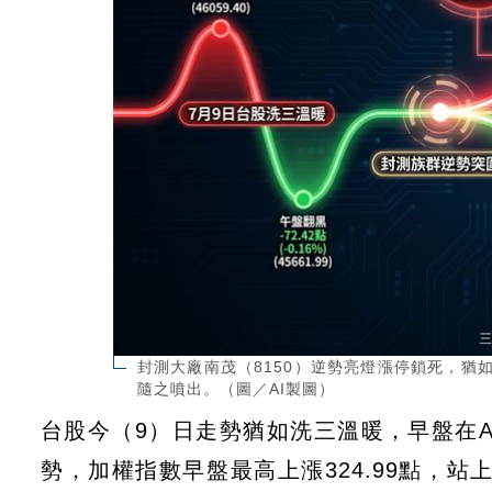
封測大廠南茂（8150）逆勢亮燈漲停鎖死，
隨之噴出。（圖／AI製圖）
台股今（9）日走勢猶如洗三溫暖，早盤在
勢，加權指數早盤最高上漲324.99點，站