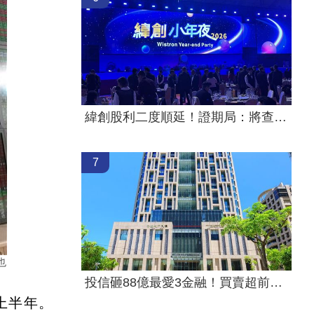
緯創股利二度順延！證期局：將查疏失
7
也
投信砸88億最愛3金融！買賣超前十一次看
上半年。