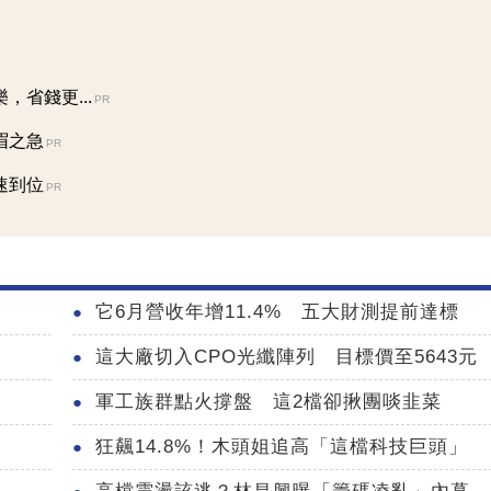
省錢更...
PR
眉之急
PR
速到位
PR
它6月營收年增11.4% 五大財測提前達標
這大廠切入CPO光纖陣列 目標價至5643元
軍工族群點火撐盤 這2檔卻揪團啖韭菜
狂飆14.8%！木頭姐追高「這檔科技巨頭」