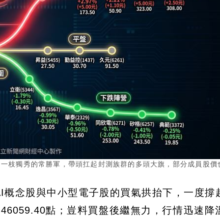
猶如一枝獨秀的常勝軍，帶頭扛起封測族群的多頭大旗，部分成員股價
AI概念股與中小型電子股的買氣拱抬下，一度撐
上46059.40點；豈料買盤後繼無力，行情迅速