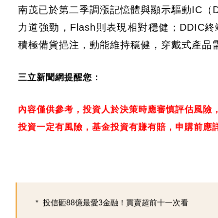
南茂已於第二季調漲記憶體與顯示驅動IC（D
力道強勁，Flash則表現相對穩健；DDI
積極備貨挹注，動能維持穩健，穿戴式產品
三立新聞網提醒您：
內容僅供參考，投資人於決策時應審慎評估風險
投資一定有風險，基金投資有賺有賠，申購前應
投信砸88億最愛3金融！買賣超前十一次看