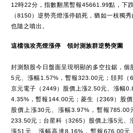
12時22分，指數翻黑暫報45661.99點，
（8150）逆勢亮燈漲停鎖死，猶如一枝獨
也隨之噴出。
這檔強攻亮燈漲停 領封測族群逆勢突圍
封測類股今日盤面呈現明顯的多空拉鋸，個股
5元、漲幅1.57%，暫報323.00元；頎邦（6
京元電子（2449）股價上漲2.50元、漲幅0.
4.35%，暫報144.00元；菱生（2369）股
股價上漲30元、漲幅3.97%，暫報785.0
233.50元；台星科（3265）股價上漲5元、
漲51元、漲幅高達8.16%，暫報676.