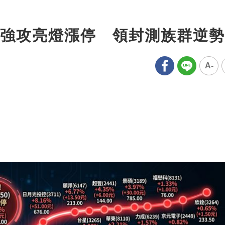
強攻亮燈漲停 領封測族群逆勢
A-