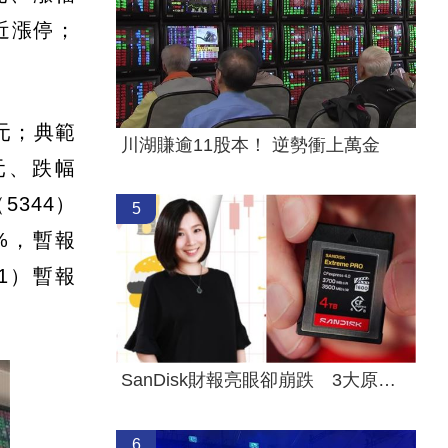
逼近漲停；
0元；典範
川湖賺逾11股本！ 逆勢衝上萬金
0元、跌幅
5344）
5
8%，暫報
61）暫報
SanDisk財報亮眼卻崩跌 3大原因一次看懂
6