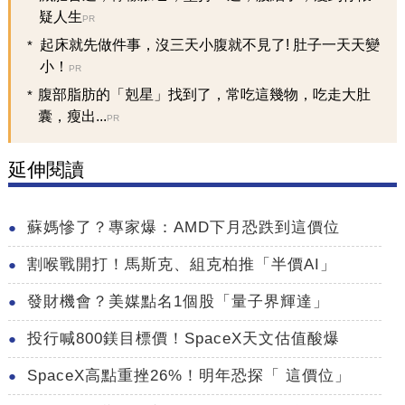
疑人生
PR
起床就先做件事，沒三天小腹就不見了! 肚子一天天變
小！
PR
腹部脂肪的「剋星」找到了，常吃這幾物，吃走大肚
囊，瘦出...
PR
延伸閱讀
蘇媽慘了？專家爆：AMD下月恐跌到這價位
割喉戰開打！馬斯克、組克柏推「半價AI」
發財機會？美媒點名1個股「量子界輝達」
投行喊800鎂目標價！SpaceX天文估值酸爆
SpaceX高點重挫26%！明年恐探「 這價位」