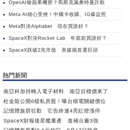
OpenAI偷蘋果機密？馬斯克諷奧特曼詐欺
Meta AI雄心受挫！中國卡收購、IG爆盜照
Meta對決Alphabet 現在買誰好？
SpaceX對決Rocket Lab 年底前買誰好？
SpaceX跌破2兆市值 美媒揭首選巨頭
熱門新聞
南亞科加持轉入電子材料 南亞目標價來了
杜金龍公開6檔私房股！曝台積電關鍵價位
記憶體族群狂歡 它告終連4亮紅燈漲停
SpaceX財報後星艦量產 進補台廠3強