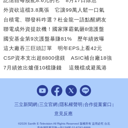
記憶體每股配8.6元的它 8月17日除息
外資砍這檔3.8萬張 它讓99萬人鬆一口氣
台積電、聯發科咋選？杜金龍一語點醒網友
聯電成外資提款機！國家隊霸氣砸8億護盤
國安基金第9次護盤暴賺81% 歷年績效曝
這大廠吞三巨頭訂單 明年EPS上看42元
CSP資本支出超8800億鎂 ASIC補台廠18強
7月績效出爐僅10檔賺錢 這幾檔成避風港
三立新聞網
三立官網
隱私權聲明
合作提案窗口
意見反應
©2026 Sanlih E-Television All Rights Reserved 版權所有 盜用必究 台北
市內湖區舊宗路一段159號 02-8792-8888