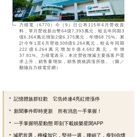
力積電（6770）今（9）日公布115年6月營收資
料，單月營收新台幣64億7,393萬元，較去年同期3
億6,364萬元增加2億6,375萬元，年增68.75%。累
計今年1至6月營收308億6,264萬元，較去年同期
222億6,264萬元增加8億4,682萬元，年增
37.81%。力積電表示，本次營收增減主要係客戶需
求上升，銷售量增加，銷售價格調漲所致。（圖／
翻攝自力積電官網）
記憶體族群狂歡 它告終連4亮紅燈漲停
新聞事件即時更新 所有消息一手掌握！
一手掌握明星動態 即刻下載娛樂星聞APP
減肥首選，檸檬加它，堅持一週，腰細了，瘦到你懷