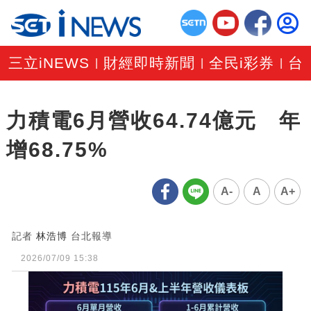
三立iNEWS
財經即時新聞
全民i彩券
台
|
|
|
力積電6月營收64.74億元 年
增68.75%
A-
A
A+
記者
林浩博
台北報導
2026/07/09 15:38