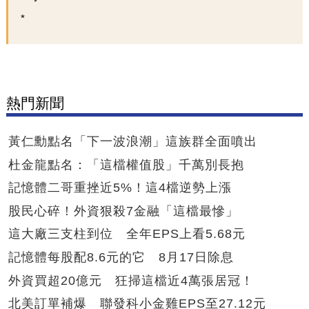
熱門新聞
黃仁勳點名「下一波浪潮」這族群全面噴出
杜金龍點名：「這檔權值股」千萬別長抱
記憶體二哥重挫近5%！這4檔逆勢上漲
股民心碎！外資狠殺7金融「這檔最慘」
這大廠三支柱到位 全年EPS上看5.68元
記憶體每股配8.6元的它 8月17日除息
外資買超20億元 狂掃這檔近4萬張居冠！
北美訂單補爆 聯發科小金雞EPS至27.12元