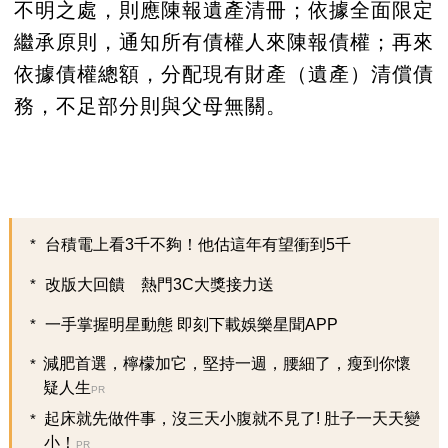
不明之處，則應陳報遺產清冊；依據全面限定
繼承原則，通知所有債權人來陳報債權；再來
依據債權總額，分配現有財產（遺產）清償債
務，不足部分則與父母無關。
台積電上看3千不夠！他估這年有望衝到5千
改版大回饋 熱門3C大獎接力送
一手掌握明星動態 即刻下載娛樂星聞APP
減肥首選，檸檬加它，堅持一週，腰細了，瘦到你懷
疑人生
PR
起床就先做件事，沒三天小腹就不見了! 肚子一天天變
小！
PR