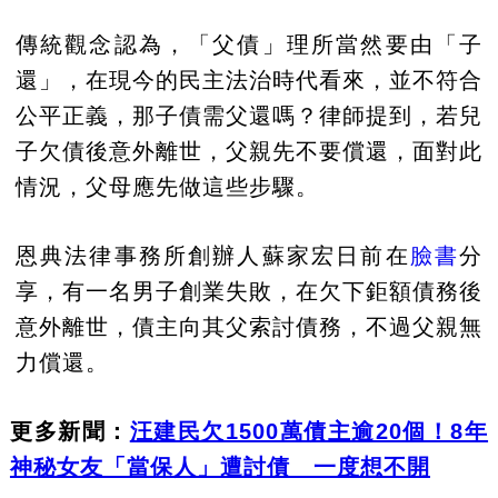
傳統觀念認為，「父債」理所當然要由「子
還」，在現今的民主法治時代看來，並不符合
公平正義，那子債需父還嗎？律師提到，若兒
子欠債後意外離世，父親先不要償還，面對此
情況，父母應先做這些步驟。
恩典法律事務所創辦人蘇家宏日前在
臉書
分
享，有一名男子創業失敗，在欠下鉅額債務後
意外離世，債主向其父索討債務，不過父親無
力償還。
更多新聞：
汪建民欠1500萬債主逾20個！8年
神秘女友「當保人」遭討債 一度想不開