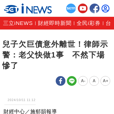
三立iNEWS
財經即時新聞
全民i彩券
台
|
|
|
兒子欠巨債意外離世！律師示
警：老父快做1事 不然下場
慘了
A-
A
A+
2024/10/11 11:12
財經中心／施郁韻報導