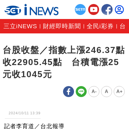
三立iNEWS
財經即時新聞
全民i彩券
台
|
|
|
台股收盤／指數上漲246.37點
收22905.45點 台積電漲25
元收1045元
A-
A
A+
2024/10/11 13:39
記者李育道／台北報導