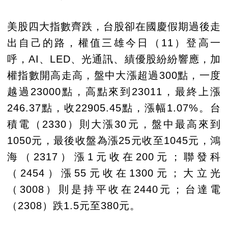
美股四大指數齊跌，台股卻在國慶假期過後走
出自己的路，權值三雄今日（11）登高一
呼，AI、LED、光通訊、績優股紛紛響應，加
權指數開高走高，盤中大漲超過300點，一度
越過23000點，高點來到23011，最終上漲
246.37點，收22905.45點，漲幅1.07%。台
積電（2330）則大漲30元，盤中最高來到
1050元，最後收盤為漲25元收至1045元，鴻
海（2317）漲1元收在200元；聯發科
（2454）漲55元收在1300元；大立光
（3008）則是持平收在2440元；台達電
（2308）跌1.5元至380元。