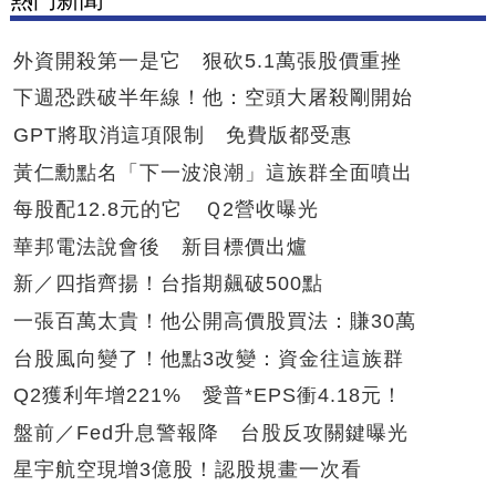
外資開殺第一是它 狠砍5.1萬張股價重挫
下週恐跌破半年線！他：空頭大屠殺剛開始
GPT將取消這項限制 免費版都受惠
黃仁勳點名「下一波浪潮」這族群全面噴出
每股配12.8元的它 Ｑ2營收曝光
華邦電法說會後 新目標價出爐
新／四指齊揚！台指期飆破500點
一張百萬太貴！他公開高價股買法：賺30萬
台股風向變了！他點3改變：資金往這族群
Q2獲利年增221% 愛普*EPS衝4.18元！
盤前／Fed升息警報降 台股反攻關鍵曝光
星宇航空現增3億股！認股規畫一次看