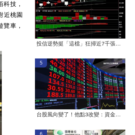
佰科技，
附近桃園
遊覽車，
投信逆勢挺「這檔」狂掃近7千張奪買超王
5
台股風向變了！他點3改變：資金往這族群
6