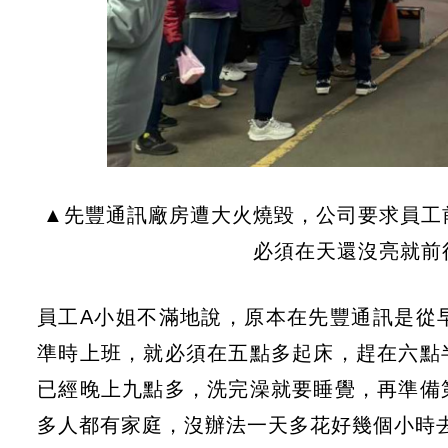
▲先豐通訊廠房遭大火燒毀，公司要求員工
必須在天還沒亮就前
員工A小姐不滿地說，原本在先豐通訊是從
準時上班，就必須在五點多起床，趕在六點
已經晚上九點多，洗完澡就要睡覺，再準備
多人都有家庭，沒辦法一天多花好幾個小時