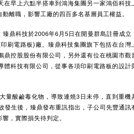
天在早上六點半搭車到鴻海集團另一家鴻佰科技
自動離職，影響工廠的四百多名基層員工權益。
臻鼎科技於2006年6月5日在開曼群島註冊成立
(印刷電路板)廠。臻鼎科技集團旗下包括在台灣
鵬鼎控股股份有限公司，另外還有位在桃園市觀
導體科技有限公司，從事各項印刷電路板的設計
放大量酸鹼毒化物，導致連燒3日未停，直到重機
事故發生後，臻鼎發布重訊指出，子公司先豐通訊
影響，實際損失待判定。