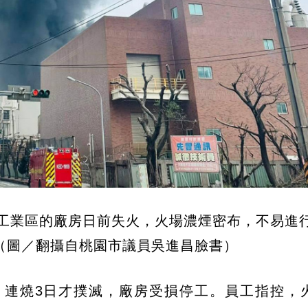
工業區的廠房日前失火，火場濃煙密布，不易進
（圖／翻攝自桃園市議員吳進昌臉書）
，連燒3日才撲滅，廠房受損停工。員工指控，