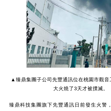
▲臻鼎集團子公司先豐通訊位在桃園市觀音
大火燒了3天才被撲滅。
臻鼎科技集團旗下先豐通訊日前發生火警