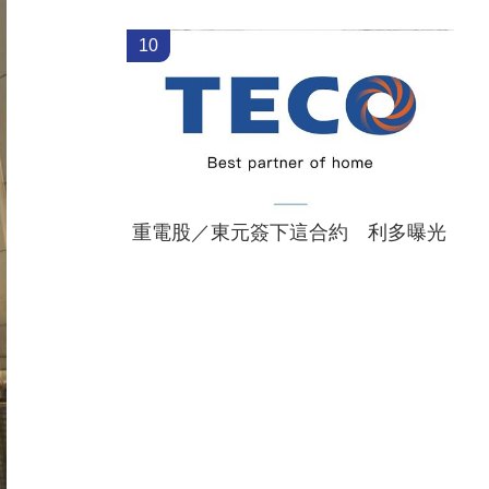
10
重電股／東元簽下這合約 利多曝光