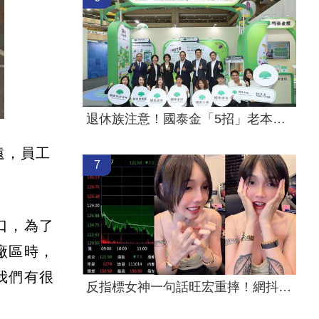
退休族注意！國泰金「5招」老本護城河
遠，員工
7
口，為了
廠區時，
我們有很
反指標女神一句話旺宏重摔！網抖：求放過