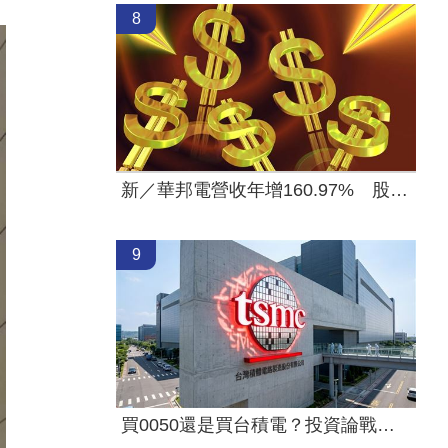
8
新／華邦電營收年增160.97% 股價評析
9
買0050還是買台積電？投資論戰誰有理？