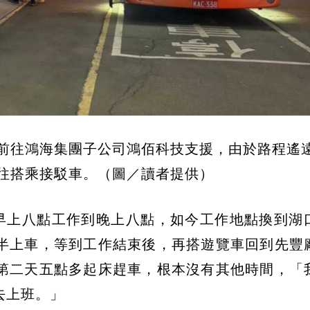
前往鴻海集團子公司鴻佰科技支援，由於路程遙
往搭乘接駁車。（圖／讀者提供）
早上八點工作到晚上八點，如今工作地點換到湖
半上車，等到工作結束後，再搭遊覽車回到先豐
第二天五點多起床趕車，根本沒有其他時間，「
去上班。」