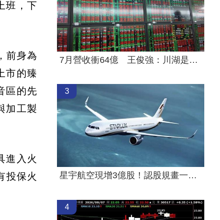
上班，下
，前身為
7月營收衝64億 王俊強：川湖是最純AI股
上市的臻
音區的先
3
與加工製
具進入火
星宇航空現增3億股！認股規畫一次看
有投保火
4