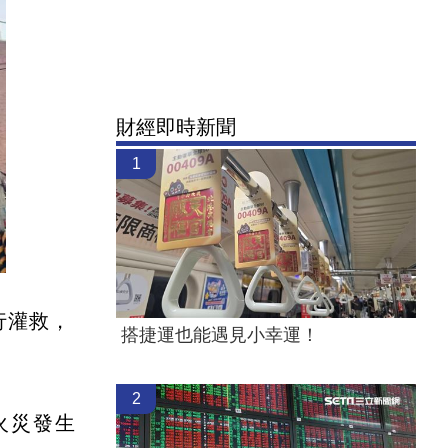
財經即時新聞
1
行灌救，
搭捷運也能遇見小幸運！
2
火災發生