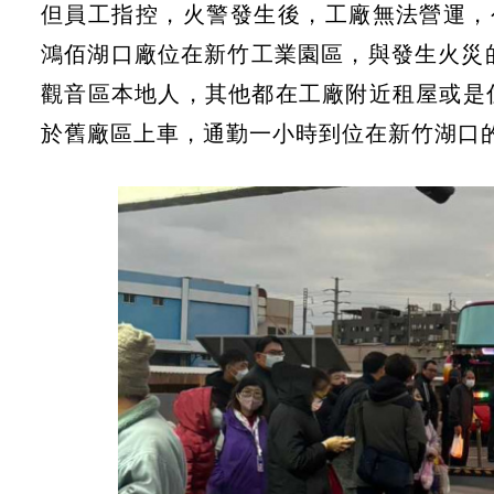
但員工指控，火警發生後，工廠無法營運，
鴻佰湖口廠位在新竹工業園區，與發生火災
觀音區本地人，其他都在工廠附近租屋或是
於舊廠區上車，通勤一小時到位在新竹湖口