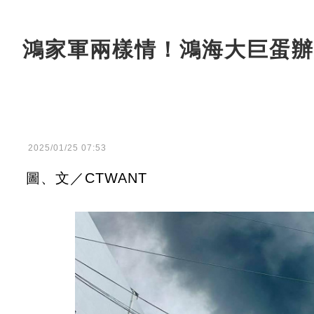
鴻家軍兩樣情！鴻海大巨蛋辦
2025/01/25 07:53
圖、文／CTWANT