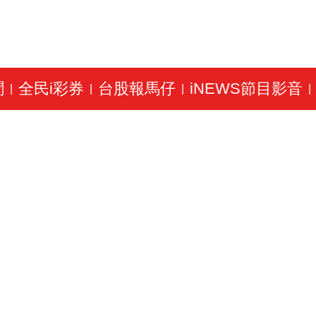
聞
全民i彩券
台股報馬仔
iNEWS節目影音
|
|
|