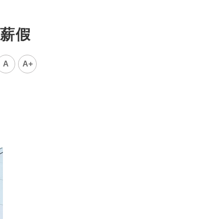
薪假
A
A+