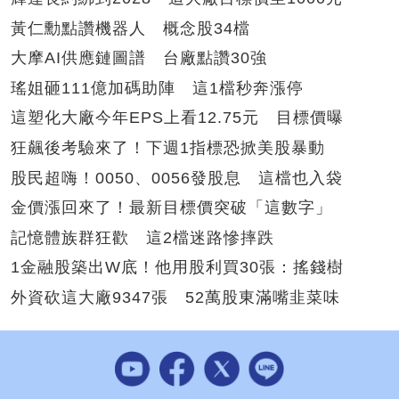
黃仁勳點讚機器人 概念股34檔
大摩AI供應鏈圖譜 台廠點讚30強
瑤姐砸111億加碼助陣 這1檔秒奔漲停
這塑化大廠今年EPS上看12.75元 目標價曝
狂飆後考驗來了！下週1指標恐掀美股暴動
股民超嗨！0050、0056發股息 這檔也入袋
金價漲回來了！最新目標價突破「這數字」
記憶體族群狂歡 這2檔迷路慘摔跌
1金融股築出W底！他用股利買30張：搖錢樹
外資砍這大廠9347張 52萬股東滿嘴韭菜味