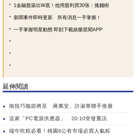
1金融股築出W底！他用股利買30張：搖錢樹
新聞事件即時更新 所有消息一手掌握！
一手掌握明星動態 即刻下載娛樂星聞APP
延伸閱讀
南投巧咖節將至 蔣萬安、許淑華聯手推廣
這家「PC電源供應器」 20:10突發重訊
端午吃粽必看！桃園6公有市場必買人氣粽