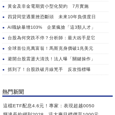
黃金及非金電期貨小型化契約 7月實施
四貸同堂遇重挫恐斷頭 未來10年負債度日
AI職缺暴增103% 企業瘋搶「這3類人才」
台股為何突跌不停？分析師：最大凶手是它
全球首位兆萬富翁！馬斯克身價破1兆美元
避開台股震盪大清洗！法人曝「關鍵操作」
抓到了！台股跌破月線兇手 反攻指標曝
熱門新聞
這檔ETF配息4.6元！專家：表現超越0050
輝達長約綁到2028 這大廠目標價至1000元