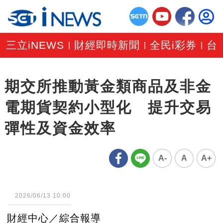
三立iNEWS
財經即時新聞
全民i彩券
台
|
|
|
期交所推動黃金類商品及非金
電期貨契約小型化 提升交易
彈性及資金效率
A-
A
A+
2026/06/13 10:00
財經中心／綜合報導