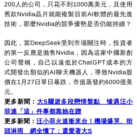
200人的公司，只花不到1000萬美元，且使用
舊款Nvidia晶片就能複製目前AI軟體的最先進
技術，那麼Nvidia的競爭優勢是否仍能持續？
因此，當DeepSeek受到市場關注時，投資者
的第一反應是拋售Nvidia，因為這家中國新創
公司聲稱，自己以遠低於ChatGPT成本的方
式開發出類似的AI聊天機器人，導致Nvidia股
價在1月27日單日暴跌，市值蒸發約6000億美
元。
更多新聞：
大S驟逝多段戀情盤點 慘遇汪小
菲連「這」件事都靠她在蹭
更多新聞：
汪小菲火速衝來台！機場爆哭、街
頭淋雨 網全懂了：還愛著大S