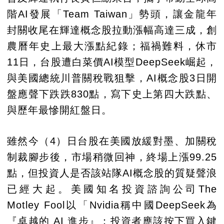
階AI發展「Team Taiwan」勢頭，讓金龍年
封關收尾在輝達概念股拉動漲幅高達三成，創
農曆年史上最大漲點紀錄；福禍難料，休市
11日，台股遭白菜價AI模型DeepSeek崛起，
與美國總統川普關稅戰狙擊，AI概念股3日開
盤應聲下跌跌830點，寫下史上第四大跌點、
與歷年最慘開紅盤日。
雖然今（4）日台股在美國放緩對墨、加關稅
制裁腳步後，市場稍微回神，終場上漲99.25
點，但投資人是否該站隊AI概念股的質疑聲浪
已經大起。美國知名投資諮詢公司The
Motley Fool以「Nvidia稱中國DeepSeek為
『卓越的 AI 進步』：投資者應該按下買入鍵