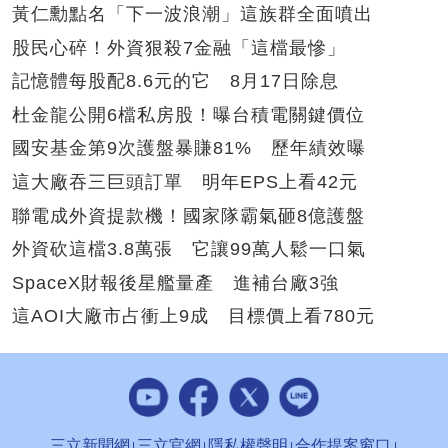
黃仁勳點名「下一波浪潮」這族群全面噴出
股民心碎！外資狠殺7金融「這檔最慘」
記憶體每股配8.6元的它 8月17日除息
杜金龍公開6檔私房股！曝台積電關鍵價位
國安基金第9次護盤暴賺81% 歷年績效曝
這大廠吞三巨頭訂單 明年EPS上看42元
聯電成外資提款機！國家隊霸氣砸8億護盤
外資砍這檔3.8萬張 它讓99萬人鬆一口氣
SpaceX財報後星艦量產 進補台廠3強
這AOI大廠市占衝上9成 目標價上看780元
三立新聞網
三立官網
隱私權聲明
合作提案窗口