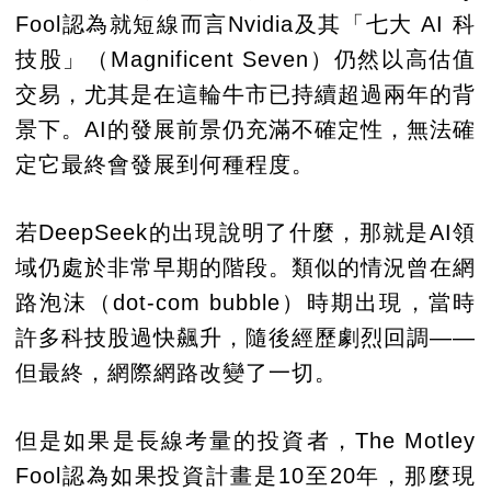
Fool認為就短線而言Nvidia及其「七大 AI 科
技股」（Magnificent Seven）仍然以高估值
交易，尤其是在這輪牛市已持續超過兩年的背
景下。AI的發展前景仍充滿不確定性，無法確
定它最終會發展到何種程度。
若DeepSeek的出現說明了什麼，那就是AI領
域仍處於非常早期的階段。類似的情況曾在網
路泡沫（dot-com bubble）時期出現，當時
許多科技股過快飆升，隨後經歷劇烈回調——
但最終，網際網路改變了一切。
但是如果是長線考量的投資者，The Motley
Fool認為如果投資計畫是10至20年，那麼現