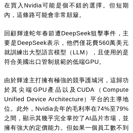
在買入Nvidia可能是個不錯的選擇。但短期
內，這條路可能會非常顛簸。
回顧輝達蛇年春節遭DeepSeek狙擊事件，主
要是DeepSeek表示，他們僅花費560萬美元
就訓練出大型語言模型（LLM），且使用的是
符合美國出口管制規範的低端GPU。
由於輝達主打擁有極強的競爭護城河，這歸功
於其尖端GPU產品以及CUDA（Compute
Unified Device Architecture）平台的主導地
位。此外，Nvidia去年的毛利率在74%至79%
之間，顯示其幾乎完全掌控了AI晶片市場，並
擁有強大的定價能力。但如果一個員工數不到