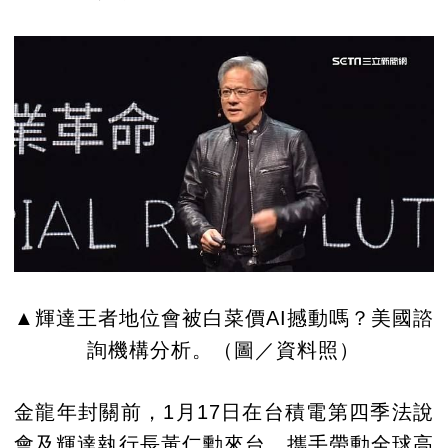
▲輝達王者地位會被白菜價AI撼動嗎？美國諮
詢機構分析。（圖／資料照）
金龍年封關前，1月17日在台積電第四季法說
會及輝達執行長黃仁勳來台，攜手帶動全球高