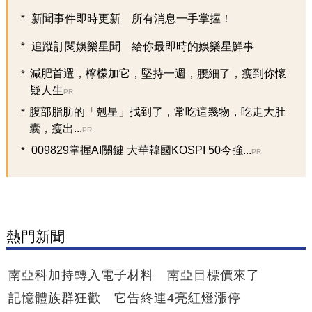
新聞事件即時更新 所有消息一手掌握！
追蹤訂閱娛樂星聞 給你最即時的娛樂星鮮事
減肥首選，檸檬加它，堅持一週，腰細了，瘦到你懷
疑人生
PR
腹部脂肪的「剋星」找到了，常吃這幾物，吃走大肚
囊，瘦出...
PR
009829掌握AI關鍵 大華韓國KOSPI 50今強...
PR
熱門新聞
南亞科加持轉入電子材料 南亞目標價來了
記憶體族群狂歡 它告終連4亮紅燈漲停