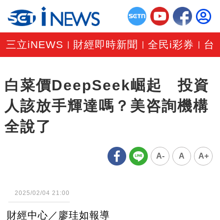
三立iNEWS
財經即時新聞
全民i彩券
台
|
|
|
白菜價DeepSeek崛起 投資
人該放手輝達嗎？美咨詢機構
全說了
A-
A
A+
2025/02/04 21:00
財經中心／廖珪如報導