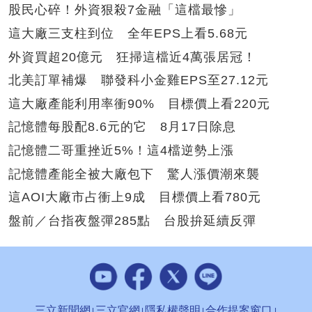
股民心碎！外資狠殺7金融「這檔最慘」
這大廠三支柱到位 全年EPS上看5.68元
外資買超20億元 狂掃這檔近4萬張居冠！
北美訂單補爆 聯發科小金雞EPS至27.12元
這大廠產能利用率衝90% 目標價上看220元
記憶體每股配8.6元的它 8月17日除息
記憶體二哥重挫近5%！這4檔逆勢上漲
記憶體產能全被大廠包下 驚人漲價潮來襲
這AOI大廠市占衝上9成 目標價上看780元
盤前／台指夜盤彈285點 台股拚延續反彈
三立新聞網
三立官網
隱私權聲明
合作提案窗口