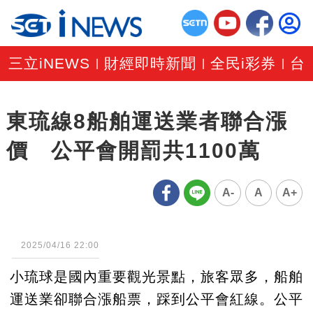
三立iNEWS
財經即時新聞
全民i彩券
台
|
|
|
東琉線8船舶運送業者聯合漲
價 公平會開罰共1100萬
A-
A
A+
2025/04/16 22:00
小琉球是國內重要觀光景點，旅客眾多，船舶
運送業卻聯合漲船票，踩到公平會紅線。公平