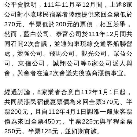
公平會說明，111年11月至12月間，上述8家
公司對小琉球民宿業者陸續提供來回全票低於
370元、半票低於200元的票價，相互競爭，
然而，藍白公司、泰富公司於111年12月間共
同召開2次會議，並通知東琉線交通客船聯營
處，競強公司、飛馬公司、觀光公司、眾益公
司、東信公司、誠翔公司等6家公司派人與
會，與會者在這2次會議先後協商漲價事宜。
經過討論，8家業者合意自112年1月1日起，
共同調漲民宿優惠票價為來回全票370元、半
票200元，且自112年4月1日調漲一般旅客票
價為來回全票450元、半票225元與單程全票
250元、半票125元，並如期實施。