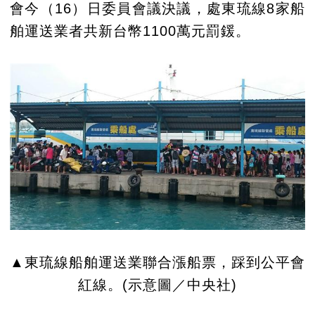
會今（16）日委員會議決議，處東琉線8家船
舶運送業者共新台幣1100萬元罰鍰。
▲東琉線船舶運送業聯合漲船票，踩到公平會
紅線。(示意圖／中央社)