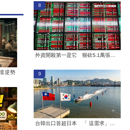
8
外資開殺第一是它 狠砍5.1萬張股價重挫
檔逆勢
9
台韓出口首超日本 「 這需求」成關鍵