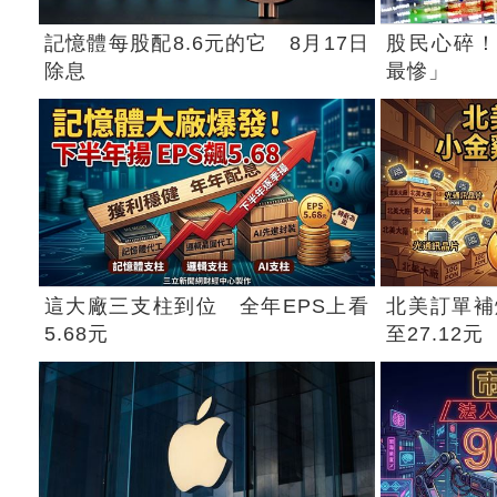
記憶體每股配8.6元的它 8月17日
股民心碎！
除息
最慘」
這大廠三支柱到位 全年EPS上看
北美訂單補
5.68元
至27.12元