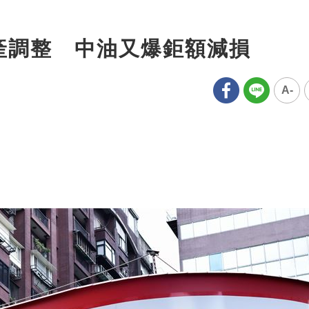
資產調整 中油又爆鉅額減損
A-