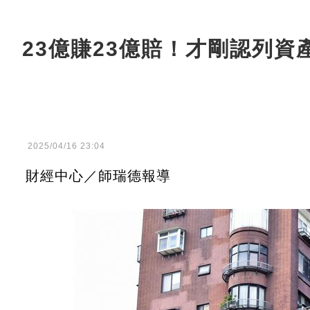
23億賺23億賠！才剛認列
2025/04/16 23:04
財經中心／師瑞德報導