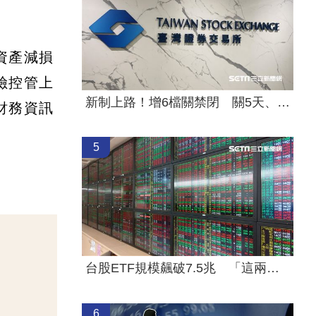
資產減損
險控管上
新制上路！增6檔關禁閉 關5天、2分撮合
財務資訊
5
台股ETF規模飆破7.5兆 「這兩檔」翻倍漲
6