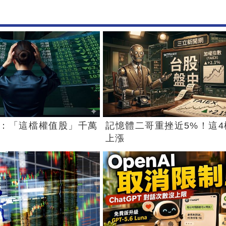
：「這檔權值股」千萬
記憶體二哥重挫近5%！這4
上漲