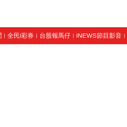
聞
全民i彩券
台股報馬仔
iNEWS節目影音
|
|
|