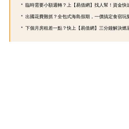
臨時需要小額週轉？上【易借網】找人幫！資金快
出國花費難抓？全包式海島假期，一價搞定食宿玩樂，
下個月房租差一點？快上【易借網】三分鐘解決燃