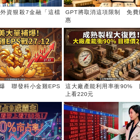
外資狠殺7金融「這檔
GPT將取消這項限制 免費
惠
爆 聯發科小金雞EPS
這大廠產能利用率衝90% 
上看220元