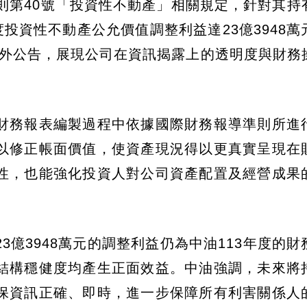
則第40號「投資性不動產」相關規定，針對其持
投資性不動產公允價值調整利益達23億3948萬
步對外公告，展現公司在資訊揭露上的透明度與財務
財務報表編製過程中依據國際財務報導準則所進
以修正帳面價值，使資產現況得以更真實呈現在
性，也能強化投資人對公司資產配置及經營成果
億3948萬元的調整利益仍為中油113年度的財
結構穩健度均產生正面效益。中油強調，未來將
保資訊正確、即時，進一步保障所有利害關係人