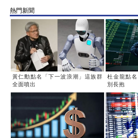
熱門新聞
黃仁勳點名「下一波浪潮」這族群
杜金龍點名
全面噴出
別長抱