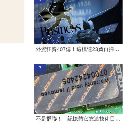
外資狂賣407億！這檔連23買再掃2.2萬張
7
不是群聯！ 記憶體它靠這技術目標價破千