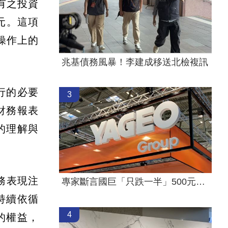
有之投資
元。這項
操作上的
兆基債務風暴！李建成移送北檢複訊
行的必要
3
財務報表
的理解與
務表現注
專家斷言國巨「只跌一半」500元非底
持續依循
4
的權益，