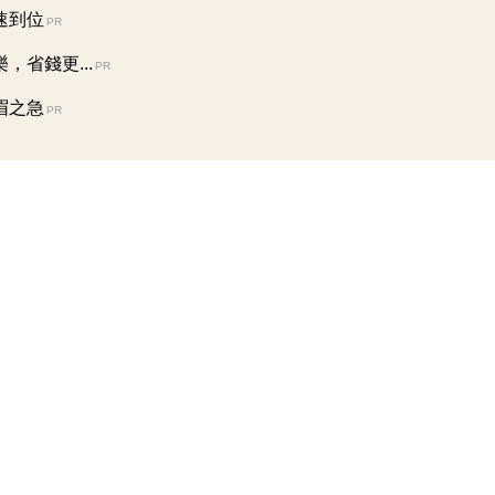
速到位
PR
省錢更...
PR
眉之急
PR