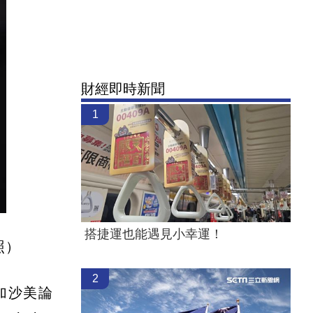
財經即時新聞
1
搭捷運也能遇見小幸運！
照）
2
參加沙美論