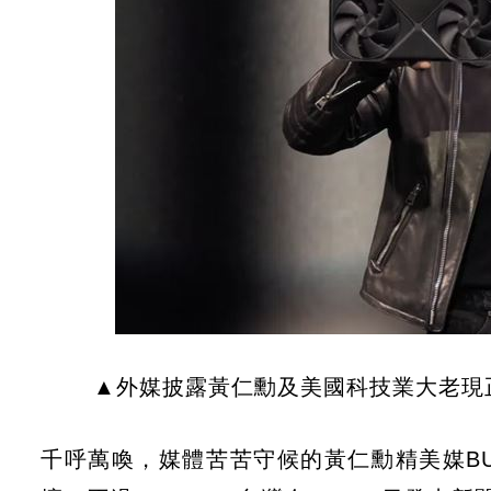
▲外媒披露黃仁勳及美國科技業大老現
千呼萬喚，媒體苦苦守候的黃仁勳精美媒BUS