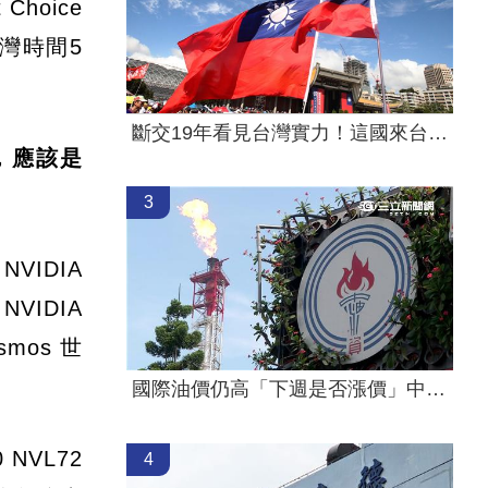
hoice
台灣時間5
斷交19年看見台灣實力！這國來台尋找商機
，應該是
3
NVIDIA
；NVIDIA
smos 世
國際油價仍高「下週是否漲價」中油公布了
NVL72
4