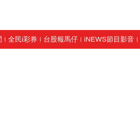
聞
全民i彩券
台股報馬仔
iNEWS節目影音
|
|
|