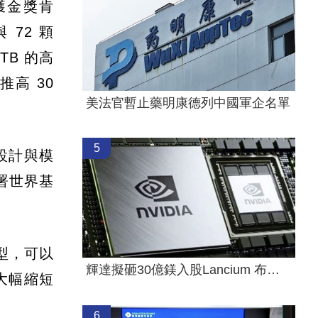
別榮獲金獎肯
與 72 顆
 TB 的高
推高 30
美法官暫止藥明康德列中國軍企名單
5
程設計與模
部署世界基
模型，可以
輝達擬砸30億鎂入股Lancium 布局電力設施
大幅縮短
6