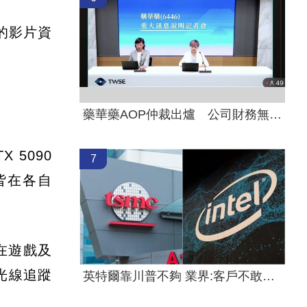
時的影片資
藥華藥AOP仲裁出爐 公司財務無重大影響
X 5090
7
k，皆在各自
體，在遊戲及
代光線追蹤
英特爾靠川普不夠 業界:客戶不敢惹台積電