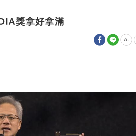
DIA獎拿好拿滿
A-