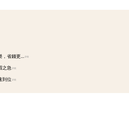
省錢更...
PR
眉之急
PR
速到位
PR