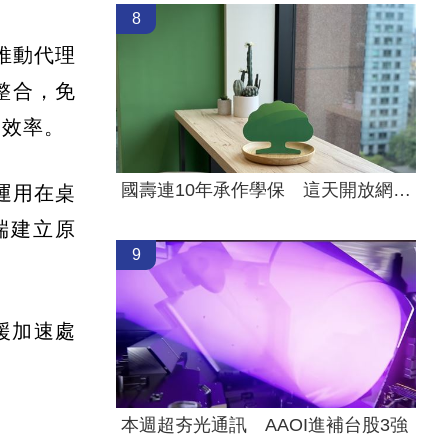
8
術，推動代理
接整合，免
熱效率。
國壽連10年承作學保 這天開放網路投保
效能運用在桌
端建立原
9
支援加速處
本週超夯光通訊 AAOI進補台股3強