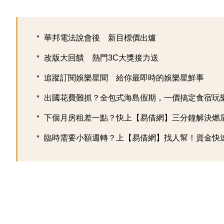
華邦電法說會後 新目標價出爐
改版大回饋 熱門3C大獎接力送
追蹤訂閱娛樂星聞 給你最即時的娛樂星鮮事
出國花費難抓？全包式海島假期，一價搞定食宿玩樂，
下個月房租差一點？快上【易借網】三分鐘解決燃
臨時需要小額週轉？上【易借網】找人幫！資金快