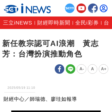
三立iNEWS
財經即時新聞
全民i彩券
台
|
|
|
新任教宗認可AI浪潮 黃志
芳：台灣扮演推動角色
A-
A
A+
2025/05/19 11:10
財經中心／師瑞德、廖珪如報導