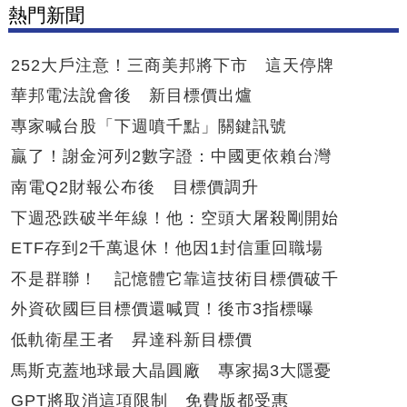
熱門新聞
252大戶注意！三商美邦將下市 這天停牌
華邦電法說會後 新目標價出爐
專家喊台股「下週噴千點」關鍵訊號
贏了！謝金河列2數字證：中國更依賴台灣
南電Q2財報公布後 目標價調升
下週恐跌破半年線！他：空頭大屠殺剛開始
ETF存到2千萬退休！他因1封信重回職場
不是群聯！ 記憶體它靠這技術目標價破千
外資砍國巨目標價還喊買！後市3指標曝
低軌衛星王者 昇達科新目標價
馬斯克蓋地球最大晶圓廠 專家揭3大隱憂
GPT將取消這項限制 免費版都受惠