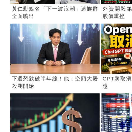
黃仁勳點名「下一波浪潮」這族群
外資開殺第
全面噴出
股價重挫
下週恐跌破半年線！他：空頭大屠
GPT將取
殺剛開始
惠