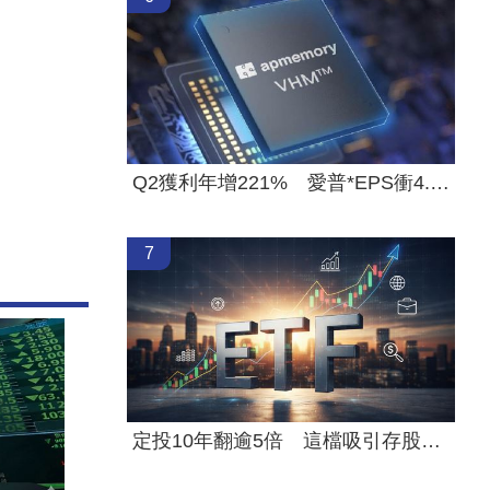
Q2獲利年增221% 愛普*EPS衝4.18元！
7
定投10年翻逾5倍 這檔吸引存股族卡位！