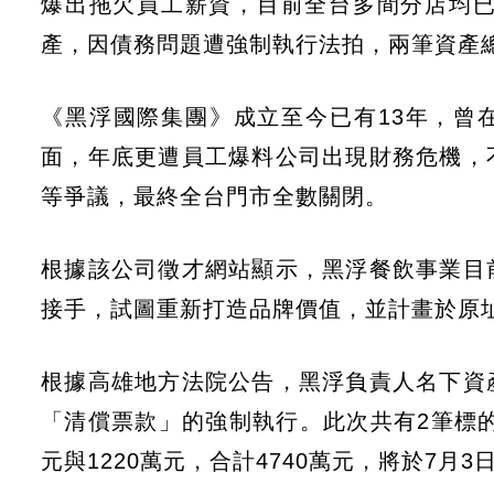
爆出拖欠員工薪資，目前全台多間分店均
產，因債務問題遭強制執行法拍，兩筆資產總
《黑浮國際集團》成立至今已有13年，曾
面，年底更遭員工爆料公司出現財務危機，
等爭議，最終全台門市全數關閉。
根據該公司徵才網站顯示，黑浮餐飲事業目
接手，試圖重新打造品牌價值，並計畫於原
根據高雄地方法院公告，黑浮負責人名下資
「清償票款」的強制執行。此次共有2筆標的
元與1220萬元，合計4740萬元，將於7月