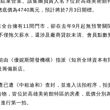
已結束營業。該集團負責人名下位於高雄美術館
底價為4740萬元，預計將於7月3日開標。
在全台擁有11間門市，卻在去年9月起無預警關
不僅拖欠薪水，還涉及廠商貸款未清、會員點數
前由《優妮斯開發機構》指派《知所全球資本有
址籌備新店。
產已遭《中租迪和》查封，並進入法拍程序，拍
物，皆位於高雄美術館特區的房產，底價分別為3
3日進行第一拍。