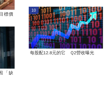
10
目標價
每股配12.8元的它 Ｑ2營收曝光
傳因「缺