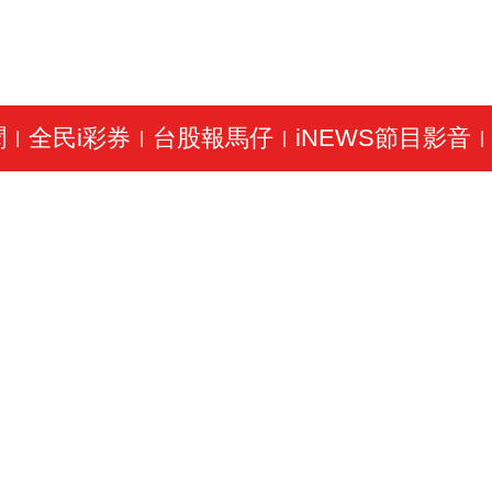
聞
全民i彩券
台股報馬仔
iNEWS節目影音
|
|
|