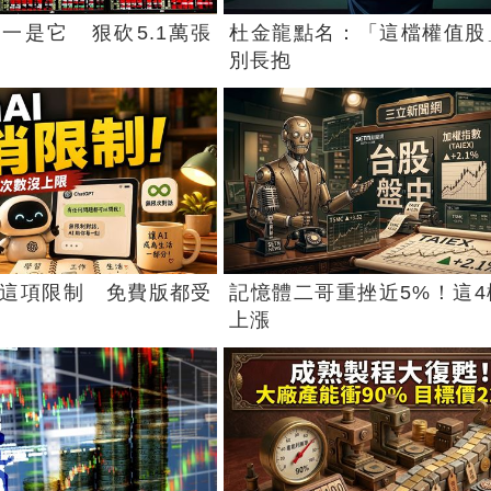
一是它 狠砍5.1萬張
杜金龍點名：「這檔權值股
別長抱
消這項限制 免費版都受
記憶體二哥重挫近5%！這4
上漲