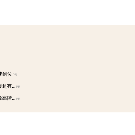
速到位
PR
有...
PR
階...
PR