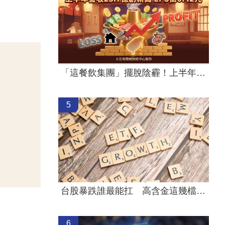
「這餐飲集團」擺脫陰霾！上半年營收創高
5
台股暴跌誰最能扛 高含金這幾檔繳正報酬
6