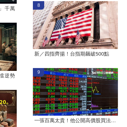
8
」千萬
新／四指齊揚！台指期飆破500點
9
檔逆勢
一張百萬太貴！他公開高價股買法：賺30萬