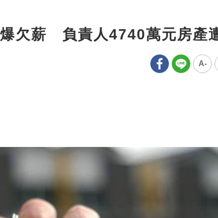
爆欠薪 負責人4740萬元房產
A-