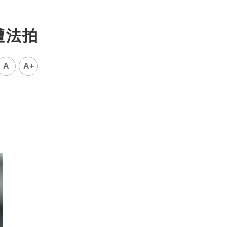
遭法拍
A
A+