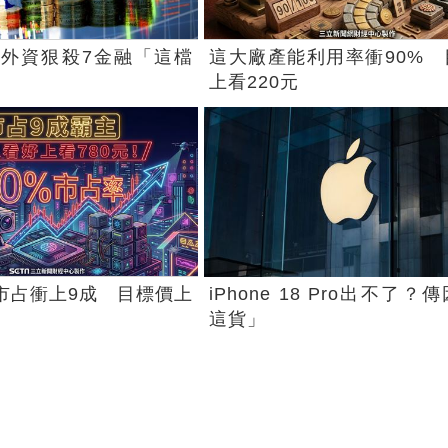
外資狠殺7金融「這檔
這大廠產能利用率衝90% 
上看220元
廠市占衝上9成 目標價上
iPhone 18 Pro出不了？
這貨」