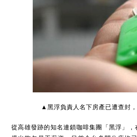
▲黑浮負責人名下房產已遭查封，並
從高雄發跡的知名連鎖咖啡集團「黑浮」，