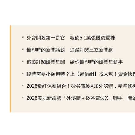
外資開殺第一是它 狠砍5.1萬張股價重挫
最即時的新聞話題 追蹤訂閱三立新聞網
追蹤訂閱娛樂星聞 給你最即時的娛樂星鮮事
臨時需要小額週轉？上【易借網】找人幫！資金快
2026爆紅保養組合！矽谷電波X加外泌體，精準修復超
2026美肌新趨勢「外泌體＋矽谷電波X」聯手，開啟高