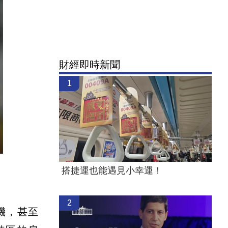
財經即時新聞
1
搭捷運也能遇見小幸運！
2
機，甚至