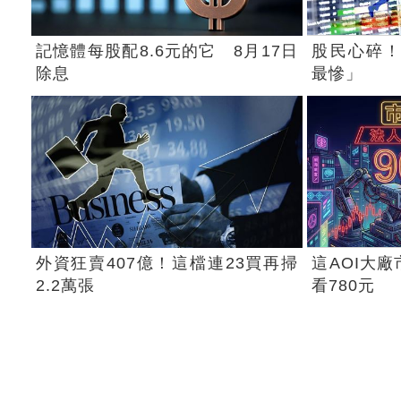
記憶體每股配8.6元的它 8月17日
股民心碎！
除息
最慘」
外資狂賣407億！這檔連23買再掃
這AOI大
2.2萬張
看780元