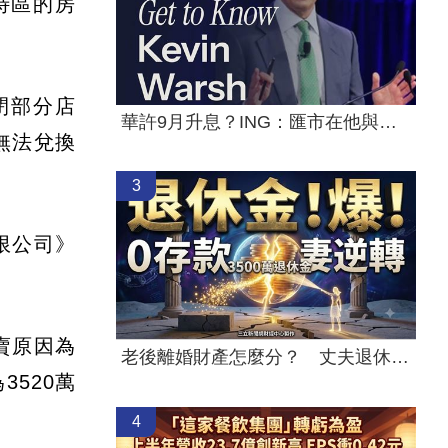
特區的房
閉部分店
華許9月升息？ING：匯市在他與戰爭間拉鋸
無法兌換
3
限公司》
賣原因為
老後離婚財產怎麼分？ 丈夫退休金拒分
520萬
4