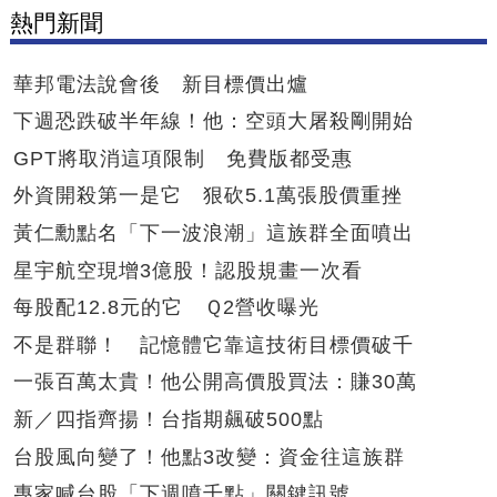
熱門新聞
華邦電法說會後 新目標價出爐
下週恐跌破半年線！他：空頭大屠殺剛開始
GPT將取消這項限制 免費版都受惠
外資開殺第一是它 狠砍5.1萬張股價重挫
黃仁勳點名「下一波浪潮」這族群全面噴出
星宇航空現增3億股！認股規畫一次看
每股配12.8元的它 Ｑ2營收曝光
不是群聯！ 記憶體它靠這技術目標價破千
一張百萬太貴！他公開高價股買法：賺30萬
新／四指齊揚！台指期飆破500點
台股風向變了！他點3改變：資金往這族群
專家喊台股「下週噴千點」關鍵訊號