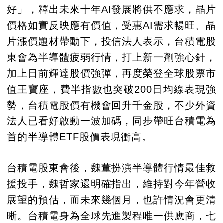
好」，釋出未來十年AI發展將供不應求，晶片
價格如實反映應有價值，受惠AI需求暢旺、晶
片漲價題材帶動下，投信法人表示，台積電股
東會為半導體疲弱行情，打上新一劑強心針，
加上日前輝達股價強彈，再度榮登全球股票市
值王寶座，費半指數也突破200日均線表現強
勢，台積電股價有機會回升千金股，不少外資
法人已看好啟動一波加碼，同步帶旺台積電為
首的半導體ETF股價表現衝高。
台積電股東會後，魏董扮演半導體行情最佳救
援投手，魏哲家還明確指出，維持對今年營收
展望的預估，而未來幾個月，也許情況會更清
晰。台積電身為全球先進製程唯一供應商，七