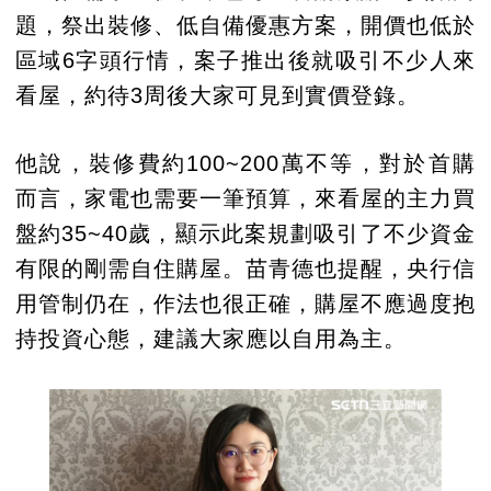
題，祭出裝修、低自備優惠方案，開價也低於
區域6字頭行情，案子推出後就吸引不少人來
看屋，約待3周後大家可見到實價登錄。
他說，裝修費約100~200萬不等，對於首購
而言，家電也需要一筆預算，來看屋的主力買
盤約35~40歲，顯示此案規劃吸引了不少資金
有限的剛需自住購屋。苗青德也提醒，央行信
用管制仍在，作法也很正確，購屋不應過度抱
持投資心態，建議大家應以自用為主。