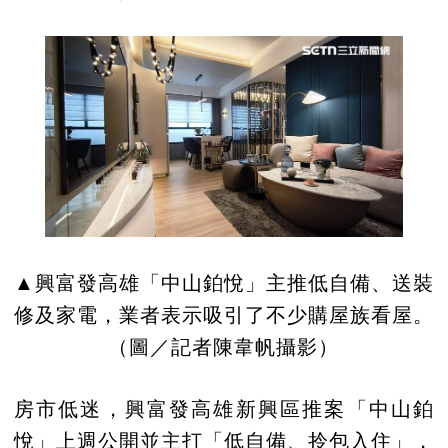
▲興富發高雄「中山鉑悅」主推低自備、送裝
修及家電，業者表示吸引了不少購屋族看屋。
（圖／記者陳韋帆攝影）
房市低迷，興富發高雄新興區推案「中山鉑
悅」上週公開並主打「低自備、拎包入住」，