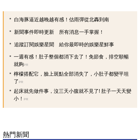
白海豚逼近越晚越有感！估雨彈從北轟到南
新聞事件即時更新 所有消息一手掌握！
追蹤訂閱娛樂星聞 給你最即時的娛樂星鮮事
一週有感！肚子整個都消下去了！免節食，排空順暢
就夠
PR
檸檬搭配它，臉上斑點全部消失了，小肚子都變平坦
了
PR
起床就先做件事，沒三天小腹就不見了! 肚子一天天變
小！
PR
熱門新聞