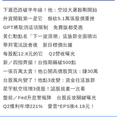
下週恐跌破半年線！他：空頭大屠殺剛開始
外資開殺第一是它 狠砍5.1萬張股價重挫
GPT將取消這項限制 免費版都受惠
黃仁勳點名「下一波浪潮」這族群全面噴出
華邦電法說會後 新目標價出爐
每股配12.8元的它 Ｑ2營收曝光
新／四指齊揚！台指期飆破500點
一張百萬太貴！他公開高價股買法：賺30萬
台股風向變了！他點3改變：資金往這族群
星宇航空現增3億股！認股規畫一次看
盤前／Fed升息警報降 台股反攻關鍵曝光
Q2獲利年增221% 愛普*EPS衝4.18元！