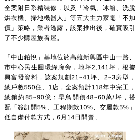
全案附日系精裝修，以及「冷氣、冰箱、洗脫
烘衣機、掃地機器人」等五大主力家電「不加
價」策略，業者透露，該案推出後，確實吸引
了不少購屋族看屋。
「中山鉑悅」基地位於高雄新興區中山一路、
市中心民生圓環綠廊旁，地坪2,141坪，根據
興富發資料，該案規劃21~41坪、2~3房型，
總戶數550住、1店，全案預計118年中完工，
總銷約85~90億：早鳥開價48~60萬/坪，搭
配「簽訂開5%、工程期款10%、交屋款5%」
低自備付款方式，6月14日開賣。