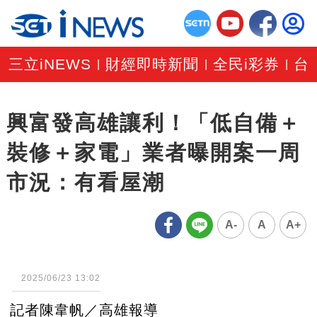
三立iNEWS
財經即時新聞
全民i彩券
台
|
|
|
興富發高雄讓利！「低自備＋
裝修＋家電」業者曝開案一周
市況：有看屋潮
A-
A
A+
2025/06/23 13:02
記者陳韋帆／高雄報導