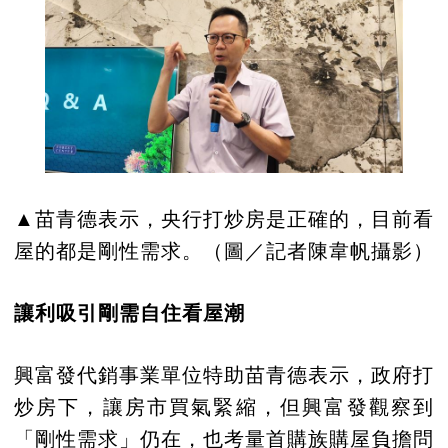
▲苗青德表示，央行打炒房是正確的，目前看
屋的都是剛性需求。（圖／記者陳韋帆攝影）
讓利吸引剛需自住看屋潮
興富發代銷事業單位特助苗青德表示，政府打
炒房下，讓房市買氣緊縮，但興富發觀察到
「剛性需求」仍在，也考量首購族購屋負擔問