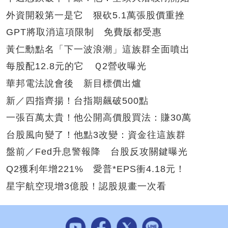
外資開殺第一是它 狠砍5.1萬張股價重挫
GPT將取消這項限制 免費版都受惠
黃仁勳點名「下一波浪潮」這族群全面噴出
每股配12.8元的它 Ｑ2營收曝光
華邦電法說會後 新目標價出爐
新／四指齊揚！台指期飆破500點
一張百萬太貴！他公開高價股買法：賺30萬
台股風向變了！他點3改變：資金往這族群
盤前／Fed升息警報降 台股反攻關鍵曝光
Q2獲利年增221% 愛普*EPS衝4.18元！
星宇航空現增3億股！認股規畫一次看