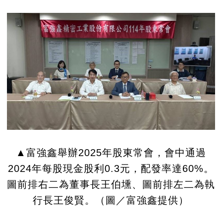
▲富強鑫舉辦2025年股東常會，會中通過
2024年每股現金股利0.3元，配發率達60%。
圖前排右二為董事長王伯壎、圖前排左二為執
行長王俊賢。（圖／富強鑫提供）