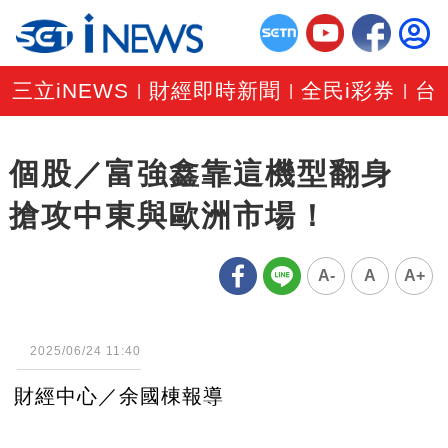
三立iNEWS
財經即時新聞
全民i彩券
台
|
|
|
個股／富強鑫靠這機型翻身
搶攻中東與歐洲市場！
A-
A
A+
2025/06/24 11:40
財經中心／余國棟報導