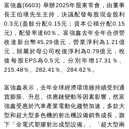
富強鑫(6603) 舉辦2025年股東常會，由董事
長王伯壎先生主持，決議配發每股現金股利
0.3元(盈餘分配0.15元；資本公積分配0.15
元)，配發率達60％。富強鑫去年全年合併營
收達新台幣45.29億元，營業淨利為1.21億
元，歸屬於母公司稅後淨利為0.79億元，稅
後每股EPS為0.5元，分別年增17.31％、
215.48％、282.41％、284.62％。
富強鑫表示，去年全球經濟環境雖持續受到通
貨膨脹、升息、供應鏈變動等因素影響，然富
強鑫受惠於汽車產業電動化趨勢加速，多款大
型和超大型多色機的射出機設備銷售成長，旗
下「全電式塑膠射出成型設備」、「超大型兩