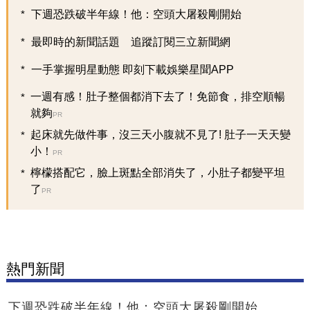
下週恐跌破半年線！他：空頭大屠殺剛開始
最即時的新聞話題 追蹤訂閱三立新聞網
一手掌握明星動態 即刻下載娛樂星聞APP
一週有感！肚子整個都消下去了！免節食，排空順暢
就夠
PR
起床就先做件事，沒三天小腹就不見了! 肚子一天天變
小！
PR
檸檬搭配它，臉上斑點全部消失了，小肚子都變平坦
了
PR
熱門新聞
下週恐跌破半年線！他：空頭大屠殺剛開始