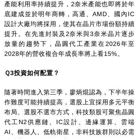
產能利用率持續提升，2奈米產能也即將於年
底建成並於明年商轉，高通、AMD、國內IC
設計大廠均將採用，使其在晶片市場份額持續
提升。在先進封裝及2奈米與3奈米晶片逐步
放量的趨勢下，晶圓代工產業在2026年至
2028年的營收複合年成長率將上看15%。
Ｑ3投資如何配置？
隨著時間進入第三季，廖炳焜認為，下半年操
作難度可能持續提高，選股上宜採用多元平衡
布局、選股不選市方式，科技類股可聚焦晶圓
代工N2供應鏈、IC設計、邊緣運算、雲端
AI、機器人、低軌衛星，非科技族群則以必需