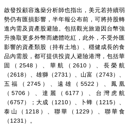
啟發投顧容逸燊分析師也指出，美元若持續弱
勢仍有匯損影響，半年報公布前，可將持股轉
進內需及資產股避險。包括觀光旅遊因台幣強
升換取更多外幣而總體吃紅，此外，不受外匯
影響的資產類股（持有土地）、穩健成長的食
品內需股，都可提供投資人避險港灣，包括華
固（2548）、華航（2610）、長榮航
（2618）、雄獅（2731）、山富（2743）、
五福（2745）、遠雄（5522）、鳳凰
（5706）、達麗（6177）、台灣虎航
（6757）；大成（1210）、卜蜂（1215）、
泰山（1218）、聯華（1229）、聯華食
（1231）。