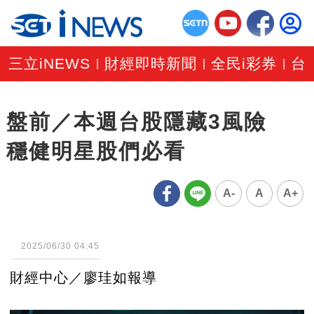
三立iNEWS
財經即時新聞
全民i彩券
台
|
|
|
盤前／本週台股隱藏3風險
穩健明星股們必看
A-
A
A+
2025/06/30 04:45
財經中心／廖珪如報導