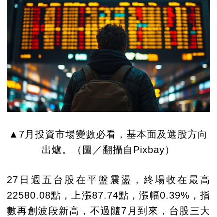
▲7月投資市場變數必看，基本面及選股方向
出爐。（圖／翻攝自Pixbay）
27日週五台股在平盤震盪，終場收在最高
22580.08點，上漲87.74點，漲幅0.39%，指
數再創波段新高，不過隨7月到來，台股三大