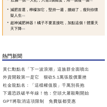
肚腩一抓一大把，只需1個雞蛋，用一個瘦一個
PR
減肥首選，檸檬加它，堅持一週，腰細了，瘦到你懷
疑人生
PR
超神減肥神器！橘子不要直接吃，加點這個！體重天
天下降
PR
熱門新聞
黃仁勳點名「下一波浪潮」這族群全面噴出
外資開殺第一是它 狠砍5.1萬張股價重挫
杜金龍點名：「這檔權值股」千萬別長抱
下週恐跌破半年線！他：空頭大屠殺剛開始
GPT將取消這項限制 免費版都受惠