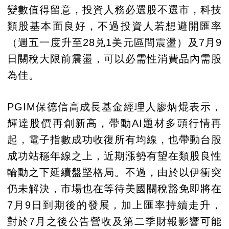
變數值得留意，投資人務必選股不選市，科技
類股基本面良好，不過投資人若想避開匯率
（週五一度升至28兑1美元區間震盪）及7月9
日關稅大限前震盪，可以必需性消費品內需股
為佳。
PGIM保德信高成長基金經理人廖炳焜表示，
輝達股價再創新高，帶動AI題材多頭行情再
起，電子指數成功收復所有均線，也帶動台股
成功站穩年線之上，近期漲勢有望在類股良性
輪動之下延續盤堅格局。不過，由於以伊衝突
仍未解決，市場也在等待美國關稅豁免即將在
7月9日到期後的發展，加上匯率持續走升，
對於7月之後公告營收及第二季財報影響可能