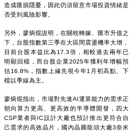
造成匯損隱憂，因此仍須留意市場投資情緒是
否受到風險影響。
另外，廖炳焜說明，在關稅轉嫁、匯市升值之
下，台股指數第三季在大區間震盪機率大增，
目前台股本益比為17.3倍，相較過去兩年已
明顯回檔，而台股企業2025年獲利年增幅預
估16.8%，指數上緣先視今年1月初高點、下
檔以季線為主。
廖炳焜指出，市場對先進AI運算能力的需求正
朝向算力更高、更高效的半導體開發，四大
CSP業者與IC設計大廠也預計推出更符合自
己需求的高效晶片，國內晶圓龍頭大廠3奈米