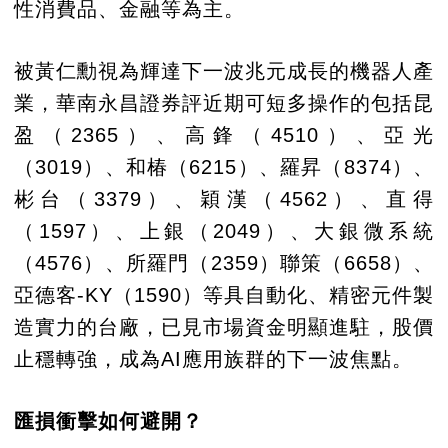
性消費品、金融等為主。
被黃仁勳視為輝達下一波兆元成長的機器人產
業，華南永昌證券評近期可短多操作的包括昆
盈（2365）、高鋒（4510）、亞光
（3019）、和椿（6215）、羅昇（8374）、
彬台（3379）、穎漢（4562）、直得
（1597）、上銀（2049）、大銀微系統
（4576）、所羅門（2359）聯策（6658）、
亞德客-KY（1590）等具自動化、精密元件製
造實力的台廠，已見市場資金明顯進駐，股價
止穩轉強，成為AI應用族群的下一波焦點。
匯損衝擊如何避開？