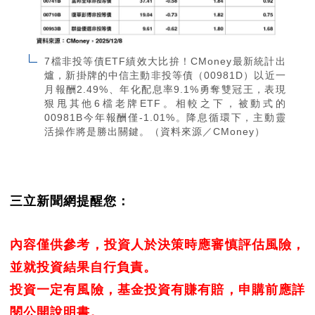
7檔非投等債ETF績效大比拚！CMoney最新統計出
爐，新掛牌的中信主動非投等債（00981D）以近一
月報酬2.49%、年化配息率9.1%勇奪雙冠王，表現
狠甩其他6檔老牌ETF。相較之下，被動式的
00981B今年報酬僅-1.01%。降息循環下，主動靈
活操作將是勝出關鍵。（資料來源／CMoney）
三立新聞網提醒您：
內容僅供參考，投資人於決策時應審慎評估風險，
並就投資結果自行負責。
投資一定有風險，基金投資有賺有賠，申購前應詳
閱公開說明書。