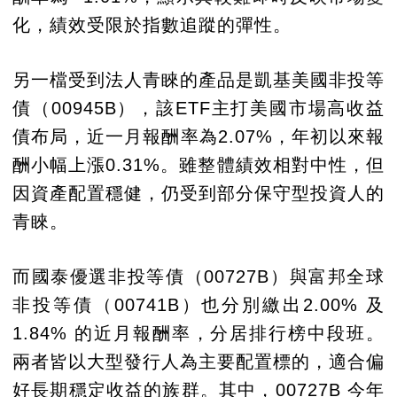
化，績效受限於指數追蹤的彈性。
另一檔受到法人青睞的產品是凱基美國非投等
債（00945B），該ETF主打美國市場高收益
債布局，近一月報酬率為2.07%，年初以來報
酬小幅上漲0.31%。雖整體績效相對中性，但
因資產配置穩健，仍受到部分保守型投資人的
青睞。
而國泰優選非投等債（00727B）與富邦全球
非投等債（00741B）也分別繳出2.00% 及
1.84% 的近月報酬率，分居排行榜中段班。
兩者皆以大型發行人為主要配置標的，適合偏
好長期穩定收益的族群。其中，00727B 今年