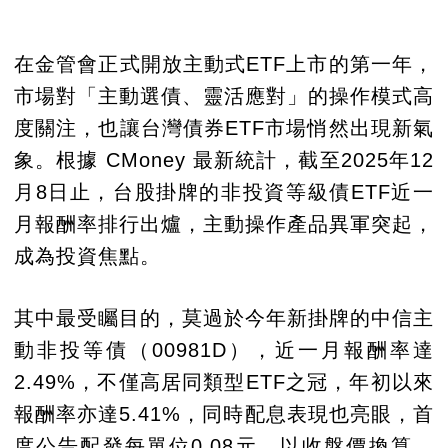
在金管會正式開放主動式ETF上市的第一年，
市場對「主動選債、靈活應對」的操作模式高
度關注，也讓台灣債券ETF市場悄然出現新氣
象。根據 CMoney 最新統計，截至2025年12
月8日止，台股掛牌的非投資等級債ETF近一
月報酬率排行出爐，主動操作產品異軍突起，
成為投資焦點。
其中最受矚目的，莫過於今年新掛牌的中信主
動非投等債（00981D），近一月報酬率達
2.49%，不僅高居同類型ETF之冠，年初以來
報酬率亦達5.41%，同時配息表現也亮眼，首
度公告配發每單位0.08元，以收盤價換算，