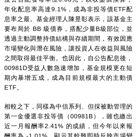
年化配息率高達9.1%，成為非投等債ETF配
息率之最。基金經理人陳昱彰表示，該基金主
要布局於 BB 級債券，搭配少量B級部位，並
透過主動調整持債結構與存續期間，有效因應
市場變化與潛在風險，讓投資人在收益與風險
之間取得最佳平衡。也因此，自公告配息後，
00981D受益人數急速增加，基金規模更在短
期內暴增五成，成為目前規模最大的主動債
ETF。
相較之下，同樣為中信系列、但採被動管理的
第一金優選非投等債（00981B），雖也繳出
近一月報酬率2.41% 的成績，但今年以來報
酬率為 -1.01%，顯示其較難即時反映市場變