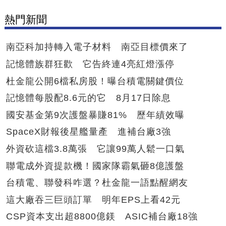
熱門新聞
南亞科加持轉入電子材料 南亞目標價來了
記憶體族群狂歡 它告終連4亮紅燈漲停
杜金龍公開6檔私房股！曝台積電關鍵價位
記憶體每股配8.6元的它 8月17日除息
國安基金第9次護盤暴賺81% 歷年績效曝
SpaceX財報後星艦量產 進補台廠3強
外資砍這檔3.8萬張 它讓99萬人鬆一口氣
聯電成外資提款機！國家隊霸氣砸8億護盤
台積電、聯發科咋選？杜金龍一語點醒網友
這大廠吞三巨頭訂單 明年EPS上看42元
CSP資本支出超8800億鎂 ASIC補台廠18強