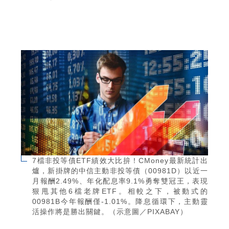
7檔非投等債ETF績效大比拚！CMoney最新統計出
爐，新掛牌的中信主動非投等債（00981D）以近一
月報酬2.49%、年化配息率9.1%勇奪雙冠王，表現
狠甩其他6檔老牌ETF。相較之下，被動式的
00981B今年報酬僅-1.01%。降息循環下，主動靈
活操作將是勝出關鍵。（示意圖／PIXABAY）