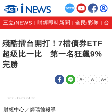
三立iNEWS
財經即時新聞
全民i彩券
台
|
|
|
殘酷擂台開打！7檔債券ETF
超級比一比 第一名狂飆9%
完勝
A-
A
A+
2025/12/09 04:30
財經中心／師瑞德報導