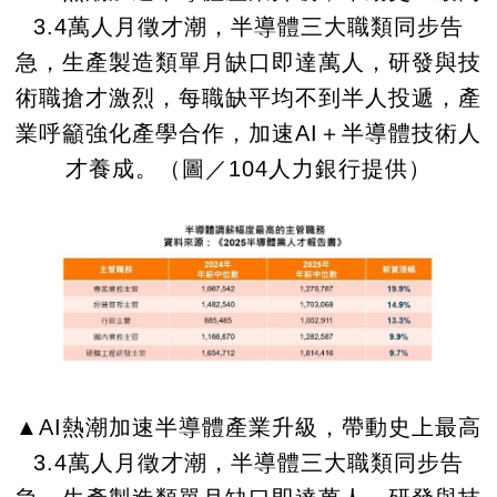
3.4萬人月徵才潮，半導體三大職類同步告
急，生產製造類單月缺口即達萬人，研發與技
術職搶才激烈，每職缺平均不到半人投遞，產
業呼籲強化產學合作，加速AI＋半導體技術人
才養成。（圖／104人力銀行提供）
▲AI熱潮加速半導體產業升級，帶動史上最高
3.4萬人月徵才潮，半導體三大職類同步告