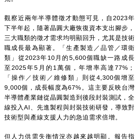
觀察近兩年半導體徵才動態可見，自2023年
下半年起，隨著晶圓大廠恢復資本支出腳步，
三大職類的徵才需求均明顯回升，尤其是技術
職成長最為顯著。「生產製造／品管／環衛
類」從2023年10月的5,600個職缺一路成長
至2025年5月的1萬個，年增率高達77%；
「操作／技術／維修類」則從4,300個增至
9,000個，成長幅度為67%。這主要反映台灣
半導體產業鏈從晶圓製造到後段封裝測試，全
線投入AI、先進製程與封裝技術研發，導致對
技術型與產線支援人力的急迫需求倍增。
但人力供需失衡情況亦越來越明顯。報告指