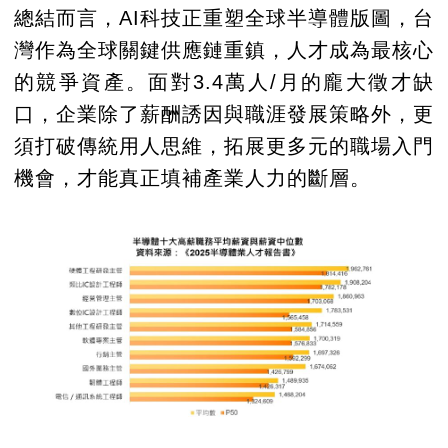
總結而言，AI科技正重塑全球半導體版圖，台
灣作為全球關鍵供應鏈重鎮，人才成為最核心
的競爭資產。面對3.4萬人/月的龐大徵才缺
口，企業除了薪酬誘因與職涯發展策略外，更
須打破傳統用人思維，拓展更多元的職場入門
機會，才能真正填補產業人力的斷層。