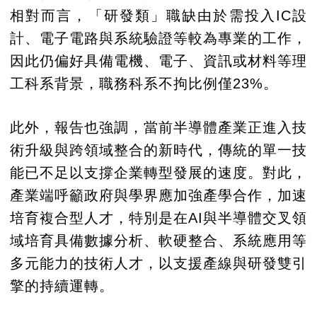
相對而言，「研發類」職缺由於需投入IC設
計、電子電路與系統驗證等較為專業的工作，
因此仍偏好具備電機、電子、資訊或材料等理
工科系背景，職務科系不拘比例僅23%。
此外，報告也強調，當前半導體產業正進入技
術升級與跨領域整合的新時代，傳統的單一技
能已不足以支撐企業轉型發展的速度。對此，
產業端呼籲政府與學界應加強產學合作，加速
培育複合型人才，特別是在AI與半導體交叉領
域培育具備數據分析、軟硬整合、系統應用等
多元能力的技術人才，以支援產線與研發雙引
擎的持續運轉。