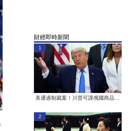
財經即時新聞
1
美通過制裁案！川普可課俄國商品500%關稅
2
）