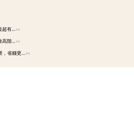
有...
PR
階...
PR
省錢更...
PR