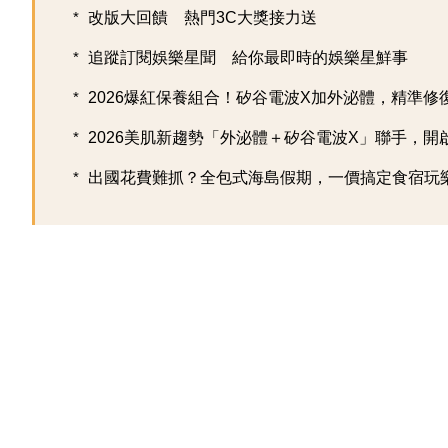
改版大回饋 熱門3C大獎接力送
追蹤訂閱娛樂星聞 給你最即時的娛樂星鮮事
2026爆紅保養組合！矽谷電波X加外泌體，精準修復超
2026美肌新趨勢「外泌體＋矽谷電波X」聯手，開啟高
出國花費難抓？全包式海島假期，一價搞定食宿玩樂，