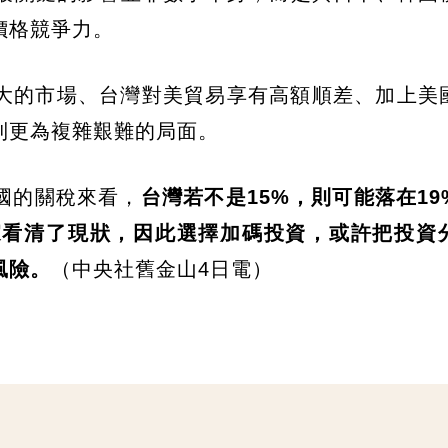
價格競爭力。
大的市場、台灣對美貿易享有高額順差、加上美
到更為複雜艱難的局面。
國的關稅來看，
台灣若不是15%，則可能落在19
家看清了現狀，因此選擇加碼投資，或許把投資
風險。
（中央社舊金山4日電）