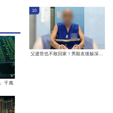
10
父逝世也不敢回家！男殺友後躲深山21年
」千萬