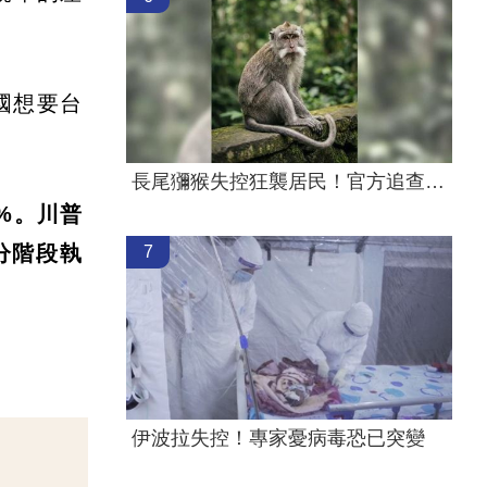
國想要台
長尾獼猴失控狂襲居民！官方追查異常原因
%。川普
分階段執
7
伊波拉失控！專家憂病毒恐已突變