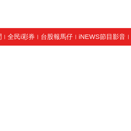
聞
全民i彩券
台股報馬仔
iNEWS節目影音
|
|
|