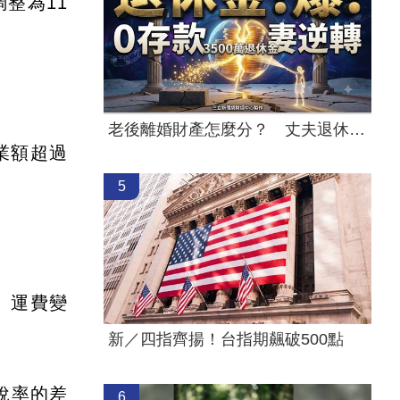
整為11
老後離婚財產怎麼分？ 丈夫退休金拒分
業額超過
5
、運費變
新／四指齊揚！台指期飆破500點
稅率的差
6