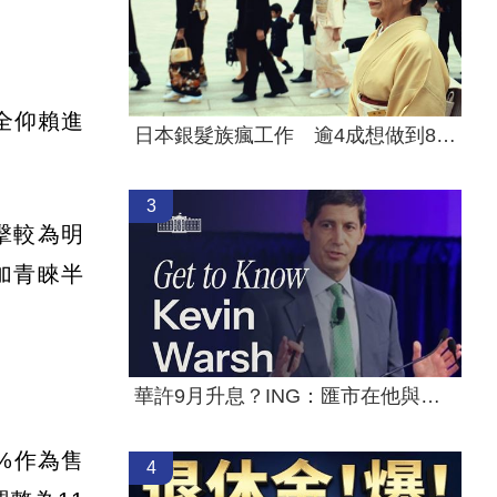
完全仰賴進
日本銀髮族瘋工作 逾4成想做到80歲
3
擊較為明
加青睞半
華許9月升息？ING：匯市在他與戰爭間拉鋸
%作為售
4