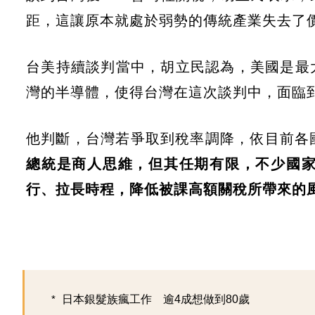
距，這讓原本就處於弱勢的傳統產業失去了
台美持續談判當中，胡立民認為，美國是最
灣的半導體，使得台灣在這次談判中，面臨
他判斷，台灣若爭取到稅率調降，依目前各
總統是商人思維，但其任期有限，不少國
行、拉長時程，降低被課高額關稅所帶來的
日本銀髮族瘋工作 逾4成想做到80歲