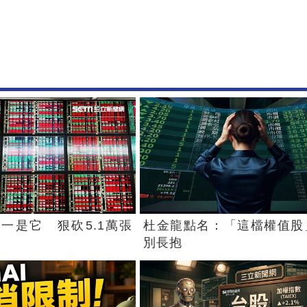
一是它 狠砍5.1萬張
杜金龍點名：「這檔權值股
別長抱