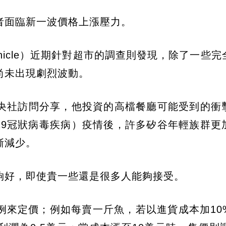
者面臨新一波價格上漲壓力。
Chronicle）近期針對超市的調查則發現，除了一些
尚未出現劇烈波動。
央社訪問分享，他投資的高檔餐廳可能受到的衝
2019冠狀病毒疾病）疫情後，許多矽谷年輕族群更
漸減少。
夠好，即使貴一些還是很多人能夠接受。
例來定價；例如每賣一斤魚，若以進貨成本加10