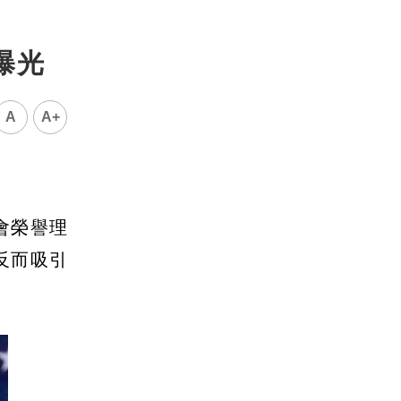
曝光
A
A+
會榮譽理
反而吸引