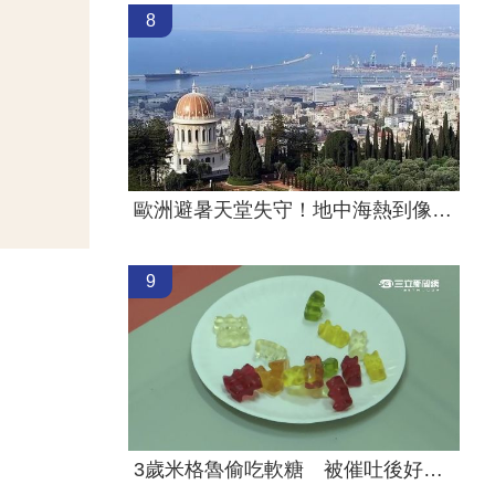
8
歐洲避暑天堂失守！地中海熱到像溫泉
9
3歲米格魯偷吃軟糖 被催吐後好有戲