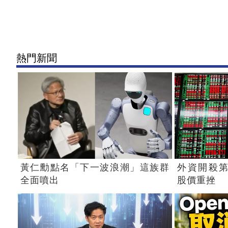
熱門新聞
黃仁勳點名「下一波浪潮」這族群
外資開殺第
全面噴出
股價重挫