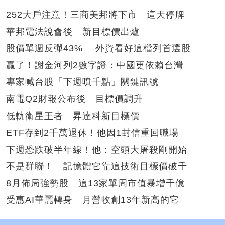
252大戶注意！三商美邦將下市 這天停牌
華邦電法說會後 新目標價出爐
股價單週反彈43% 外資看好這檔列首選股
贏了！謝金河列2數字證：中國更依賴台灣
專家喊台股「下週噴千點」關鍵訊號
南電Q2財報公布後 目標價調升
低軌衛星王者 昇達科新目標價
ETF存到2千萬退休！他因1封信重回職場
下週恐跌破半年線！他：空頭大屠殺剛開始
不是群聯！ 記憶體它靠這技術目標價破千
8月佈局強勢股 這13家單周市值暴增千億
受惠AI華麗轉身 月營收創13年新高的它