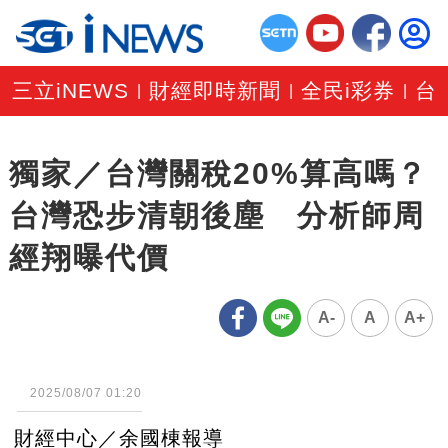
三立iNEWS
財經即時新聞
全民i彩券
台
|
|
|
獨家／台灣關稅20%算高嗎？
台灣恐步清朝後塵 分析師周
經翔曝代價
A-
A
A+
2025/08/07 01:20
財經中心／余國棟報導