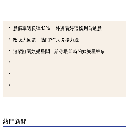
股價單週反彈43% 外資看好這檔列首選股
改版大回饋 熱門3C大獎接力送
追蹤訂閱娛樂星聞 給你最即時的娛樂星鮮事
熱門新聞