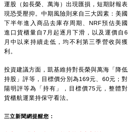
運股（如長榮、萬海）出現匯損，短期財報表
現恐受壓抑。中期風險則來自三大因素：美國
下半年進入商品去庫存周期、NRF預估美國
進口貨櫃量自7月起逐月下滑，以及運價自6
月中以來持續走低，均不利第三季營收與獲
利。
投資建議方面，凱基維持對長榮與萬海「降低
持股」評等，目標價分別為169元、60元；對
陽明評等為「持有」，目標價75元，整體對
貨櫃航運業持保守看法。
三立新聞網提醒您：