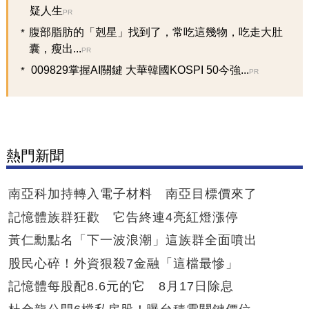
疑人生
PR
腹部脂肪的「剋星」找到了，常吃這幾物，吃走大肚
囊，瘦出...
PR
009829掌握AI關鍵 大華韓國KOSPI 50今強...
PR
熱門新聞
南亞科加持轉入電子材料 南亞目標價來了
記憶體族群狂歡 它告終連4亮紅燈漲停
黃仁勳點名「下一波浪潮」這族群全面噴出
股民心碎！外資狠殺7金融「這檔最慘」
記憶體每股配8.6元的它 8月17日除息