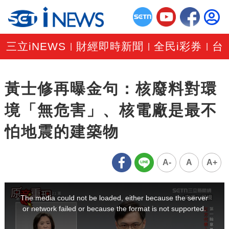
三立iNEWS
財經即時新聞
全民i彩券
台
|
|
|
黃士修再曝金句：核廢料對環
境「無危害」、核電廠是最不
怕地震的建築物
A-
A
A+
This
is
a
The media could not be loaded, either because the server
modal
window.
or network failed or because the format is not supported.