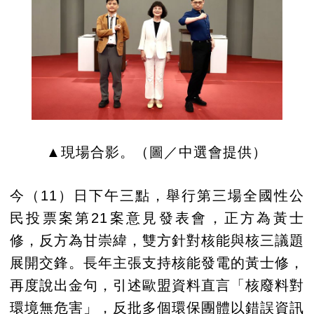
▲現場合影。（圖／中選會提供）
今（11）日下午三點，舉行第三場全國性公
民投票案第21案意見發表會，正方為黃士
修，反方為甘崇緯，雙方針對核能與核三議題
展開交鋒。長年主張支持核能發電的黃士修，
再度說出金句，引述歐盟資料直言「核廢料對
環境無危害」，反批多個環保團體以錯誤資訊