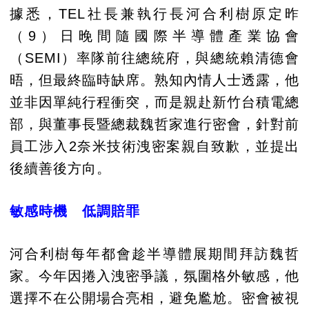
據悉，TEL社長兼執行長河合利樹原定昨
（9）日晚間隨國際半導體產業協會
（SEMI）率隊前往總統府，與總統賴清德會
晤，但最終臨時缺席。熟知內情人士透露，他
並非因單純行程衝突，而是親赴新竹台積電總
部，與董事長暨總裁魏哲家進行密會，針對前
員工涉入2奈米技術洩密案親自致歉，並提出
後續善後方向。
敏感時機 低調賠罪
河合利樹每年都會趁半導體展期間拜訪魏哲
家。今年因捲入洩密爭議，氛圍格外敏感，他
選擇不在公開場合亮相，避免尷尬。密會被視