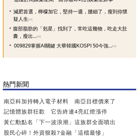
減肥首選，檸檬加它，堅持一週，腰細了，瘦到你懷
疑人生
PR
腹部脂肪的「剋星」找到了，常吃這幾物，吃走大肚
囊，瘦出...
PR
009829掌握AI關鍵 大華韓國KOSPI 50今強...
PR
熱門新聞
南亞科加持轉入電子材料 南亞目標價來了
記憶體族群狂歡 它告終連4亮紅燈漲停
黃仁勳點名「下一波浪潮」這族群全面噴出
股民心碎！外資狠殺7金融「這檔最慘」