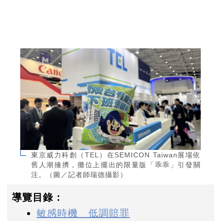
東京威力科創（TEL）在SEMICON Taiwan展場依
舊人潮擁擠，攤位上擺出的限量版「乖乖」引發關
注。（圖／記者師瑞德攝影）
導覽目錄：
敏感時機 低調賠罪