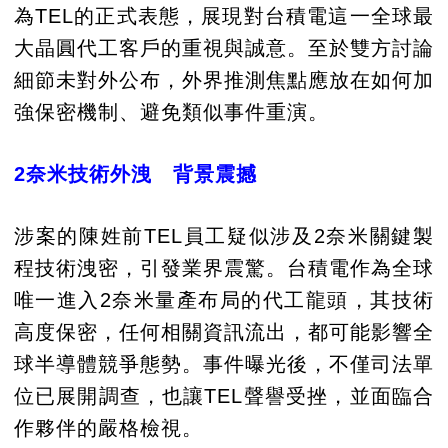
為TEL的正式表態，展現對台積電這一全球最
大晶圓代工客戶的重視與誠意。至於雙方討論
細節未對外公布，外界推測焦點應放在如何加
強保密機制、避免類似事件重演。
2奈米技術外洩 背景震撼
涉案的陳姓前TEL員工疑似涉及2奈米關鍵製
程技術洩密，引發業界震驚。台積電作為全球
唯一進入2奈米量產布局的代工龍頭，其技術
高度保密，任何相關資訊流出，都可能影響全
球半導體競爭態勢。事件曝光後，不僅司法單
位已展開調查，也讓TEL聲譽受挫，並面臨合
作夥伴的嚴格檢視。