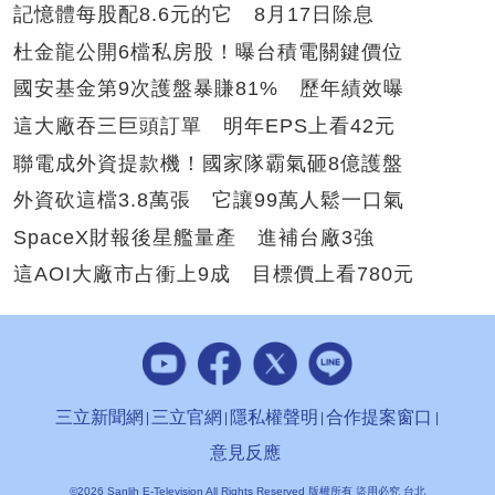
記憶體每股配8.6元的它 8月17日除息
杜金龍公開6檔私房股！曝台積電關鍵價位
國安基金第9次護盤暴賺81% 歷年績效曝
這大廠吞三巨頭訂單 明年EPS上看42元
聯電成外資提款機！國家隊霸氣砸8億護盤
外資砍這檔3.8萬張 它讓99萬人鬆一口氣
SpaceX財報後星艦量產 進補台廠3強
這AOI大廠市占衝上9成 目標價上看780元
三立新聞網
三立官網
隱私權聲明
合作提案窗口
意見反應
©2026 Sanlih E-Television All Rights Reserved 版權所有 盜用必究 台北