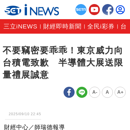
三立iNEWS
財經即時新聞
全民i彩券
台
|
|
|
不要竊密要乖乖！東京威力向
台積電致歉 半導體大展送限
量禮展誠意
A-
A
A+
2025/09/10 22:45
財經中心／師瑞德報導