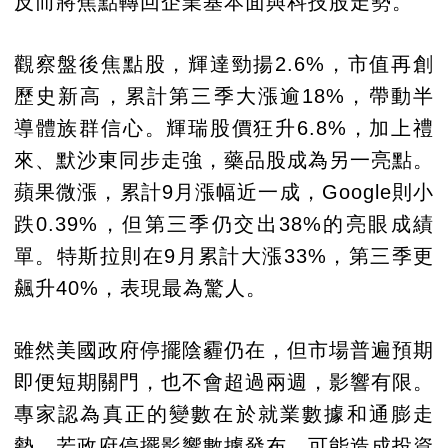
反而將焦點轉回企業基本面與科技股走勢。
觀察盤後焦點股，輝達勁揚2.6%，市值再創
歷史新高，累計第三季大漲逾18%，帶動半
導體族群信心。輝瑞股價狂升6.8%，加上禮
來、默沙東同步走強，藥品股成為另一亮點。
蘋果微漲，累計9月漲幅近一成，Google則小
跌0.39%，但第三季仍交出38%的亮眼成績
單。特斯拉則在9月累計大漲33%，第三季更
飆升40%，表現最為驚人。
雖然美國政府停擺陰霾仍在，但市場普遍預期
即便短期關門，也不會超過兩週，影響有限。
專家認為真正的變數在於就業數據和通膨走
勢，若政府停擺影響數據發布，可能造成投資