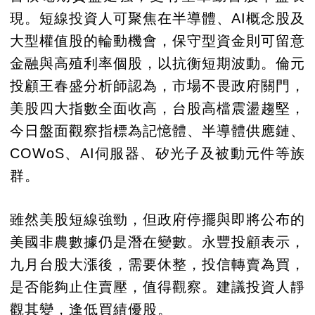
現。短線投資人可聚焦在半導體、AI概念股及
大型權值股的輪動機會，保守型資金則可留意
金融與高殖利率個股，以抗衡短期波動。倫元
投顧王春盛分析師認為，市場不畏政府關門，
美股四大指數全面收高，台股高檔震盪趨堅，
今日盤面觀察指標為記憶體、半導體供應鏈、
COWoS、AI伺服器、矽光子及被動元件等族
群。
雖然美股短線強勁，但政府停擺與即將公布的
美國非農數據仍是潛在變數。永豐投顧表示，
九月台股大漲後，需要休整，投信轉賣為買，
是否能夠止住賣壓，值得觀察。建議投資人靜
觀其變，逢低買績優股。