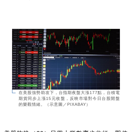
在美股強勢助攻下，台指期夜盤大漲177點，台積電
期貨同步上漲15元收盤，反映市場對今日台股開盤
的樂觀情緒。（示意圖／PIXABAY）