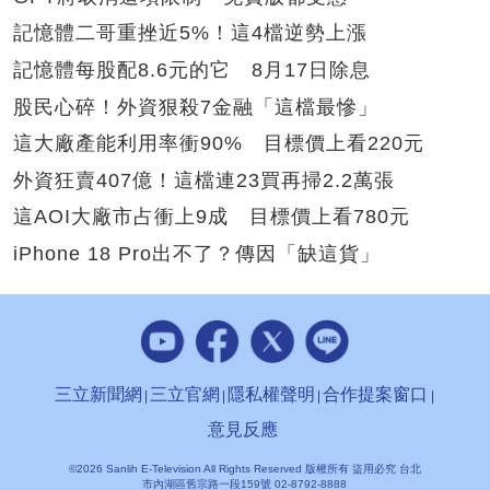
記憶體二哥重挫近5%！這4檔逆勢上漲
記憶體每股配8.6元的它 8月17日除息
股民心碎！外資狠殺7金融「這檔最慘」
這大廠產能利用率衝90% 目標價上看220元
外資狂賣407億！這檔連23買再掃2.2萬張
這AOI大廠市占衝上9成 目標價上看780元
iPhone 18 Pro出不了？傳因「缺這貨」
三立新聞網
三立官網
隱私權聲明
合作提案窗口
意見反應
©2026 Sanlih E-Television All Rights Reserved 版權所有 盜用必究 台北
市內湖區舊宗路一段159號 02-8792-8888