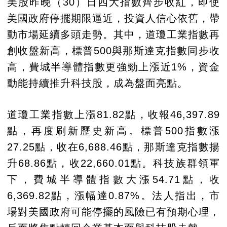
美股昨晚（30）日四大指數齊步收紅，即使
美國政府停擺期限逼近，投資人信心依舊，帶
動市場延續多頭走勢。其中，道瓊工業指數再
創收盤新高，標普500與那斯達克指數同步收
高，費城半導體指數更強勁上漲近1%，資金
動能持續推升科技股，成為盤面亮點。
道瓊工業指數上漲81.82點，收報46,397.89
點，再度刷新歷史新高。標普500指數漲
27.25點，收在6,688.46點，那斯達克指數揚
升68.86點，收22,660.01點。科技族群領軍
下，費城半導體指數大漲54.71點，收
6,369.82點，漲幅達0.87%。法人指出，市
場對美國政府可能停擺的風險已有預期心理，