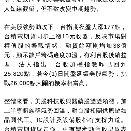
人短線觀望，但不致改變中期趨勢。
在美股強勢助攻下，台指期夜盤大漲177點，
台積電期貨同步上漲15元收盤，反映市場對
權值股的樂觀情緒。融資餘額則增加38億
元，顯示散戶籌碼適度加溫，有利台股後續整
理。法人指出，台股加權指數昨已回到
25,820點，若今(1)日開盤延續美股氣勢，挑
戰26,000點大關的機率相當高。
整體來看，美股科技股與醫藥股雙雙領漲，加
上半導體族群氣勢回溫，對台股相關供應鏈如
晶圓代工、IC設計及設備股都有支撐力道。
台積電期貨盤走強，更有望牽動台股早盤表