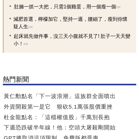
肚腩一抓一大把，只需1個雞蛋，用一個瘦一個
PR
減肥首選，檸檬加它，堅持一週，腰細了，瘦到你懷
疑人生
PR
起床就先做件事，沒三天小腹就不見了! 肚子一天天變
小！
PR
熱門新聞
黃仁勳點名「下一波浪潮」這族群全面噴出
外資開殺第一是它 狠砍5.1萬張股價重挫
杜金龍點名：「這檔權值股」千萬別長抱
下週恐跌破半年線！他：空頭大屠殺剛開始
GPT將取消這項限制 免費版都受惠