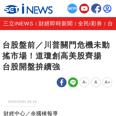
三立iNEWS
財經即時新聞
全民i彩券
台
|
|
|
台股盤前／川普關門危機未動
搖市場！道瓊創高美股齊揚
台股開盤拚續強
A-
A
A+
2025/10/01 06:19
財經中心／余國棟報導