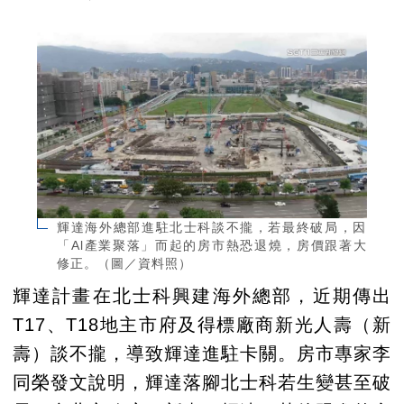
輝達海外總部進駐北士科談不攏，若最終破局，因
「Al產業聚落」而起的房市熱恐退燒，房價跟著大
修正。（圖／資料照）
輝達計畫在北士科興建海外總部，近期傳出
T17、T18地主市府及得標廠商新光人壽（新
壽）談不攏，導致輝達進駐卡關。房市專家李
同榮發文說明，輝達落腳北士科若生變甚至破