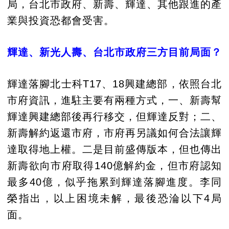
局，台北市政府、新壽、輝達、其他跟進的產
業與投資恐都會受害。
輝達、新光人壽、台北市政府三方目前局面？
輝達落腳北士科T17、18興建總部，依照台北
市府資訊，進駐主要有兩種方式，一、新壽幫
輝達興建總部後再行移交，但輝達反對；二、
新壽解約返還市府，市府再另議如何合法讓輝
達取得地上權。二是目前盛傳版本，但也傳出
新壽欲向市府取得140億解約金，但市府認知
最多40億，似乎拖累到輝達落腳進度。李同
榮指出，以上困境未解，最後恐淪以下4局
面。