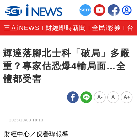
三立iNEWS
財經即時新聞
全民i彩券
台
|
|
|
輝達落腳北士科「破局」多嚴
重？專家估恐爆4輸局面…全
體都受害
A-
A
A+
2025/10/03 18:13
財經中心／倪譽瑋報導