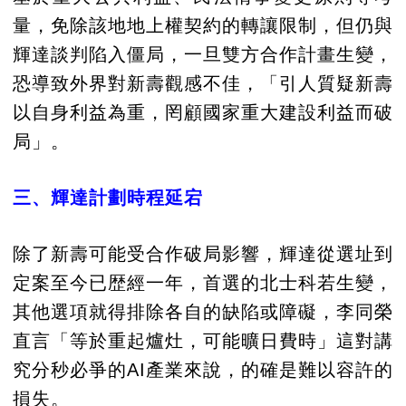
量，免除該地地上權契約的轉讓限制，但仍與
輝達談判陷入僵局，一旦雙方合作計畫生變，
恐導致外界對新壽觀感不佳，「引人質疑新壽
以自身利益為重，罔顧國家重大建設利益而破
局」。
三、輝達計劃時程延宕
除了新壽可能受合作破局影響，輝達從選址到
定案至今已歴經一年，首選的北士科若生變，
其他選項就得排除各自的缺陷或障礙，李同榮
直言「等於重起爐灶，可能曠日費時」這對講
究分秒必爭的AI產業來說，的確是難以容許的
損失。