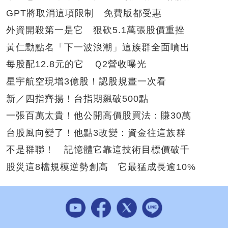
GPT將取消這項限制 免費版都受惠
外資開殺第一是它 狠砍5.1萬張股價重挫
黃仁勳點名「下一波浪潮」這族群全面噴出
每股配12.8元的它 Ｑ2營收曝光
星宇航空現增3億股！認股規畫一次看
新／四指齊揚！台指期飆破500點
一張百萬太貴！他公開高價股買法：賺30萬
台股風向變了！他點3改變：資金往這族群
不是群聯！ 記憶體它靠這技術目標價破千
股災這8檔規模逆勢創高 它最猛成長逾10%