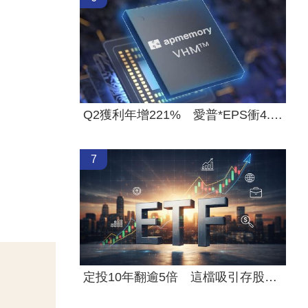
Q2獲利年增221% 愛普*EPS衝4.18元！
7
定投10年翻逾5倍 這檔吸引存股族卡位！