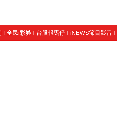
聞
全民i彩券
台股報馬仔
iNEWS節目影音
|
|
|