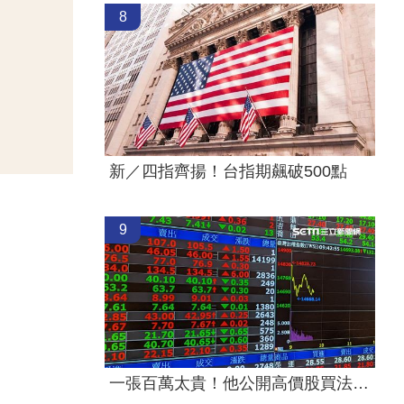
8
新／四指齊揚！台指期飆破500點
9
一張百萬太貴！他公開高價股買法：賺30萬