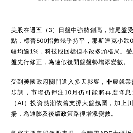
美股在週五（3）日盤中強勢創高，雖尾盤受
點，標普500指數幾乎持平，那斯達克小跌
幅均逾1%，科技股回檔但不改多頭格局。
盤先行修正，為連假後開盤盤勢增添變數。
受到美國政府關門進入多天影響，非農就業
步調，市場仍押注10月仍可能將再度降
（AI）投資熱潮依舊支撐大盤氛圍，加上
揚，為通膨及後續政策路徑增添變數。