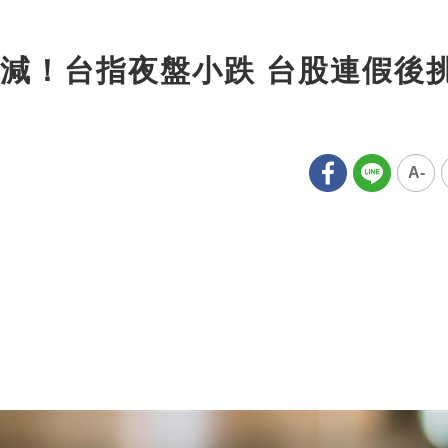
減！台指夜盤小跌 台股連假後
A-