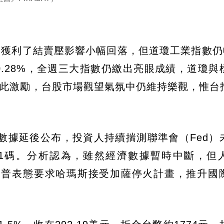
獲利了結賣壓影響小幅回落，但道瓊工業指數仍收
0.28%，全週三大指數仍繳出亮眼成績，道瓊與
受此激勵，台股市場觀望氣氛中仍維持樂觀，惟台
數據延後公布，投資人持續揣測聯準會（Fed）
息1碼。分析認為，雖然經濟數據暫時中斷，但
川普表態要求哈瑪斯接受加薩停火計畫，推升國