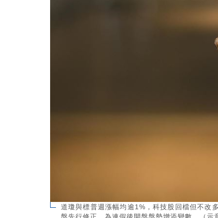
道瓊與標普週漲幅均逾1%，科技股回檔但不改
盤先行修正，為連假後開盤盤勢增添變數。（示意圖