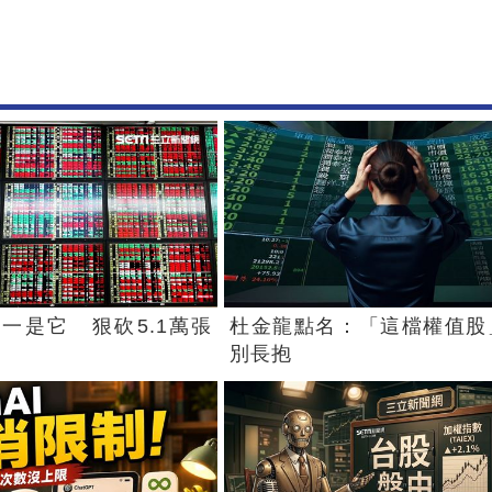
一是它 狠砍5.1萬張
杜金龍點名：「這檔權值股
別長抱