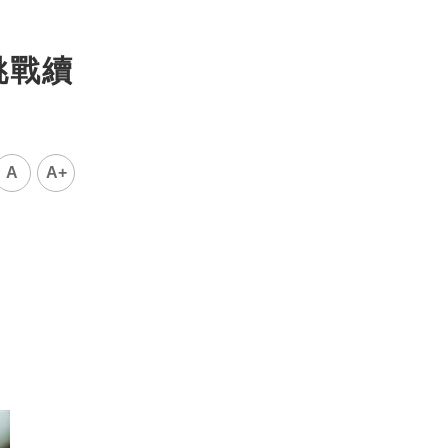
挑戰續
A
A+