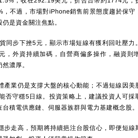
5%，收在292.19美元，折合台幣約1774元
5%，不過，市場對iPhone銷售前景態度趨於保
股仍是資金關注焦點。
期貨同步下挫5元，顯示市場短線有獲利回吐壓力
億元，外資持續加碼，自營商偏多操作，融資則增
仍然濃厚。
導體產業仍是支撐大盤的核心動能；不過短線因美
能否守穩5日線。投資策略上，建議投資人可採
在台積電供應鏈、伺服器族群與電力基建概念股
穩步走高，預期將持續挹注台股信心，即便短線