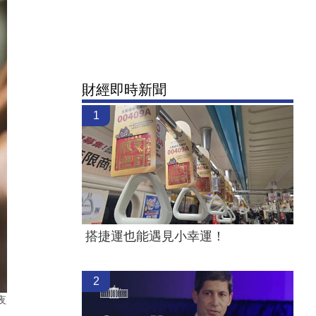
財經即時新聞
1
搭捷運也能遇見小幸運！
2
夜