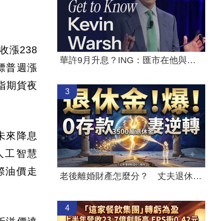
漲238
華許9月升息？ING：匯市在他與戰爭間拉鋸
標普週漲
指期貨夜
3
未來降息
人工智慧
際油價走
老後離婚財產怎麼分？ 丈夫退休金拒分
4