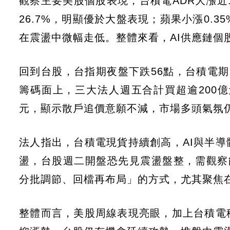
觀察主要美股個股表現，台積電ADR大漲近1.
26.7%，明顯優於大盤表現；蘋果小漲0.3
在震盪中微幅走低。整體來看，AI供應鏈個
回到台股，台指期夜盤下跌56點，台積電
籌碼面上，三大法人週五合計買超逾200
元，顯示散戶追價意願不減，市場多頭氣氛
法人指出，台積電現貨持續創高，AI與半
盪，台股週二開盤恐先見震盪盤整，需觀察
分批調節、回檔再布局」的方式，尤其聚焦
整體而言，美股周線表現亮眼，加上台積電