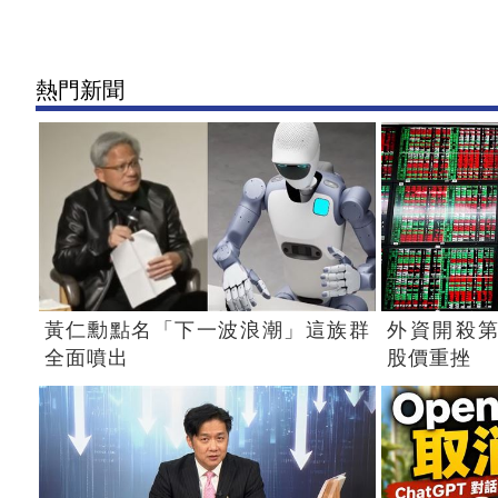
熱門新聞
黃仁勳點名「下一波浪潮」這族群
外資開殺第
全面噴出
股價重挫