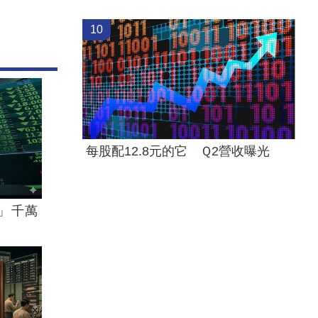
10
每股配12.8元的它 Ｑ2營收曝光
」千萬