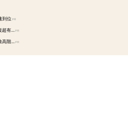
速到位
PR
有...
PR
階...
PR