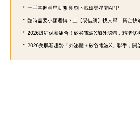
一手掌握明星動態 即刻下載娛樂星聞APP
臨時需要小額週轉？上【易借網】找人幫！資金快
2026爆紅保養組合！矽谷電波X加外泌體，精準修復超
2026美肌新趨勢「外泌體＋矽谷電波X」聯手，開啟高