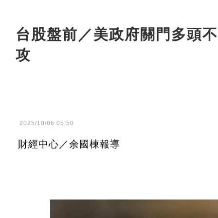
台股盤前／美政府關門多頭不
攻
2025/10/06 05:50
財經中心／余國棟報導