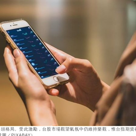
多頭格局。受此激勵，台股市場觀望氣氛中仍維持樂觀，惟台指期貨
／PIXABAY）