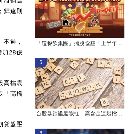
，折溢價達
守；輝達則
。不過，
「這餐飲集團」擺脫陰霾！上半年營收創高
加28億
5
股高檔震
取「高檔
。
台股暴跌誰最能扛 高含金這幾檔繳正報酬
期貨盤壓
6