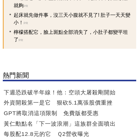
就夠
PR
起床就先做件事，沒三天小腹就不見了! 肚子一天天變
小！
PR
檸檬搭配它，臉上斑點全部消失了，小肚子都變平坦
了
PR
熱門新聞
下週恐跌破半年線！他：空頭大屠殺剛開始
外資開殺第一是它 狠砍5.1萬張股價重挫
GPT將取消這項限制 免費版都受惠
黃仁勳點名「下一波浪潮」這族群全面噴出
每股配12.8元的它 Ｑ2營收曝光