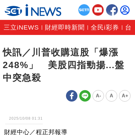
三立iNEWS
財經即時新聞
全民i彩券
台
|
|
|
快訊／川普收購這股「爆漲
248%」 美股四指勁揚...盤
中突急殺
A-
A
A+
2025/10/08 01:31
財經中心／程正邦報導