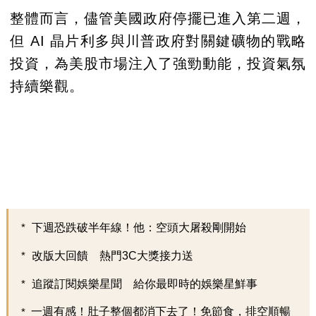
整體而言，儘管美國政府停擺已進入第二週，
但 AI 晶片利多與川普政府對關鍵礦物的戰略
投資，為美股市場注入了強勁動能，投資氣氛
持續樂觀。
下週恐跌破半年線！他：空頭大屠殺剛開始
改版大回饋 熱門3C大獎接力送
追蹤訂閱娛樂星聞 給你最即時的娛樂星鮮事
一週有感！肚子整個都消下去了！免節食，排空順暢