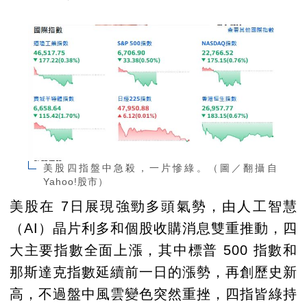
美股四指盤中急殺，一片慘綠。（圖／翻攝自
Yahoo!股市）
美股在 7日展現強勁多頭氣勢，由人工智慧
（AI）晶片利多和個股收購消息雙重推動，四
大主要指數全面上漲，其中標普 500 指數和
那斯達克指數延續前一日的漲勢，再創歷史新
高，不過盤中風雲變色突然重挫，四指皆綠持