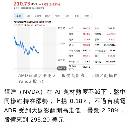
AMD連續大漲兩天，股價創新高。（圖／翻攝自
Yahoo!股市）
輝達（NVDA）在 AI 題材熱度不減下，盤中
同樣維持在漲勢，上揚 0.18%。不過台積電
ADR 受到大盤影醒開高走低，疊敷 2.38%，
股價來到 295.20 美元。