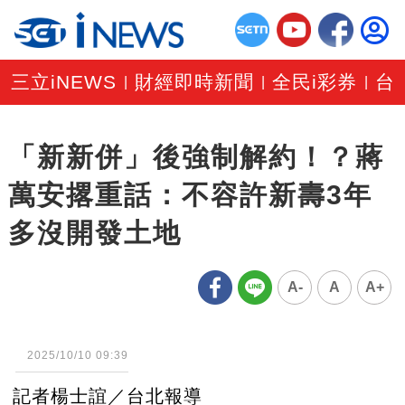
三立iNEWS
財經即時新聞
全民i彩券
台
|
|
|
「新新併」後強制解約！？蔣
萬安撂重話：不容許新壽3年
多沒開發土地
A-
A
A+
2025/10/10 09:39
記者楊士誼／台北報導