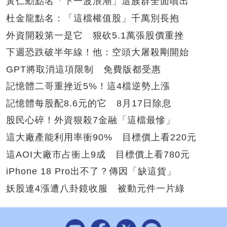
黃仁勳點名「下一波浪潮」這族群全面噴出
杜金龍點名：「這檔權值股」千萬別長抱
外資開殺第一是它 狠砍5.1萬張股價重挫
下週恐跌破半年線！他：空頭大屠殺剛開始
GPT將取消這項限制 免費版都受惠
記憶體二哥重挫近5%！這4檔逆勢上漲
記憶體每股配8.6元的它 8月17日除息
股民心碎！外資狠殺7金融「這檔最慘」
這大廠產能利用率衝90% 目標價上看220元
這AOI大廠市占衝上9成 目標價上看780元
iPhone 18 Pro出不了？傳因「缺這貨」
妖股連4漲遭八卦鏡收服 被動元件一片綠