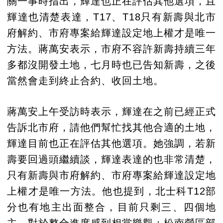
關一事時指出，輝達也正在評估其他選項，且
輝達也清楚表達，T17、T18只有新壽與北市
府解約、市府專案給輝達設定地上權才是唯一
方法。蔣萬安表示，市府不容許新壽持續三年
多都沒開發土地，七月時也已告知新壽，之後
當然會走到終止合約、收回土地。
蔣萬安上午受訪時表示，輝達在之前已經正式
告訴北市府，請他們幫忙找其他合適的土地，
輝達目前也正在評估其他選項。她強調，若新
壽要回過頭繼續談，輝達表達的也非常清楚，
只有新壽與市府解約、市府專案給輝達設定地
上權才是唯一方法。他也提到，北士科T12部
分也有地主出面整合，目前只剩三、四個地
主，對於整合進度感到相當樂觀；松南營區部