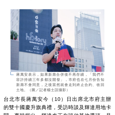
蔣萬安表示，如果新壽合併後不再存續，「我們不
容許持續三年多都沒開發」，市府也在七月份告知
新壽不會同意，之後當然就會走到終止合約、收回
土地。（圖／記者楊士誼攝影）
台北市長蔣萬安今（10）日出席北市府主辦
的雙十國慶升旗典禮，受訪時談及輝達用地卡