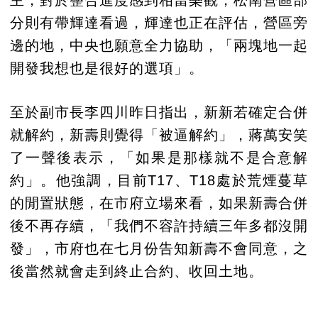
分則有帶輝達看過，輝達也正在評估，營區旁
邊的地，中央也願意全力協助，「兩塊地一起
開發我想也是很好的選項」。
至於副市長李四川昨日指出，新新若確定合併
就解約，新壽則覺得「被逼解約」，蔣萬安笑
了一聲後表示，「如果是那樣就不是合意解
約」。他強調，目前T17、T18處於荒煙蔓草
的閒置狀態，在市府立場來看，如果新壽合併
後不再存續，「我們不容許持續三年多都沒開
發」，市府也在七月份告知新壽不會同意，之
後當然就會走到終止合約、收回土地。