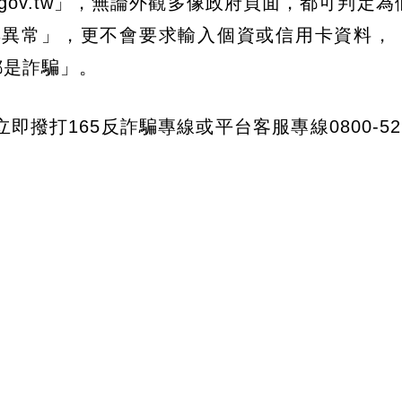
ov.tw」，無論外觀多像政府頁面，都可判定為
具異常」，更不會要求輸入個資或信用卡資料，
都是詐騙」。
打165反詐騙專線或平台客服專線0800-521