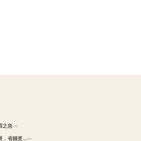
眉之急
PR
省錢更...
PR