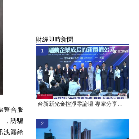
財經即時新聞
1
台新新光金控淨零論壇 專家分享永續治理
票整合服
」，誘騙
2
訊洩漏給