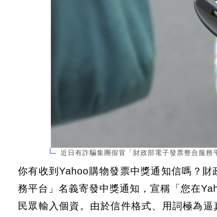
近日有詐騙集團假冒「財政部電子發票整合服務
你有收到Yahoo購物發票中獎通知信嗎？
務平台」名義寄發中獎通知，宣稱「您在Ya
民眾輸入個資。由於信件格式、用詞極為逼