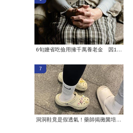
6旬嬤省吃儉用擁千萬養老金 因1事後悔了
7
洞洞鞋竟是假透氣！藥師揭黴菌培養皿真相