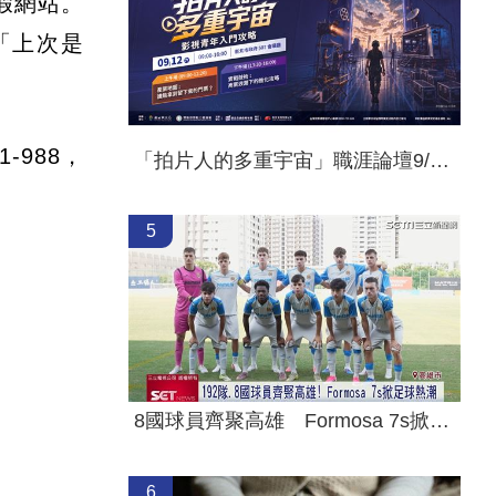
假網站。
「上次是
-988，
「拍片人的多重宇宙」職涯論壇9/12登場！
5
8國球員齊聚高雄 Formosa 7s掀足球熱潮
6