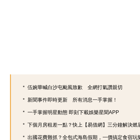
伍婉華喊白沙屯颱風致歉 全網打氣讚親切
新聞事件即時更新 所有消息一手掌握！
一手掌握明星動態 即刻下載娛樂星聞APP
下個月房租差一點？快上【易借網】三分鐘解決燃
出國花費難抓？全包式海島假期，一價搞定食宿玩樂，