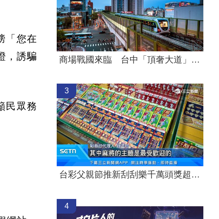
榜「您在
證，誘騙
商場戰國來臨 台中「頂奢大道」逐漸成形
3
籲民眾務
台彩父親節推新刮刮樂千萬頭獎超「爸」氣
4