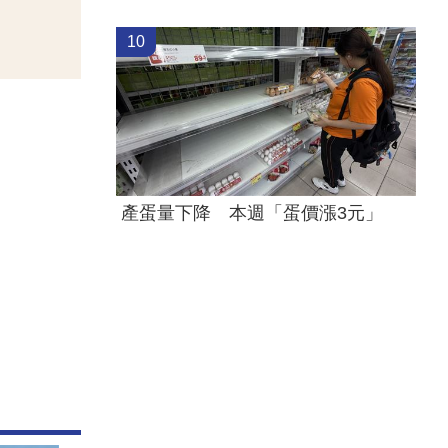
10
產蛋量下降 本週「蛋價漲3元」