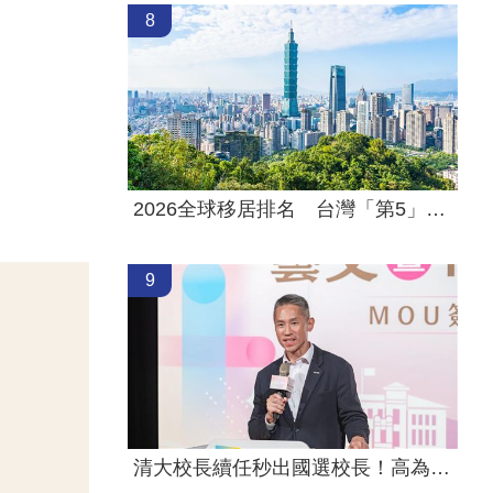
8
2026全球移居排名 台灣「第5」贏日韓
9
清大校長續任秒出國選校長！高為元道歉了