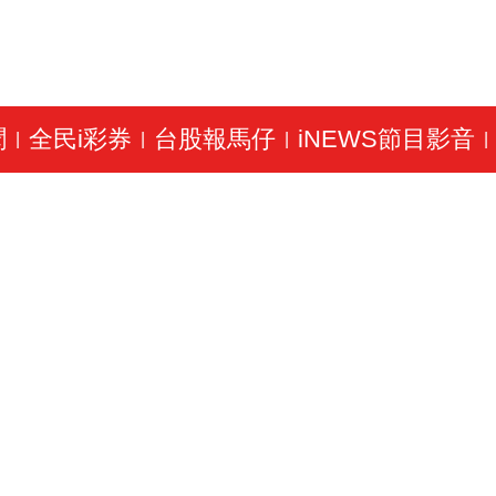
聞
全民i彩券
台股報馬仔
iNEWS節目影音
|
|
|