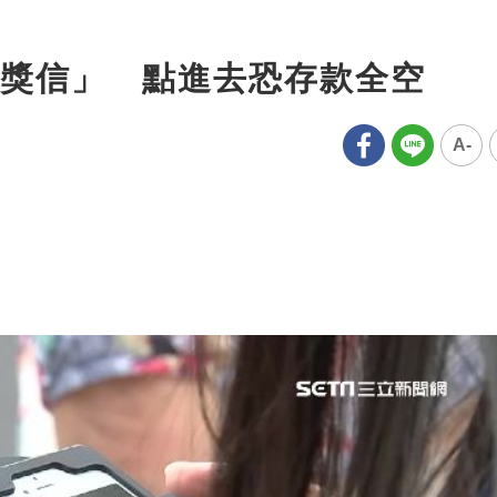
獎信」 點進去恐存款全空
A-