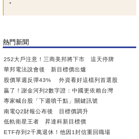
熱門新聞
252大戶注意！三商美邦將下市 這天停牌
華邦電法說會後 新目標價出爐
股價單週反彈43% 外資看好這檔列首選股
贏了！謝金河列2數字證：中國更依賴台灣
專家喊台股「下週噴千點」關鍵訊號
南電Q2財報公布後 目標價調升
低軌衛星王者 昇達科新目標價
ETF存到2千萬退休！他因1封信重回職場