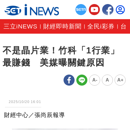
三立iNEWS
財經即時新聞
全民i彩券
台
|
|
|
不是晶片業！竹科「1行業」
最賺錢 美媒曝關鍵原因
A-
A
A+
2025/10/20 16:01
財經中心／張尚辰報導