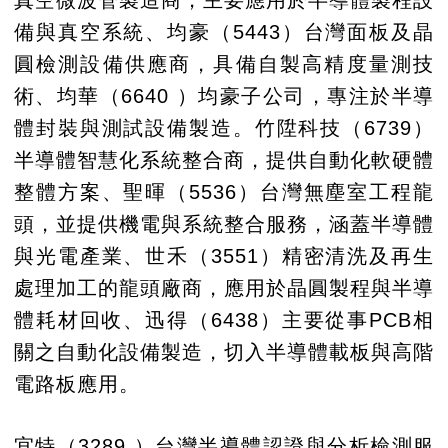
備與真空系統、均豪（5443）台灣面板及晶
圓檢測設備供應商，具備自製高精度量測技
術、均華（6640 ）均豪子公司，專注於半導
體封裝與測試設備製造。竹陞科技（6739）
半導體智慧化系統整合商，提供自動化軟硬體
整體方案、聖暉（5536）台灣無塵室工程龍
頭，並提供機電與系統整合服務，涵蓋半導體
與光電產業、世禾（3551）精密清洗及再生
處理加工的龍頭廠商，應用於晶圓製程與半導
體耗材回收、迅得（6438）主要從事PCB相
關之自動化設備製造，切入半導體載板與高階
電路板應用。
宜特（3289 ）台灣半導體認證與分析檢測服