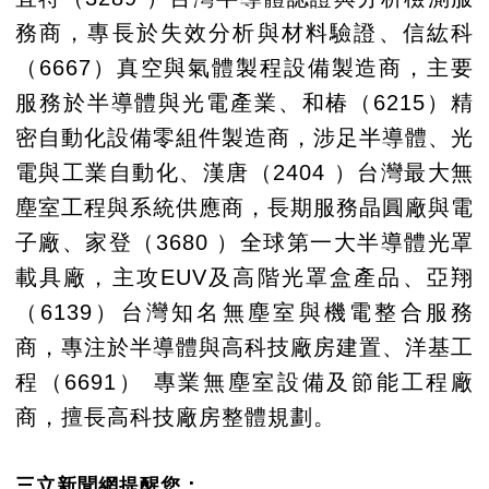
務商，專長於失效分析與材料驗證、信紘科
（6667）真空與氣體製程設備製造商，主要
服務於半導體與光電產業、和椿（6215）精
密自動化設備零組件製造商，涉足半導體、光
電與工業自動化、漢唐（2404 ）台灣最大無
塵室工程與系統供應商，長期服務晶圓廠與電
子廠、家登（3680 ）全球第一大半導體光罩
載具廠，主攻EUV及高階光罩盒產品、亞翔
（6139）台灣知名無塵室與機電整合服務
商，專注於半導體與高科技廠房建置、洋基工
程（6691） 專業無塵室設備及節能工程廠
商，擅長高科技廠房整體規劃。
三立新聞網提醒您：