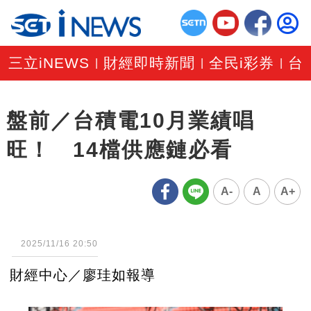
三立iNEWS
財經即時新聞
全民i彩券
台
|
|
|
盤前／台積電10月業績唱
旺！ 14檔供應鏈必看
A-
A
A+
2025/11/16 20:50
財經中心／廖珪如報導