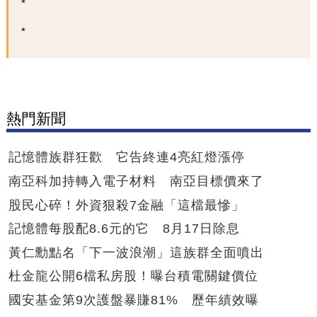
熱門新聞
記憶體族群狂歡 它告終連4亮紅燈漲停
南亞科加持轉入電子材料 南亞目標價來了
股民心碎！外資狠殺7金融「這檔最慘」
記憶體每股配8.6元的它 8月17日除息
黃仁勳點名「下一波浪潮」這族群全面噴出
杜金龍公開6檔私房股！曝台積電關鍵價位
國安基金第9次護盤暴賺81% 歷年績效曝