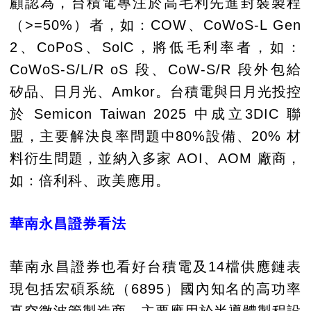
顧認為，台積電專注於高毛利先進封裝製程
（>=50%）者，如：COW、CoWoS-L Gen
2、CoPoS、SolC，將低毛利率者，如：
CoWoS-S/L/R oS 段、CoW-S/R 段外包給
矽品、日月光、Amkor。台積電與日月光投控
於 Semicon Taiwan 2025 中成立3DIC 聯
盟，主要解決良率問題中80%設備、20% 材
料衍生問題，並納入多家 AOI、AOM 廠商，
如：倍利科、政美應用。
華南永昌證券看法
華南永昌證券也看好台積電及14檔供應鏈表
現包括宏碩系統（6895）國內知名的高功率
真空微波管製造商，主要應用於半導體製程設