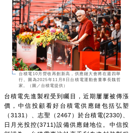
台積電10月營收再創新高，供應鏈大會將在週四舉
行。圖為2025年11月8日台積電運動會董事長魏哲
家。（圖／台積電提供）
台積電先進製程受到矚目，近期屢屢被傳漲
價，中信投顧看好台積電供應鏈包括弘塑
（3131）、志聖（2467）於台積電(2330)、
日月光投控(3711)設備供應鏈地位。中信投