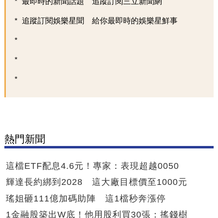
最即時的新聞話題 追蹤訂閱三立新聞網
追蹤訂閱娛樂星聞 給你最即時的娛樂星鮮事
熱門新聞
這檔ETF配息4.6元！專家：表現超越0050
輝達長約綁到2028 這大廠目標價至1000元
瑤姐砸111億加碼助陣 這1檔秒奔漲停
1金融股築出W底！他用股利買30張：搖錢樹