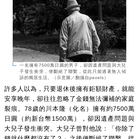
一名擁有7500萬日圓的男子，卻因遺產問題與大兒
子發生衝突，便斷絕了聯繫，從此只能過著無人傾
訴的獨居生活。（示意圖／翻攝自pexels）
許多人以為，只要退休後擁有鉅額財產，就能
安享晚年，卻往往忽略了金錢無法彌補的家庭
裂痕。78歲的川本隆（化名）擁有約7500萬
日圓（約新台幣1500萬），卻因遺產問題與
大兒子發生衝突。大兒子曾對他說：「你除了
錢就什麼都沒有了？」之後便斷絕了聯繫，從