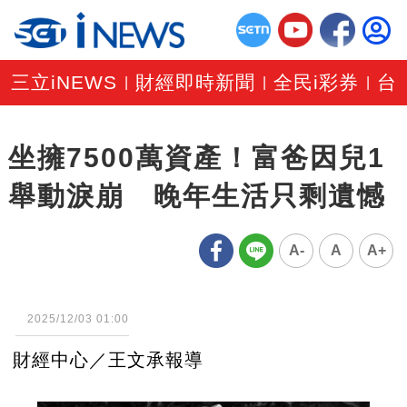
三立iNEWS
財經即時新聞
全民i彩券
台
|
|
|
坐擁7500萬資產！富爸因兒1
舉動淚崩 晚年生活只剩遺憾
A-
A
A+
2025/12/03 01:00
財經中心／王文承報導