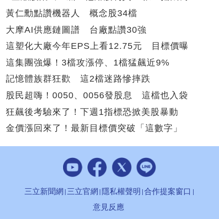
黃仁勳點讚機器人 概念股34檔
大摩AI供應鏈圖譜 台廠點讚30強
這塑化大廠今年EPS上看12.75元 目標價曝
這集團強爆！3檔攻漲停、1檔猛飆近9%
記憶體族群狂歡 這2檔迷路慘摔跌
股民超嗨！0050、0056發股息 這檔也入袋
狂飆後考驗來了！下週1指標恐掀美股暴動
金價漲回來了！最新目標價突破「這數字」
三立新聞網
三立官網
隱私權聲明
合作提案窗口
意見反應