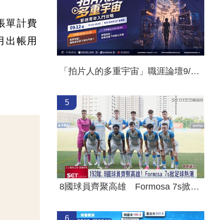
帳單計費
每月出帳用
「拍片人的多重宇宙」職涯論壇9/12登場！
5
8國球員齊聚高雄 Formosa 7s掀足球熱潮
6