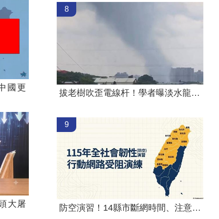
8
中國更
拔老樹吹歪電線杆！學者曝淡水龍捲風災情
9
頭大屠
防空演習！14縣市斷網時間、注意事項一覽