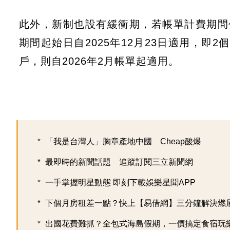
此外，新制也設有緩衝期，若帳單計費期間包
期間起始日自2025年12月23日適用，即
戶，則自2026年2月帳單起適用。
「我是台灣人」胸章產地中國 Cheap酸爆
最即時的新聞話題 追蹤訂閱三立新聞網
一手掌握明星動態 即刻下載娛樂星聞APP
下個月房租差一點？快上【易借網】三分鐘解決燃
出國花費難抓？全包式海島假期，一價搞定食宿玩樂，