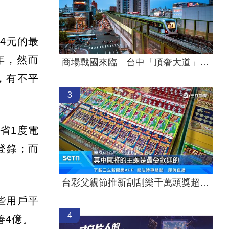
4元的最
年，然而
商場戰國來臨 台中「頂奢大道」逐漸成形
，有不平
3
省1度電
登錄；而
台彩父親節推新刮刮樂千萬頭獎超「爸」氣
些用戶平
4
善4億。