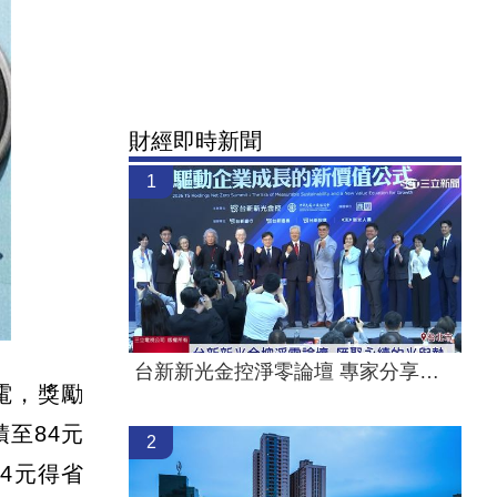
財經即時新聞
1
台新新光金控淨零論壇 專家分享永續治理
電，獎勵
積至84元
2
4元得省