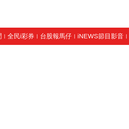
聞
全民i彩券
台股報馬仔
iNEWS節目影音
|
|
|