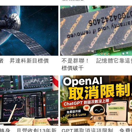
者 昇達科新目標價
不是群聯！ 記憶體它靠這
標價破千
麗轉身 月營收創13年新
GPT將取消這項限制 免費