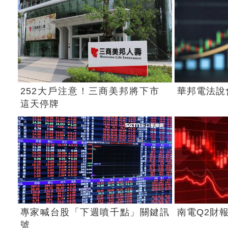
252大戶注意！三商美邦將下市
華邦電法說
這天停牌
專家喊台股「下週噴千點」關鍵訊
南電Q2財
號