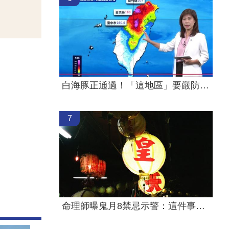
白海豚正通過！「這地區」要嚴防風雨威脅
7
命理師曝鬼月8禁忌示警：這件事千萬別做