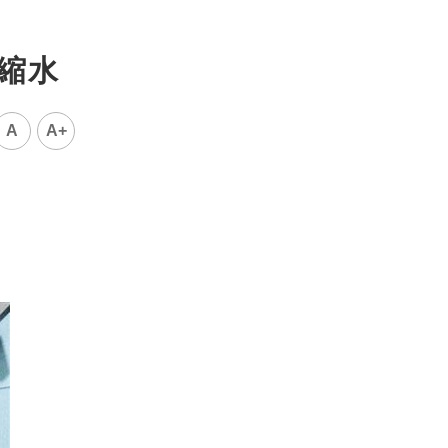
助縮水
A
A+