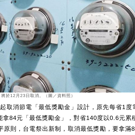
將於12月23日取消。（圖／資料照）
日起取消節電「最低獎勵金」設計，原先每省1度
拿84元「最低獎勵金」，對省140度以0.6元累
平原則，台電祭出新制，取消最低獎勵，要拿滿8