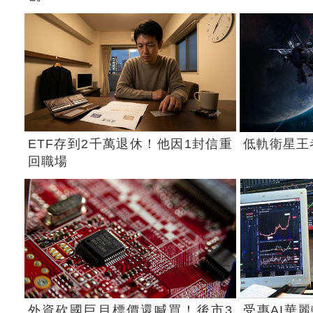
ETF存到2千萬退休！他因1封信重
低軌衛星王
回職場
外資砍國巨目標價還喊買！後市3
受惠AI華