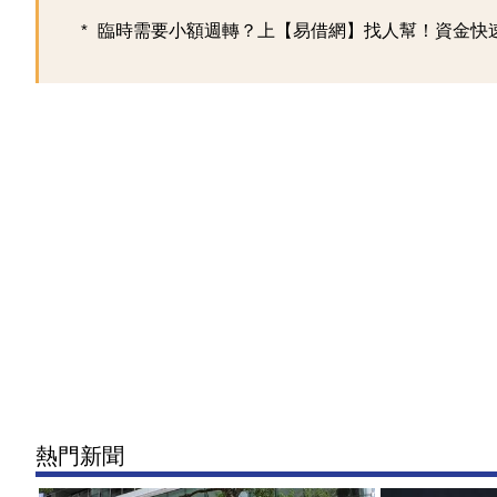
臨時需要小額週轉？上【易借網】找人幫！資金快
熱門新聞