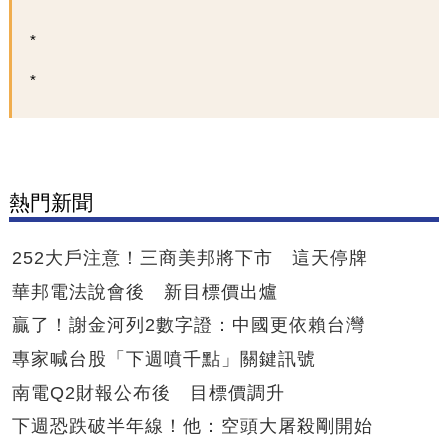
熱門新聞
252大戶注意！三商美邦將下市 這天停牌
華邦電法說會後 新目標價出爐
贏了！謝金河列2數字證：中國更依賴台灣
專家喊台股「下週噴千點」關鍵訊號
南電Q2財報公布後 目標價調升
下週恐跌破半年線！他：空頭大屠殺剛開始