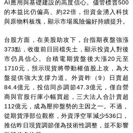
AI應用與基礎建設的高度信心。儘管標普500
的本益比仍偏高、約22倍，但資金湧入科技
與原物料板塊，顯示市場風險偏好持續提升。
台股方面，在美股助攻下，台指期夜盤強漲
373點，收復前日回檔失土，顯示投資人對後
市仍具信心。台積電期貨盤後大漲20元至
1710元，預示現貨將帶動權值股上攻，為大
盤提供強大支撐力道。外資昨（9）日賣超
84.4億元，投信同步調節47.3億元，僅自營
商與官股行庫小幅買超，三大法人合計賣超
112億元，成為壓抑盤勢的主因之一。不過，
從期貨淨部位觀察，外資淨空單減少536口，
推估昨日現貨調節僅為技術性調整，並不影響