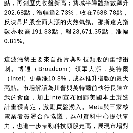
點，再創歷史收盤新高；費城半導體指數飆升
202.68點，漲幅達2.73%，收在7638.78點，
反映晶片股全面大漲的火熱氣氛。那斯達克指
數亦收高191.33點，報23,671.35點，漲幅
0.81%。
這波漲勢主要來自晶片與科技類股的集體衝
刺。博通（Broadcom）領軍大漲，英特爾
（Intel）更暴漲10.8%，成為推升指數的最大
亮點。市場解讀為川普與英特爾前執行長陳立
武的會面，加上Intel宣布回歸美國本土製造
計畫獲肯定，激勵買盤湧入。Meta與三家核
電業者簽署合作協議，為AI資料中心提供電
力，也進一步帶動科技類股走高，展現市場對