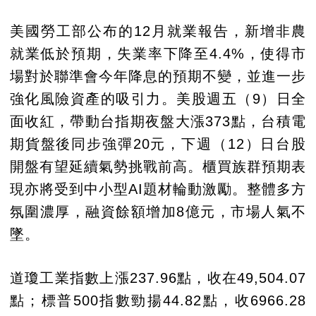
美國勞工部公布的12月就業報告，新增非農
就業低於預期，失業率下降至4.4%，使得市
場對於聯準會今年降息的預期不變，並進一步
強化風險資產的吸引力。美股週五（9）日全
面收紅，帶動台指期夜盤大漲373點，台積電
期貨盤後同步強彈20元，下週（12）日台股
開盤有望延續氣勢挑戰前高。櫃買族群預期表
現亦將受到中小型AI題材輪動激勵。整體多方
氛圍濃厚，融資餘額增加8億元，市場人氣不
墜。
道瓊工業指數上漲237.96點，收在49,504.07
點；標普500指數勁揚44.82點，收6966.28