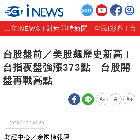
三立iNEWS
財經即時新聞
全民i彩券
台
|
|
|
台股盤前／美股飆歷史新高！
台指夜盤強漲373點 台股開
盤再戰高點
A-
A
A+
2026/01/10 06:58
財經中心／余國棟報導