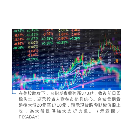
在美股助攻下，台指期夜盤強漲373點，收復前日回
檔失土，顯示投資人對後市仍具信心。台積電期貨
盤後大漲20元至1710元，預示現貨將帶動權值股上
攻，為大盤提供強大支撐力道。（示意圖／
PIXABAY）